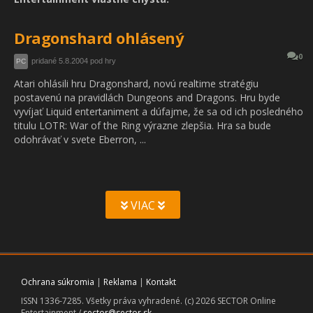
Dragonshard ohlásený
0
pridané 5.8.2004 pod hry
PC
Atari ohlásili hru Dragonshard, novú realtime stratégiu
postavenú na pravidlách Dungeons and Dragons. Hru byde
vyvíjať Liquid entertaniment a dúfajme, že sa od ich posledného
titulu LOTR: War of the Ring výrazne zlepšia. Hra sa bude
odohrávať v svete Eberron, ...
VIAC
Ochrana súkromia
|
Reklama
|
Kontakt
ISSN 1336-7285. Všetky práva vyhradené. (c) 2026 SECTOR Online
Entertainment /
sector@sector.sk