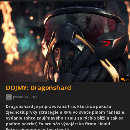
21
DOJMY: Dragonshard
pridané 14.6.2005
PC
Dragonshard je pripravovaná hra, ktorá sa pokúša
zjednotiť prvky stratégie a RPG vo svete plnom fantázie.
Vydanie tohto zaujímavého titulu sa rýchlo blíži a tak sa
poďme pozrieť, čo pre nás vývojárska firma Liquid
Entertainment vlastne chystá.