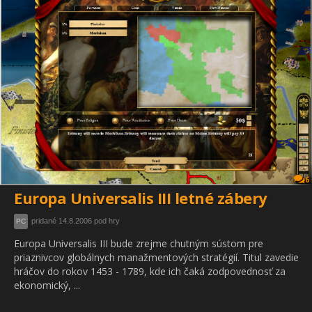
6
Europa Universalis III letné zábery
pridané 14.8.2006 pod hry
PC
Europa Universalis III bude zrejme chutným sústom pre
priaznivcov globálnych manažmentových stratégií. Titul zavedie
hráčov do rokov 1453 - 1789, kde ich čaká zodpovednosť za
ekonomický, ...