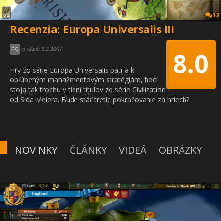
12
Recenzia: Europa Universalis III
pridané 3.2.2007
PC
8.0
Hry zo série Europa Universalis patria k
obľúbeným manažmentovým stratégiám, hoci
stoja tak trochu v tieni titulov zo série Civilization
od Sida Meiera. Bude stáť tretie pokračovanie za hriech?
NOVINKY
ČLÁNKY
VIDEÁ
OBRÁZKY