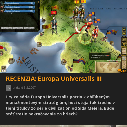
12
RECENZIA: Europa Universalis III
pridané 3.2.2007
PC
Hry zo série Europa Universalis patria k obľúbeným
manažmentovým stratégiám, hoci stoja tak trochu v
tieni titulov zo série Civilization od Sida Meiera. Bude
stáť tretie pokračovanie za hriech?