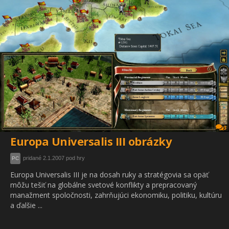
3
Europa Universalis III obrázky
pridané 2.1.2007 pod hry
PC
Europa Universalis III je na dosah ruky a stratégovia sa opäť
môžu tešiť na globálne svetové konflikty a prepracovaný
manažment spoločnosti, zahrňujúci ekonomiku, politiku, kultúru
a ďalšie ...