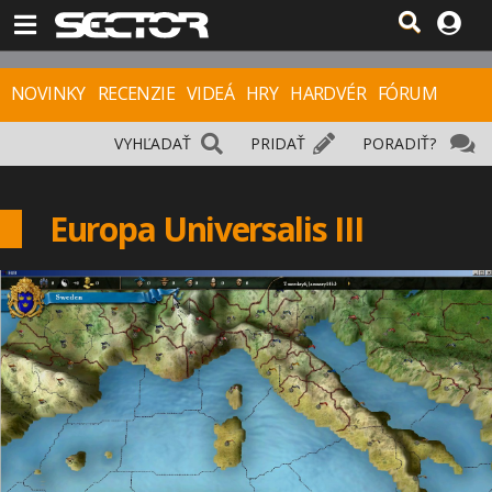
NOVINKY
RECENZIE
VIDEÁ
HRY
HARDVÉR
FÓRUM
VYHĽADAŤ
PRIDAŤ
PORADIŤ?
Europa Universalis III