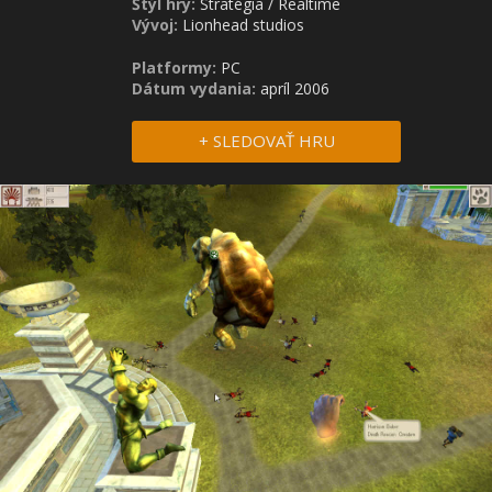
Štýl hry:
Stratégia
/
Realtime
Vývoj:
Lionhead studios
Platformy:
PC
Dátum vydania:
apríl 2006
+ SLEDOVAŤ HRU