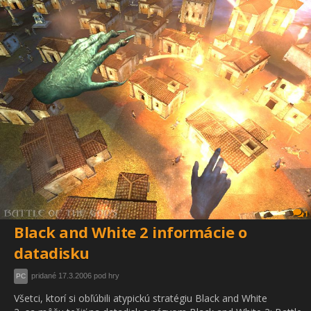
1
Black and White 2 informácie o
datadisku
pridané 17.3.2006 pod hry
PC
Všetci, ktorí si obľúbili atypickú stratégiu Black and White