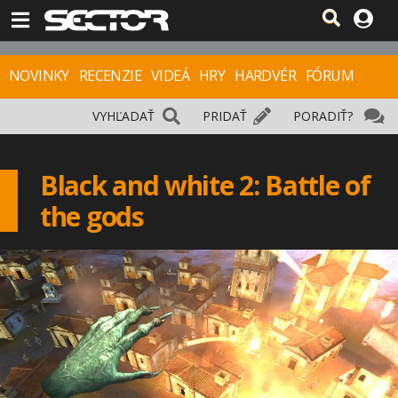
NOVINKY
RECENZIE
VIDEÁ
HRY
HARDVÉR
FÓRUM
VYHĽADAŤ
PRIDAŤ
PORADIŤ?
Black and white 2: Battle of
the gods