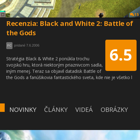
15
Recenzia: Black and White 2: Battle of
the Gods
pridané 7.6.2006
PC
6.5
Stratégia Black & White 2 ponúkla trochu
svojskú hru, ktorá niektorým priaznivcom sadla,
iným menej. Teraz sa objavil datadisk Battle of
the Gods a fanúšikovia fantastického sveta, kde nie je všetko l
NOVINKY
ČLÁNKY
VIDEÁ
OBRÁZKY