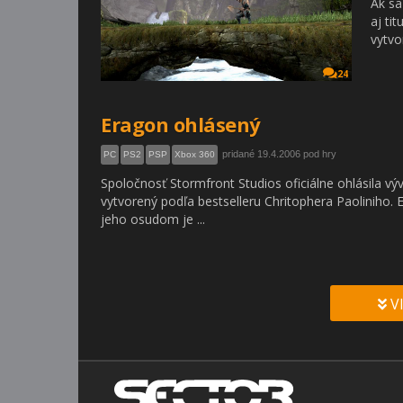
Ak sa
aj ti
vytvo
24
Eragon ohlásený
pridané 19.4.2006 pod hry
PC
PS2
PSP
Xbox 360
Spoločnosť Stormfront Studios oficiálne ohlásila vý
vytvorený podľa bestselleru Chritophera Paoliniho. E
jeho osudom je ...
V