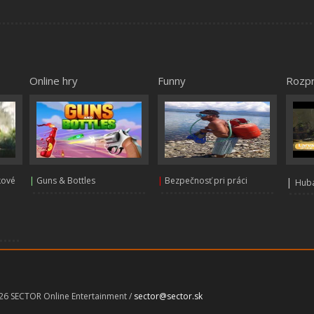
Online hry
Funny
Rozp
kové
|
Guns & Bottles
|
Bezpečnosť pri práci
|
Huba
026 SECTOR Online Entertainment /
sector@sector.sk