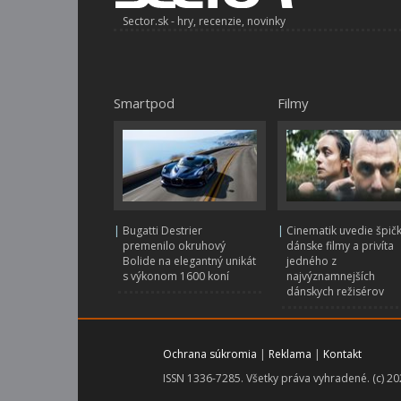
Sector.sk - hry, recenzie, novinky
Smartpod
Filmy
|
Bugatti Destrier
|
Cinematik uvedie špič
premenilo okruhový
dánske filmy a privíta
Bolide na elegantný unikát
jedného z
s výkonom 1600 koní
najvýznamnejších
dánskych režisérov
Ochrana súkromia
|
Reklama
|
Kontakt
ISSN 1336-7285. Všetky práva vyhradené. (c) 2