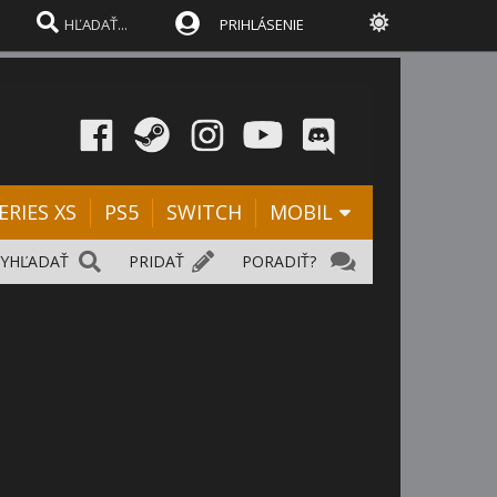
PRIHLÁSENIE
ERIES XS
PS5
SWITCH
MOBIL
VYHĽADAŤ
PRIDAŤ
PORADIŤ?