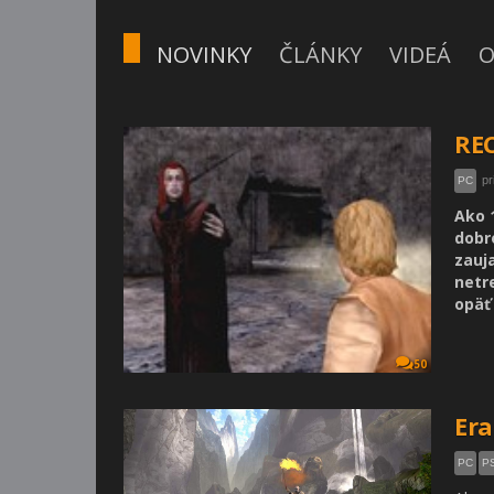
NOVINKY
ČLÁNKY
VIDEÁ
O
REC
pr
PC
Ako 
dobr
zauj
netr
opäť 
50
Era
PC
P