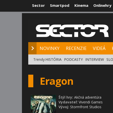
Sector
Smartpod
Kinema
Onlinehry
NOVINKY
RE
NOVINKY
RECENZIE
VIDEÁ
Trendy:
HISTÓRIA
PODCASTY
INTERVIEW
SLO
Eragon
Štýl hry:
Akčná adventúra
Vydavateľ:
Vivendi Games
Vývoj:
Stormfront Studios