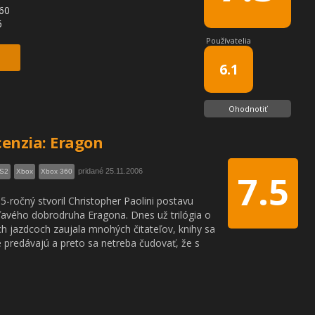
60
6
Používatelia
6.1
Ohodnotiť
enzia: Eragon
pridané 25.11.2006
S2
Xbox
Xbox 360
7.5
5-ročný stvoril Christopher Paolini postavu
avého dobrodruha Eragona. Dnes už trilógia o
ch jazdcoch zaujala mnohých čitateľov, knihy sa
 predávajú a preto sa netreba čudovať, že s