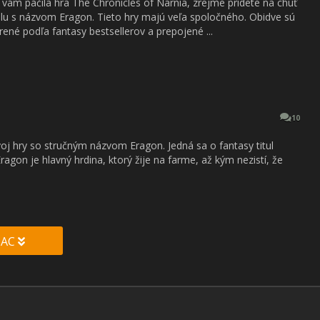
 vám páčila hra The Chronicles of Narnia, zrejme prídete na chuť
tulu s názvom Eragon. Tieto hry majú veľa spoločného. Obidve sú
rené podľa fantasy bestsellerov a prepojené ...
10
voj hry so stručným názvom Eragon. Jedná sa o fantasy titul
ragon je hlavný hrdina, ktorý žije na farme, až kým nezistí, že
IAC