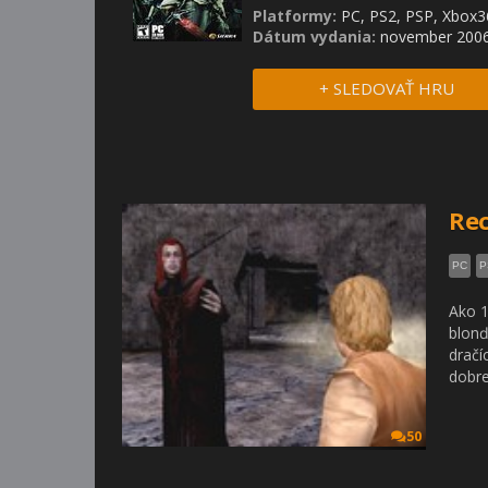
Platformy:
PC, PS2, PSP, Xbox3
Dátum vydania:
november 200
+ SLEDOVAŤ HRU
Rec
PC
P
Ako 1
blonď
dračí
dobre
50