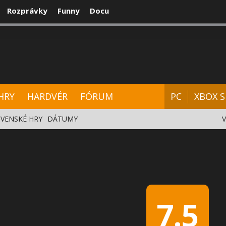
Rozprávky
Funny
Docu
CENZIE
VIDEÁ
HARDVÉR
FÓRUM
HRY
HARDVÉR
FÓRUM
PC
XBOX S
VENSKÉ HRY
DÁTUMY
7.5