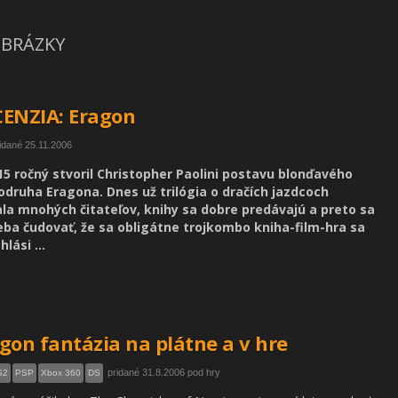
BRÁZKY
ENZIA: Eragon
idané 25.11.2006
15 ročný stvoril Christopher Paolini postavu blonďavého
odruha Eragona. Dnes už trilógia o dračích jazdcoch
ala mnohých čitateľov, knihy sa dobre predávajú a preto sa
eba čudovať, že sa obligátne trojkombo kniha-film-hra sa
hlási ...
gon fantázia na plátne a v hre
pridané 31.8.2006 pod hry
S2
PSP
Xbox 360
DS