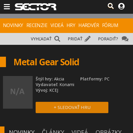
NOVINKY
RECENZIE
VIDEÁ
HRY
HARDVÉR
FÓRUM
VYHĽADAŤ
PRIDAŤ
PORADIŤ?
Metal Gear Solid
Štýl hry:
Akcia
Platformy:
PC
Vydavateľ:
Konami
Vývoj:
KCEJ
+ SLEDOVAŤ HRU
NOVINKY
ČLÁNKY
VIDEÁ
OBRÁZKY