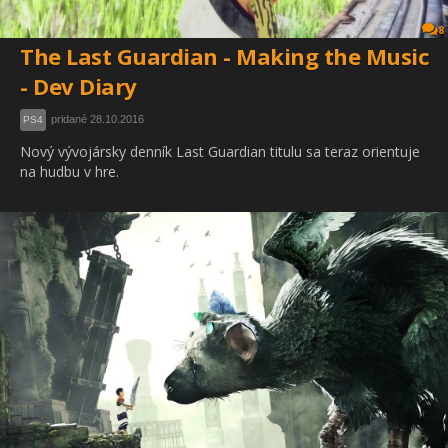
8
The Last Guardian - Making the Music
- Dev Diary
pridané 28.10.2016
PS4
Nový vývojársky denník Last Guardian titulu sa teraz orientuje
na hudbu v hre.