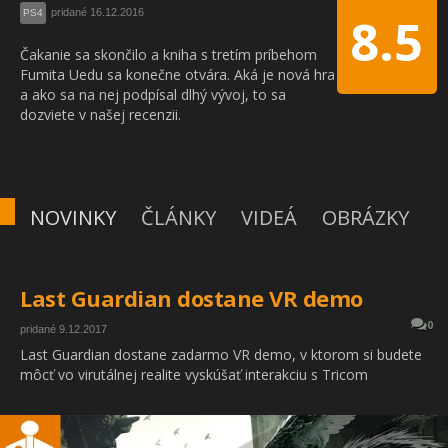
pridané 16.12.2016
PS4
8.5
Čakanie sa skončilo a kniha s tretím príbehom
Fumita Uedu sa konečne otvára. Aká je nová hra
a ako sa na nej podpísal dlhý vývoj, to sa
dozviete v našej recenzii.
NOVINKY
ČLÁNKY
VIDEÁ
OBRÁZKY
Last Guardian dostane VR demo
0
pridané 9.12.2017
Last Guardian dostane zadarmo VR demo, v ktorom si budete
môcť vo virutálnej realite vyskúšať interakciu s Tricom