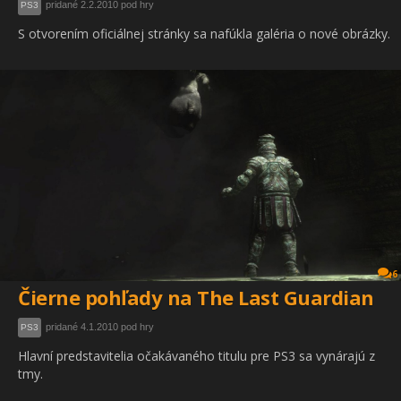
pridané 2.2.2010 pod hry
PS3
S otvorením oficiálnej stránky sa nafúkla galéria o nové obrázky.
6
Čierne pohľady na The Last Guardian
pridané 4.1.2010 pod hry
PS3
Hlavní predstavitelia očakávaného titulu pre PS3 sa vynárajú z
tmy.