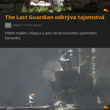
6
The Last Guardian odkrýva tajomstvá
pridané 7.3.2011 pod hry
PS3
Príbeh malého chlapca a jeho desať tonového opereného
kamaráta.
6