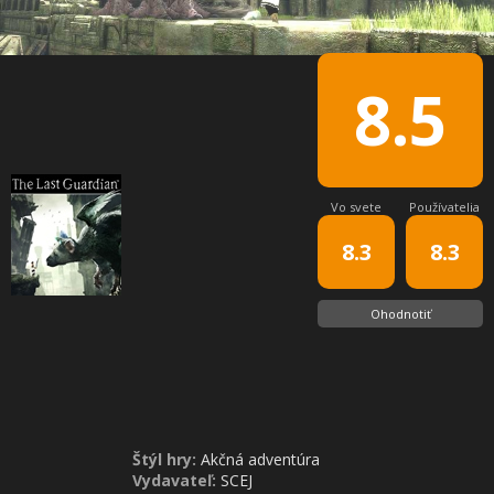
8.5
Vo svete
Používatelia
8.3
8.3
Ohodnotiť
Štýl hry:
Akčná adventúra
Vydavateľ:
SCEJ