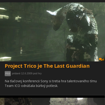
6
Project Trico je The Last Guardian
pridané 12.6.2009 pod hry
PS3
Na tlačovej konferencii Sony si tretia hra talentovaného tímu
Team ICO odnášala búrlivý potlesk.