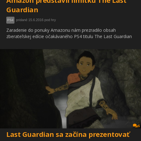
Amazon predstavil limitku The Last
Guardian
pridané 15.6.2016 pod hry
PS4
Zaradenie do ponuky Amazonu nám prezradilo obsah
zberateľskej edície očakávaného PS4 titulu The Last Guardian
6
Last Guardian sa začína prezentovať