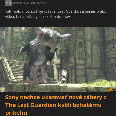
pridané 27.5.2016 pod hry
PS4
IGN malo možnosť vyskúšať si Last Guardian a prinieslo ako
videá, tak aj zábery a niekoľko dojmov.
6
Sony nechce ukazovať nové zábery z
The Last Guardian kvôli bohatému
príbehu