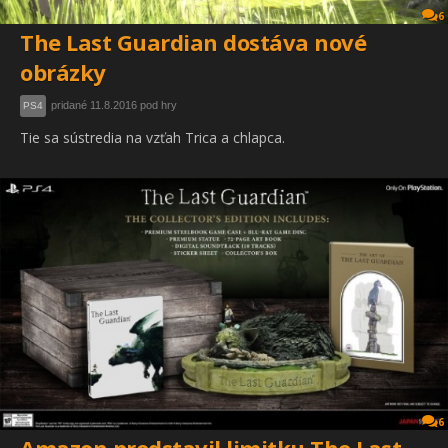
6
The Last Guardian dostáva nové
obrázky
pridané 11.8.2016 pod hry
PS4
Tie sa sústredia na vzťah Trica a chlapca.
6