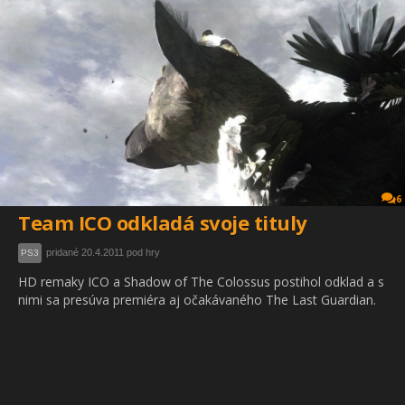
6
Team ICO odkladá svoje tituly
pridané 20.4.2011 pod hry
PS3
HD remaky ICO a Shadow of The Colossus postihol odklad a s
nimi sa presúva premiéra aj očakávaného The Last Guardian.