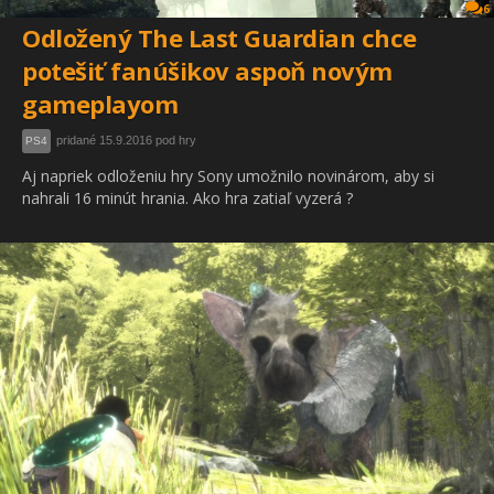
6
Odložený The Last Guardian chce
potešiť fanúšikov aspoň novým
gameplayom
pridané 15.9.2016 pod hry
PS4
Aj napriek odloženiu hry Sony umožnilo novinárom, aby si
nahrali 16 minút hrania. Ako hra zatiaľ vyzerá ?