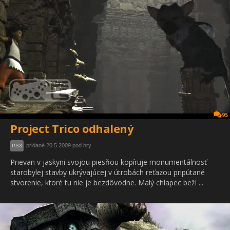
95
Project Trico odhalený
pridané 20.5.2009 pod hry
PS3
Prievan v jaskyni svojou piesňou kopíruje monumentálnosť
starobylej stavby ukrývajúcej v útrobách reťazou pripútané
stvorenie, ktoré tu nie je bezdôvodne. Malý chlapec beží ...