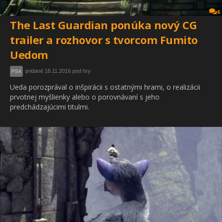
6
The Last Guardian ponúka nový CG
trailer a rozhovor s tvorcom Fumito
Uedom
pridané 18.11.2016 pod hry
PS4
Ueda porozprával o inšpirácii s ostatnými hrami, o realizácii
prvotnej myšlienky alebo o porovnávaní s jeho
predchádzajúcimi titulmi.