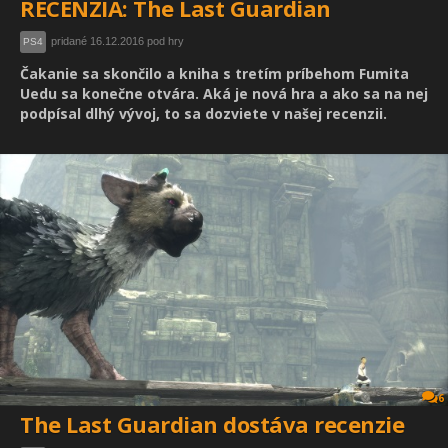
RECENZIA: The Last Guardian
pridané 16.12.2016 pod hry
PS4
Čakanie sa skončilo a kniha s tretím príbehom Fumita
Uedu sa konečne otvára. Aká je nová hra a ako sa na nej
podpísal dlhý vývoj, to sa dozviete v našej recenzii.
6
The Last Guardian dostáva recenzie