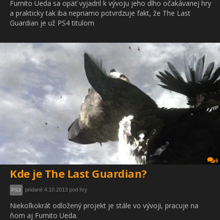
Fumito Ueda sa opäť vyjadril k vývoju jeho dlho očakávanej hry
a prakticky tak iba nepriamo potvrdzuje fakt, že The Last
Guardian je už PS4 titulom
6
Kde je The Last Guardian?
pridané 4.10.2013 pod hry
PS3
Niekoľkokrát odložený projekt je stále vo vývoji, pracuje na
ňom aj Fumito Ueda.