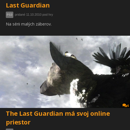
Last Guardian
pridané 11.10.2010 pod hry
PS3
Na sérii malých záberov.
6
The Last Guardian má svoj online
priestor