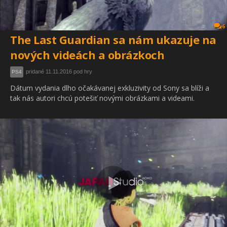
6
The Last Guardian sa nám ukazuje na
nových videách a obrázkoch
pridané 11.11.2016 pod hry
PS4
Dátum vydania dlho očakávanej exkluzivity od Sony sa blíži a
tak nás autori chcú potešiť novými obrázkami a videami.