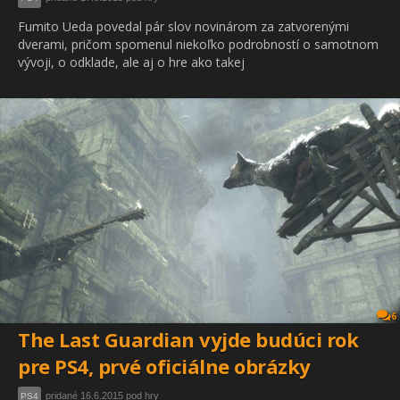
Fumito Ueda povedal pár slov novinárom za zatvorenými
dverami, pričom spomenul niekoľko podrobností o samotnom
vývoji, o odklade, ale aj o hre ako takej
6
The Last Guardian vyjde budúci rok
pre PS4, prvé oficiálne obrázky
pridané 16.6.2015 pod hry
PS4