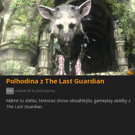
6
Polhodina z The Last Guardian
pridané 20.11.2016 pod hry
PS4
Máme tu ďalšiu, tentoraz znovu obsiahlejšiu gameplay ukážky z
The Last Guardian.