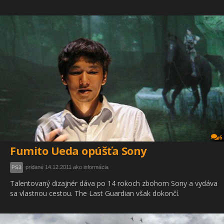
6
Fumito Ueda opúšťa Sony
pridané 14.12.2011 ako informácia
PS3
Talentovaný dizajnér dáva po 14 rokoch zbohom Sony a vydáva
sa vlastnou cestou. The Last Guardian však dokončí.