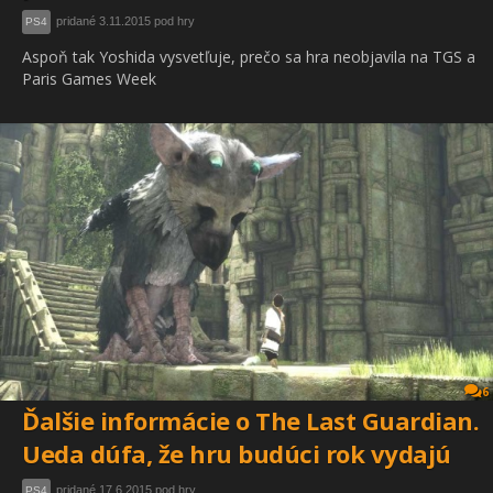
pridané 3.11.2015 pod hry
PS4
Aspoň tak Yoshida vysvetľuje, prečo sa hra neobjavila na TGS a
Paris Games Week
6
Ďalšie informácie o The Last Guardian.
Ueda dúfa, že hru budúci rok vydajú
pridané 17.6.2015 pod hry
PS4