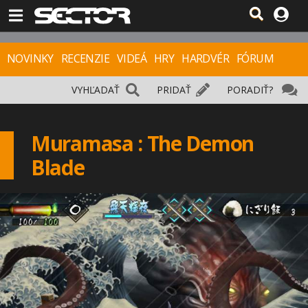
NOVINKY
RECENZIE
VIDEÁ
HRY
HARDVÉR
FÓRUM
VYHĽADAŤ
PRIDAŤ
PORADIŤ?
Muramasa : The Demon
Blade