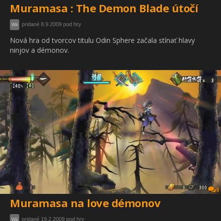
Muramasa : The Demon Blade útočí
pridané 8.9.2009 pod hry
Wii
Nová hra od tvorcov titulu Odin Sphere začala stínať hlavy
ninjov a démonov.
0
Muramasa na love démonov
pridané 19.2.2009 pod hry
Wii