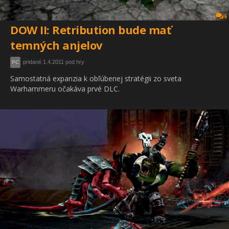
6
DOW II: Retribution bude mať
temných anjelov
pridané 1.4.2011 pod hry
PC
Samostatná expanzia k obľúbenej stratégii zo sveta
Warhammeru očakáva prvé DLC.