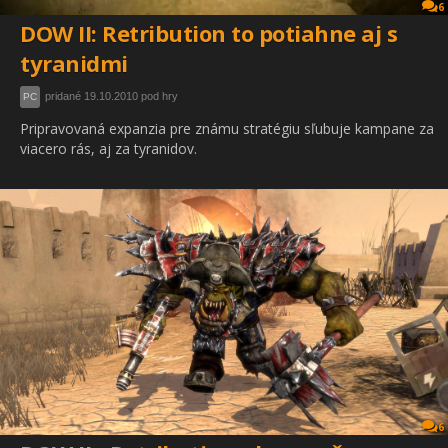
6
DOW II: Retribution to potiahne aj s
tyranidmi
pridané 19.10.2010 pod hry
PC
Pripravovaná expanzia pre známu stratégiu sľubuje kampane za
viacero rás, aj za tyranidov.
6