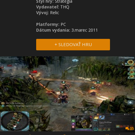
Štýl hry:
Stratégia
Vydavateľ:
THQ
Vývoj:
Relic
Platformy:
PC
Dátum vydania:
3.marec 2011
+ SLEDOVAŤ HRU
35