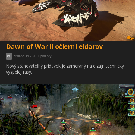
6
Dawn of War II očierni eldarov
pridané 19.7.2011 pod hry
PC
Nový sťahovateľný prídavok je zameraný na dizajn technicky
vyspelej rasy.