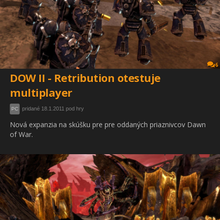
6
DOW II - Retribution otestuje
multiplayer
pridané 18.1.2011 pod hry
PC
Nová expanzia na skúšku pre pre oddaných priaznivcov Dawn
of War.