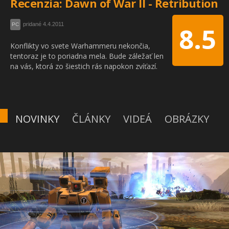
Recenzia: Dawn of War II - Retribution
pridané 4.4.2011
PC
8.5
Konflikty vo svete Warhammeru nekončia,
tentoraz je to poriadna mela. Bude záležať len
na vás, ktorá zo šiestich rás napokon zvíťazí.
NOVINKY
ČLÁNKY
VIDEÁ
OBRÁZKY