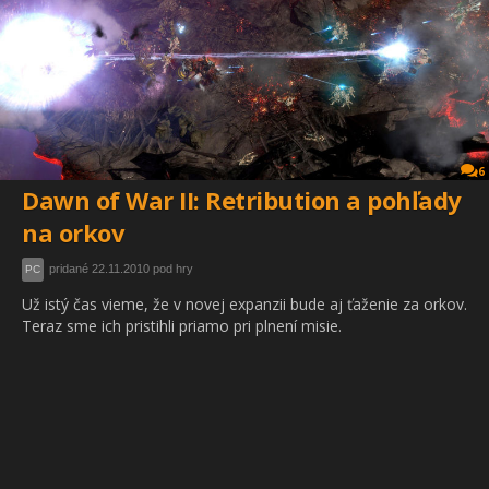
6
Dawn of War II: Retribution a pohľady
na orkov
pridané 22.11.2010 pod hry
PC
Už istý čas vieme, že v novej expanzii bude aj ťaženie za orkov.
Teraz sme ich pristihli priamo pri plnení misie.