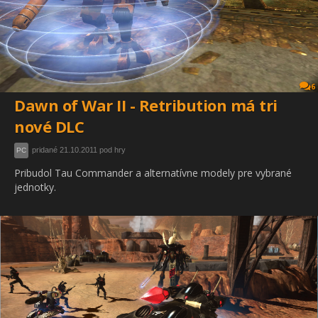
6
Dawn of War II - Retribution má tri
nové DLC
pridané 21.10.2011 pod hry
PC
Pribudol Tau Commander a alternatívne modely pre vybrané
jednotky.