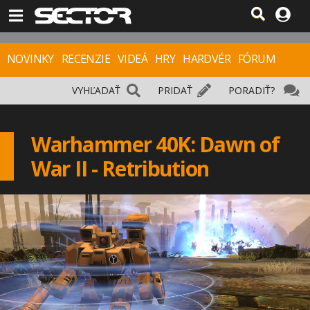
NOVINKY
RECENZIE
VIDEÁ
HRY
HARDVÉR
FÓRUM
VYHĽADAŤ
PRIDAŤ
PORADIŤ?
Warhammer 40K: Dawn of
War II - Retribution