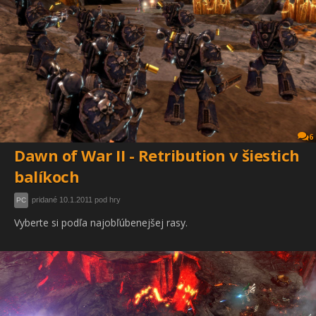
6
Dawn of War II - Retribution v šiestich
balíkoch
pridané 10.1.2011 pod hry
PC
Vyberte si podľa najobľúbenejšej rasy.