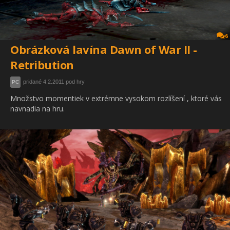
6
Obrázková lavína Dawn of War II -
Retribution
pridané 4.2.2011 pod hry
PC
Množstvo momentiek v extrémne vysokom rozlíšení , ktoré vás
navnadia na hru.