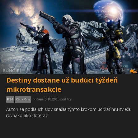
6
Destiny dostane už budúci týždeň
mikrotransakcie
pridané 6.10.2015 pod hry
PS4
Xbox One
Autori sa podľa ich slov snažia týmto krokom udržať hru sviežu
rovnako ako doteraz