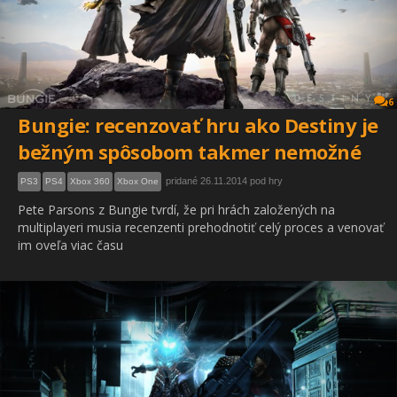
6
Bungie: recenzovať hru ako Destiny je
bežným spôsobom takmer nemožné
pridané 26.11.2014 pod hry
PS3
PS4
Xbox 360
Xbox One
Pete Parsons z Bungie tvrdí, že pri hrách založených na
multiplayeri musia recenzenti prehodnotiť celý proces a venovať
im oveľa viac času