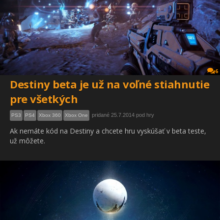
6
Destiny beta je už na voľné stiahnutie
pre všetkých
pridané 25.7.2014 pod hry
PS3
PS4
Xbox 360
Xbox One
Ak nemáte kód na Destiny a chcete hru vyskúšať v beta teste,
už môžete.