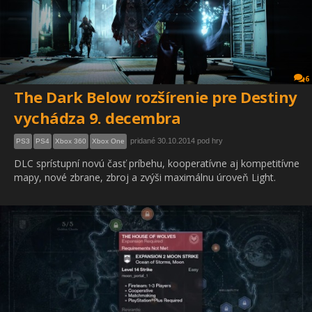
6
The Dark Below rozšírenie pre Destiny
vychádza 9. decembra
pridané 30.10.2014 pod hry
PS3
PS4
Xbox 360
Xbox One
DLC sprístupní novú časť príbehu, kooperatívne aj kompetitívne
mapy, nové zbrane, zbroj a zvýši maximálnu úroveň Light.