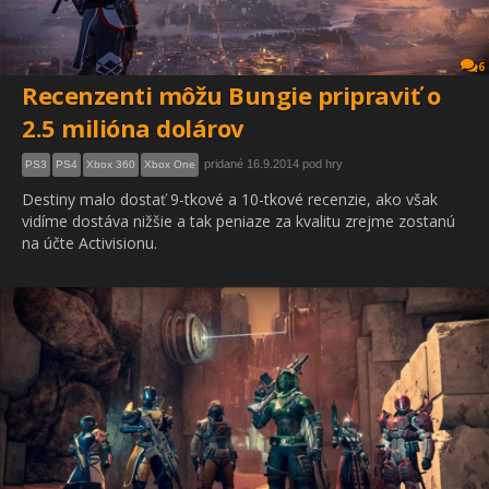
6
Recenzenti môžu Bungie pripraviť o
2.5 milióna dolárov
pridané 16.9.2014 pod hry
PS3
PS4
Xbox 360
Xbox One
Destiny malo dostať 9-tkové a 10-tkové recenzie, ako však
vidíme dostáva nižšie a tak peniaze za kvalitu zrejme zostanú
na účte Activisionu.