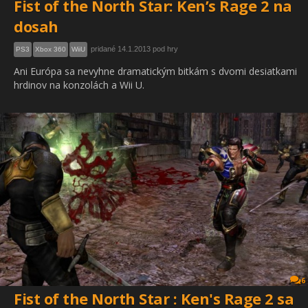
Fist of the North Star: Ken’s Rage 2 na
dosah
pridané 14.1.2013 pod hry
PS3
Xbox 360
WiiU
Ani Európa sa nevyhne dramatickým bitkám s dvomi desiatkami
hrdinov na konzolách a Wii U.
6
Fist of the North Star : Ken's Rage 2 sa