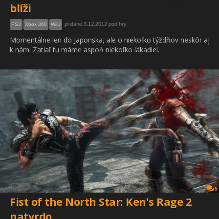
blíži
pridané 3.12.2012 pod hry
PS3
Xbox 360
WiiU
Momentálne len do Japonska, ale o niekoľko týždňov neskôr aj
k nám. Zatiaľ tu máme aspoň niekoľko lákadiel.
6
Fist of the North Star: Ken's Rage 2
natvrdo