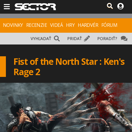
NOVINKY
RECENZIE
VIDEÁ
HRY
HARDVÉR
FÓRUM
VYHĽADAŤ
PRIDAŤ
PORADIŤ?
Fist of the North Star : Ken's
Rage 2