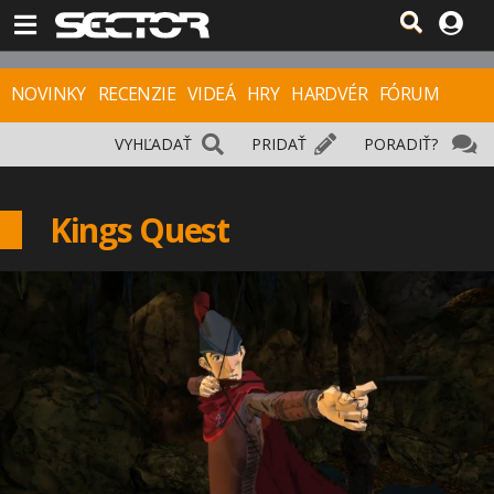
NOVINKY
RECENZIE
VIDEÁ
HRY
HARDVÉR
FÓRUM
VYHĽADAŤ
PRIDAŤ
PORADIŤ?
Kings Quest