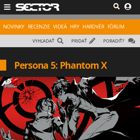
NOVINKY
RECENZIE
VIDEÁ
HRY
HARDVÉR
FÓRUM
VYHĽADAŤ
PRIDAŤ
PORADIŤ?
Persona 5: Phantom X