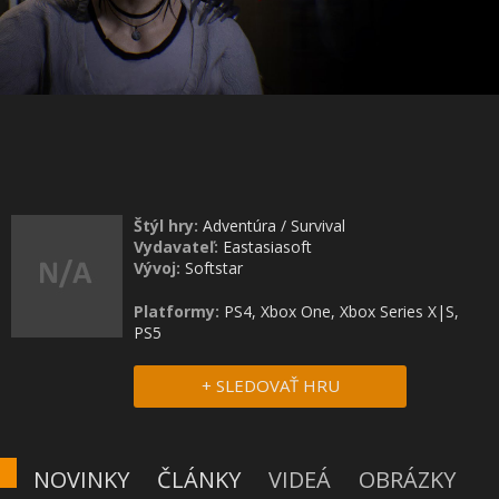
Štýl hry:
Adventúra
/
Survival
Vydavateľ:
Eastasiasoft
Vývoj:
Softstar
Platformy:
PS4, Xbox One, Xbox Series X|S,
PS5
+ SLEDOVAŤ HRU
NOVINKY
ČLÁNKY
VIDEÁ
OBRÁZKY