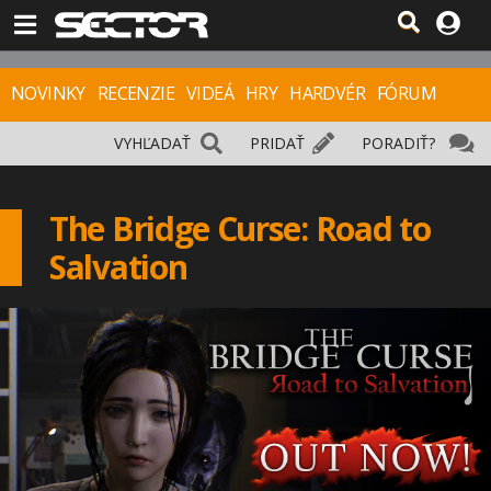
NOVINKY
RECENZIE
VIDEÁ
HRY
HARDVÉR
FÓRUM
VYHĽADAŤ
PRIDAŤ
PORADIŤ?
The Bridge Curse: Road to
Salvation