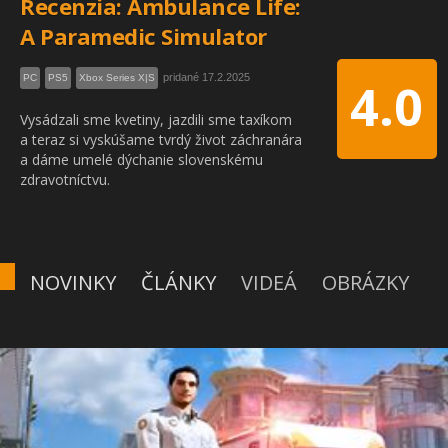
Recenzia: Ambulance Life:
A Paramedic Simulator
pridané 17.2.2025
PC
PS5
Xbox Series X|S
4.0
Vysádzali sme kvetiny, jazdili sme taxíkom
a teraz si vyskúšame tvrdý život záchranára
a dáme umelé dýchanie slovenskému
zdravotníctvu.
NOVINKY
ČLÁNKY
VIDEÁ
OBRÁZKY