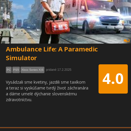
2
Ambulance Life: A Paramedic
Simulator
pridané 17.2.2025
PC
PS5
Xbox Series X|S
4.0
Vysádzali sme kvetiny, jazdili sme taxíkom
a teraz si vyskúšame tvrdý život záchranára
a dáme umelé dýchanie slovenskému
zdravotníctvu.