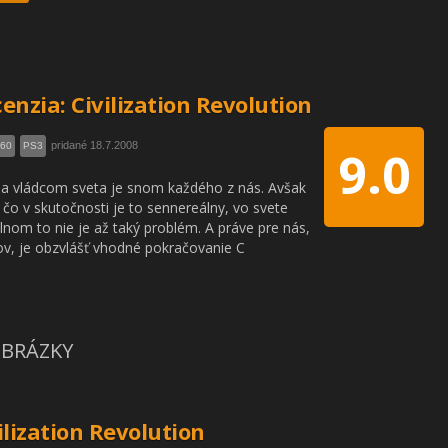
enzia: Civilization Revolution
pridané 18.7.2008
360
PS3
9.0
sa vládcom sveta je snom každého z nás. Avšak
ľ čo v skutočnosti je to sennereálny, vo svete
álnom to nie je až taký problém. A práve pre nás,
v, je obzvlášť vhodné pokračovanie C
BRÁZKY
ilization Revolution