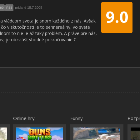
pridané 18.7.2008
360
PS3
9.0
sa vládcom sveta je snom každého z nás. Avšak
ľ čo v skutočnosti je to sennereálny, vo svete
álnom to nie je až taký problém. A práve pre nás,
v, je obzvlášť vhodné pokračovanie C
Online hry
Funny
Rozp