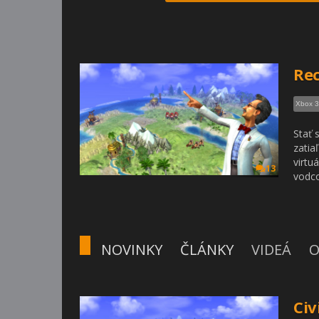
Rec
Xbox 
Stať 
zatia
virtu
13
vodco
NOVINKY
ČLÁNKY
VIDEÁ
O
Civ