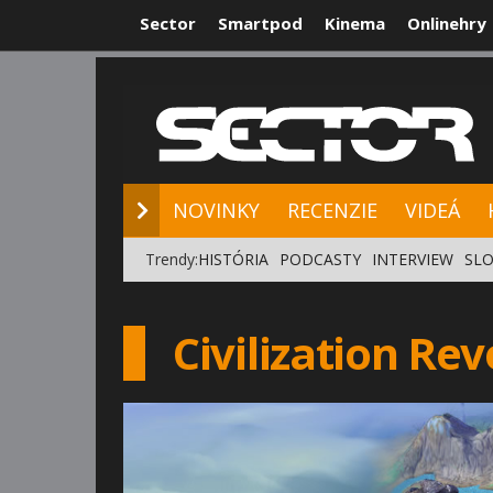
Sector
Smartpod
Kinema
Onlinehry
NOVINKY
RE
NOVINKY
RECENZIE
VIDEÁ
Trendy:
HISTÓRIA
PODCASTY
INTERVIEW
SLO
Civilization Rev