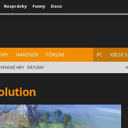
Rozprávky
Funny
Docu
CENZIE
VIDEÁ
HARDVÉR
FÓRUM
HRY
HARDVÉR
FÓRUM
PC
XBOX S
VENSKÉ HRY
DÁTUMY
olution