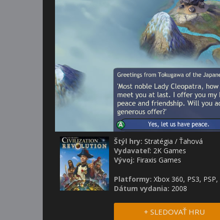
Štýl hry:
Stratégia
/
Ťahová
Vydavateľ:
2K Games
Vývoj:
Firaxis Games
Platformy:
Xbox 360, PS3, PSP,
Dátum vydania:
2008
+ SLEDOVAŤ HRU