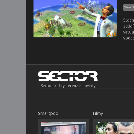
Xbox 
Stať 
zatia
virtu
13
vodco
Sector.sk - hry, recenzie, novinky
Smartpod
Filmy