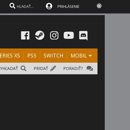
PRIHLÁSENIE
ERIES XS
PS5
SWITCH
MOBIL
VYHĽADAŤ
PRIDAŤ
PORADIŤ?