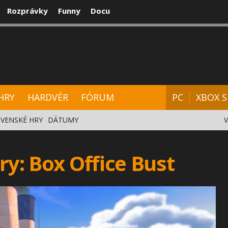
Rozprávky
Funny
Docu
CENZIE
VIDEÁ
HARDVÉR
FÓRUM
HRY
HARDVÉR
FÓRUM
PC
XBOX S
VENSKÉ HRY
DÁTUMY
ry: Box Office Bust