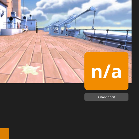
n/a
Ohodnotiť