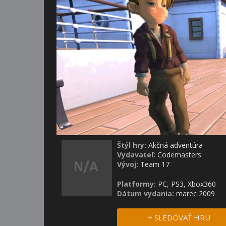
Štýl hry:
Akčná adventúra
Vydavateľ:
Codemasters
Vývoj:
Team 17
Platformy:
PC, PS3, Xbox360
Dátum vydania:
marec 2009
+ SLEDOVAŤ HRU