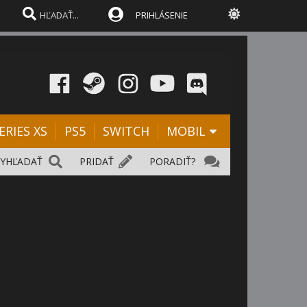
PRIHLÁSENIE
ERIES XS
PS5
SWITCH
MOBIL
VYHĽADAŤ
PRIDAŤ
PORADIŤ?