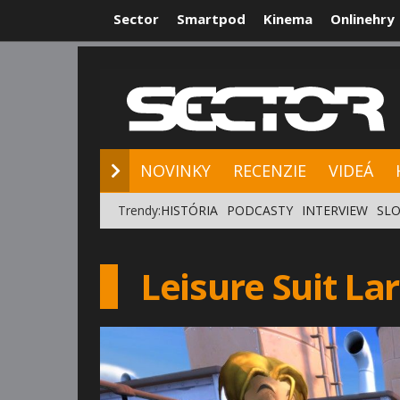
Sector
Smartpod
Kinema
Onlinehry
NOVINKY
RE
NOVINKY
RECENZIE
VIDEÁ
Trendy:
HISTÓRIA
PODCASTY
INTERVIEW
SLO
Leisure Suit Lar