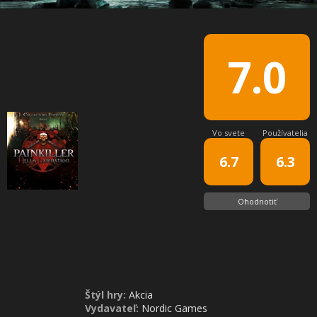
7.0
Vo svete
Používatelia
6.7
6.3
Ohodnotiť
Štýl hry:
Akcia
Vydavateľ:
Nordic Games