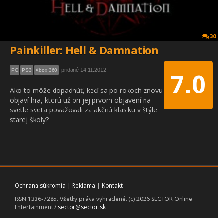
30
Painkiller: Hell & Damnation
pridané 14.11.2012
PC
PS3
Xbox 360
7.0
Ako to môže dopadnúť, keď sa po rokoch znovu
objaví hra, ktorú už pri jej prvom objavení na
svetle sveta považovali za akčnú klasiku v štýle
starej školy?
Ochrana súkromia
|
Reklama
|
Kontakt
ISSN 1336-7285. Všetky práva vyhradené. (c) 2026 SECTOR Online
Entertainment /
sector@sector.sk