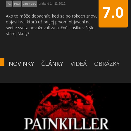
pridané 14.11.2012
PC
PS3
Xbox 360
7.0
Ako to môže dopadnúť, keď sa po rokoch znovu
objaví hra, ktorú už pri jej prvom objavení na
svetle sveta považovali za akčnú klasiku v štýle
starej školy?
NOVINKY
ČLÁNKY
VIDEÁ
OBRÁZKY