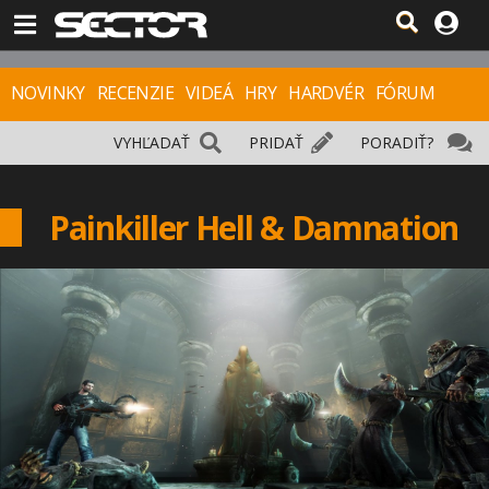
NOVINKY
RECENZIE
VIDEÁ
HRY
HARDVÉR
FÓRUM
VYHĽADAŤ
PRIDAŤ
PORADIŤ?
Painkiller Hell & Damnation