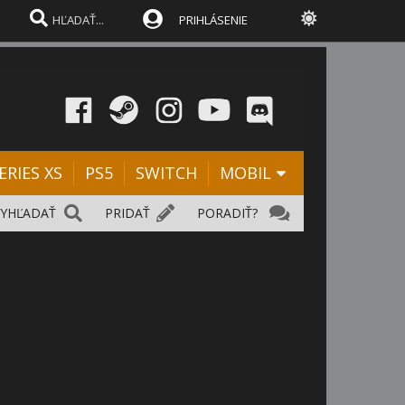
PRIHLÁSENIE
ERIES XS
PS5
SWITCH
MOBIL
VYHĽADAŤ
PRIDAŤ
PORADIŤ?