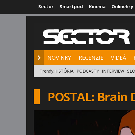
Sector
Smartpod
Kinema
Onlinehry
NOVINKY
RE
NOVINKY
RECENZIE
VIDEÁ
Trendy:
HISTÓRIA
PODCASTY
INTERVIEW
SLO
POSTAL: Brain