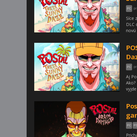
pr
PC
Síce 
DLC d
3
novú 
POS
Daz
pr
PC
Aj Po
Ako? 
0
vyjde
Pos
ga
PC
P
Prich