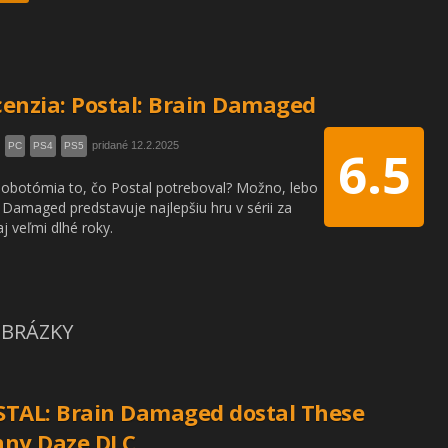
enzia: Postal: Brain Damaged
pridané 12.2.2025
PC
PS4
PS5
6.5
lobotómia to, čo Postal potreboval? Možno, lebo
 Damaged predstavuje najlepšiu hru v sérii za
j veľmi dlhé roky.
BRÁZKY
TAL: Brain Damaged dostal These
nny Daze DLC