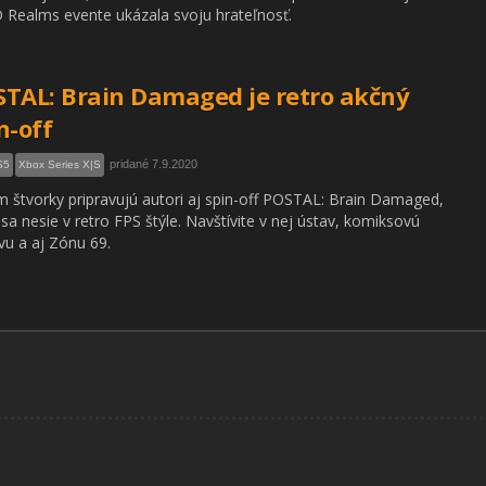
 Realms evente ukázala svoju hrateľnosť.
TAL: Brain Damaged je retro akčný
n-off
pridané 7.9.2020
S5
Xbox Series X|S
 štvorky pripravujú autori aj spin-off POSTAL: Brain Damaged,
 sa nesie v retro FPS štýle. Navštívite v nej ústav, komiksovú
vu a aj Zónu 69.