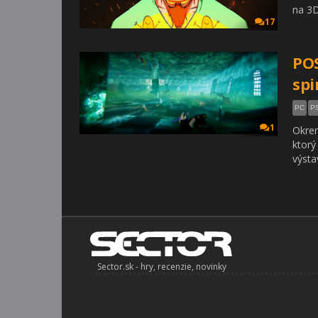
na 3D
17
POS
spi
PC
P
1
Okrem
ktorý
výsta
Sector.sk - hry, recenzie, novinky