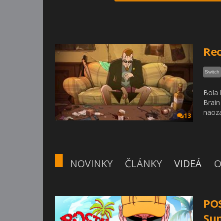
Rec
Switch
Bola 
Brain
naoza
13
NOVINKY
ČLÁNKY
VIDEÁ
O
POS
Su