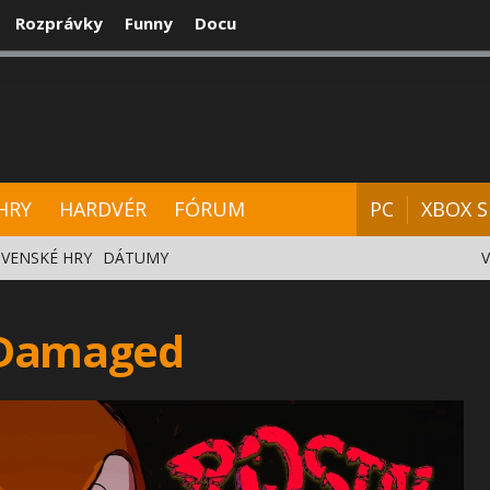
Rozprávky
Funny
Docu
CENZIE
VIDEÁ
HARDVÉR
FÓRUM
HRY
HARDVÉR
FÓRUM
PC
XBOX S
VENSKÉ HRY
DÁTUMY
 Damaged