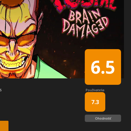
6.5
s
Používatelia
7.3
Ohodnotiť