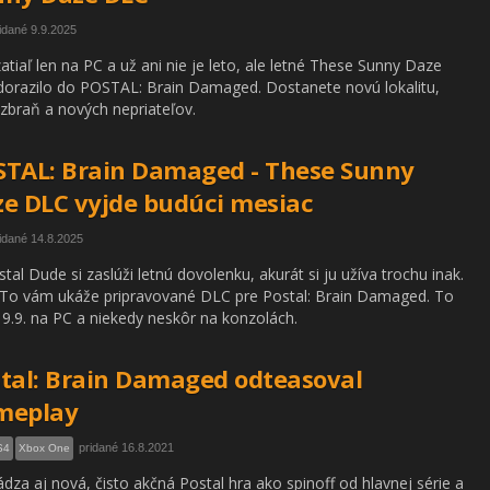
idané 9.9.2025
zatiaľ len na PC a už ani nie je leto, ale letné These Sunny Daze
orazilo do POSTAL: Brain Damaged. Dostanete novú lokalitu,
zbraň a nových nepriateľov.
TAL: Brain Damaged - These Sunny
e DLC vyjde budúci mesiac
idané 14.8.2025
stal Dude si zaslúži letnú dovolenku, akurát si ju užíva trochu inak.
To vám ukáže pripravované DLC pre Postal: Brain Damaged. To
 9.9. na PC a niekedy neskôr na konzolách.
tal: Brain Damaged odteasoval
meplay
pridané 16.8.2021
S4
Xbox One
ádza aj nová, čisto akčná Postal hra ako spinoff od hlavnej série a