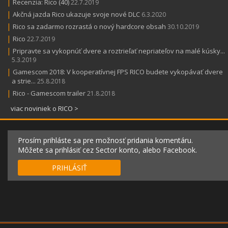
|
Recenzia: Rico (40)
22.7.2019
|
Akčná jazda Rico ukazuje svoje nové DLC
6.3.2020
|
Rico sa zadarmo rozrastá o nový hardcore obsah
30.10.2019
|
Rico
22.7.2019
|
Pripravte sa vykopnúť dvere a roztrieľať nepriateľov na malé kúsky...
5.3.2019
|
Gamescom 2018: V kooperatívnej FPS RICO budete vykopávať dvere
a strie...
25.8.2018
|
Rico - Gamescom trailer
21.8.2018
viac noviniek o RICO >
Prosím prihláste sa pre možnosť pridania komentáru.
Môžete sa prihlásiť cez Sector konto, alebo Facebook.
PRIHLÁSIŤ