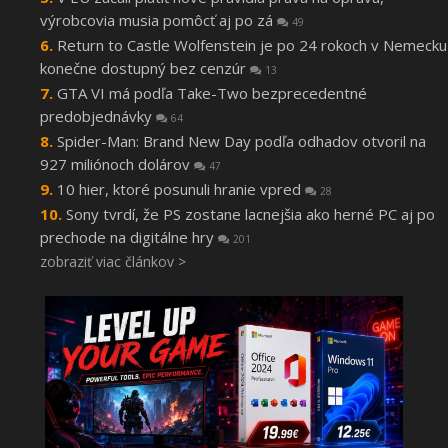
výrobcovia musia pomôcť aj po zá
49
Return to Castle Wolfenstein je po 24 rokoch v Nemecku
konečne dostupný bez cenzúr
13
GTA VI má podľa Take-Two bezprecedentné
predobjednávky
64
Spider-Man: Brand New Day podľa odhadov otvoril na
927 miliónoch dolárov
47
10 hier, ktoré posunuli hranie vpred
28
Sony tvrdí, že PS zostane lacnejšia ako herné PC aj po
prechode na digitálne hry
201
zobraziť viac článkov >