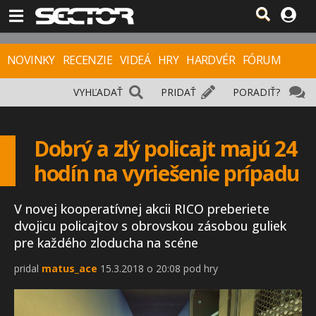
NOVINKY
RECENZIE
VIDEÁ
HRY
HARDVÉR
FÓRUM
VYHĽADAŤ
PRIDAŤ
PORADIŤ?
Dobrý a zlý policajt majú 24
hodín na vyriešenie prípadu
V novej kooperatívnej akcii RICO preberiete
dvojicu policajtov s obrovskou zásobou guliek
pre každého zloducha na scéne
pridal
matus_ace
15.3.2018 o 20:08 pod hry