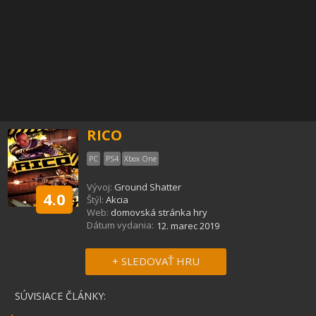
RICO
PC
PS4
Xbox One
Vývoj:
Ground Shatter
4.0
Štýl:
Akcia
Web:
domovská stránka hry
Dátum vydania:
12. marec 2019
+ SLEDOVAŤ HRU
SÚVISIACE ČLÁNKY: