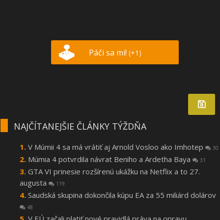
Páči sa mi!
(+1)
NAJČÍTANEJŠIE ČLÁNKY TÝŽDŇA
V Múmii 4 sa má vrátiť aj Arnold Vosloo ako Imhotep
30
Múmia 4 potvrdila návrat Beniho a Ardetha Baya
31
GTA VI prinesie rozšírenú ukážku na Netflix a to 27.
augusta
119
Saudská skupina dokončila kúpu EA za 55 miliárd dolárov
48
V EÚ začali platiť nové pravidlá práva na opravu,