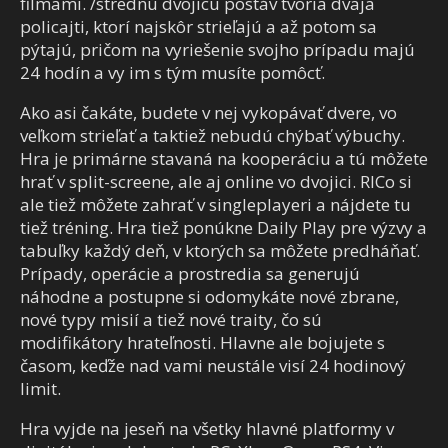
filmami. /strednú dvojicu postáv tvoria dvaja
policajti, ktorí najskôr strieľajú a až potom sa
pýtajú, pričom na vyriešenie svojho prípadu majú
24 hodín a vy im s tým musíte pomôcť.
Ako asi čakáte, budete v nej vykopávať dvere, vo
veľkom strieľať a taktiež nebudú chýbať výbuchy.
Hra je primárne stavaná na kooperáciu a tú môžete
hrať v split-screene, ale aj online vo dvojici. RICo si
ale tiež môžete zahrať v singleplayeri a nájdete tu
tiež tréning. Hra tiež ponúkne Daily Play pre výzvy a
tabuľky každý deň, v ktorých sa môžete predháňať.
Prípady, operácie a prostredia sa generujú
náhodne a postupne si odomykáte nové zbrane,
nové typy misií a tiež nové traity, čo sú
modifikátory hrateľnosti. Hlavne ale bojujete s
časom, keďže nad vami neustále visí 24 hodinový
limit.
Hra vyjde na jeseň na všetky hlavné platformy v