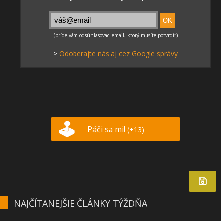
>
Odoberajte nás aj cez Google správy
Páči sa mi!
(+13)
NAJČÍTANEJŠIE ČLÁNKY TÝŽDŇA