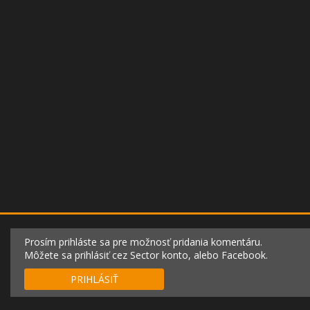
Prosím prihláste sa pre možnosť pridania komentáru.
Môžete sa prihlásiť cez Sector konto, alebo Facebook.
PRIHLÁSIŤ