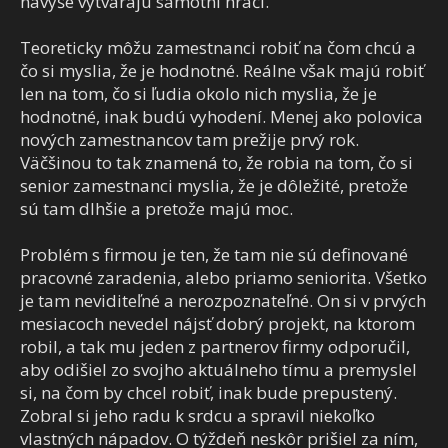
navyše vytvárajú samotní hráči.
Teoreticky môžu zamestnanci robiť na čom chcú a
čo si myslia, že je hodnotné. Reálne však majú robiť
len na tom, čo si ľudia okolo nich myslia, že je
hodnotné, inak budú vyhodení. Menej ako polovica
nových zamestnancov tam prežije prvý rok.
Väčšinou to tak znamená to, že robia na tom, čo si
senior zamestnanci myslia, že je dôležité, pretože
sú tam dlhšie a pretože majú moc.
Problém s firmou je ten, že tam nie sú definované
pracovné zaradenia, alebo priamo seniorita. Všetko
je tam neviditeľné a nerozpoznateľné. On si v prvých
mesiacoch nevedel nájsť dobrý projekt, na ktorom
robil, a tak mu jeden z partnerov firmy odporučil,
aby odišiel zo svojho aktuálneho tímu a premyslel
si, na čom by chcel robiť, inak bude prepustený.
Zobral si jeho radu k srdcu a spravil niekoľko
vlastných nápadov. O týždeň neskôr prišiel za ním,