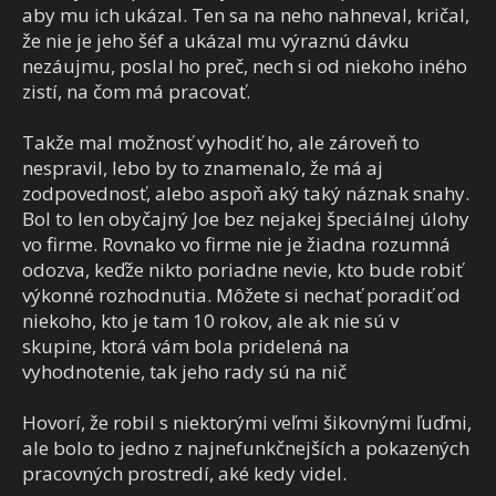
aby mu ich ukázal. Ten sa na neho nahneval, kričal,
že nie je jeho šéf a ukázal mu výraznú dávku
nezáujmu, poslal ho preč, nech si od niekoho iného
zistí, na čom má pracovať.
Takže mal možnosť vyhodiť ho, ale zároveň to
nespravil, lebo by to znamenalo, že má aj
zodpovednosť, alebo aspoň aký taký náznak snahy.
Bol to len obyčajný Joe bez nejakej špeciálnej úlohy
vo firme. Rovnako vo firme nie je žiadna rozumná
odozva, keďže nikto poriadne nevie, kto bude robiť
výkonné rozhodnutia. Môžete si nechať poradiť od
niekoho, kto je tam 10 rokov, ale ak nie sú v
skupine, ktorá vám bola pridelená na
vyhodnotenie, tak jeho rady sú na nič
Hovorí, že robil s niektorými veľmi šikovnými ľuďmi,
ale bolo to jedno z najnefunkčnejších a pokazených
pracovných prostredí, aké kedy videl.