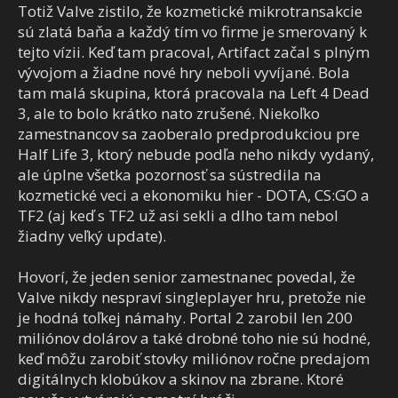
Totiž Valve zistilo, že kozmetické mikrotransakcie
sú zlatá baňa a každý tím vo firme je smerovaný k
tejto vízii. Keď tam pracoval, Artifact začal s plným
vývojom a žiadne nové hry neboli vyvíjané. Bola
tam malá skupina, ktorá pracovala na Left 4 Dead
3, ale to bolo krátko nato zrušené. Niekoľko
zamestnancov sa zaoberalo predprodukciou pre
Half Life 3, ktorý nebude podľa neho nikdy vydaný,
ale úplne všetka pozornosť sa sústredila na
kozmetické veci a ekonomiku hier - DOTA, CS:GO a
TF2 (aj keď s TF2 už asi sekli a dlho tam nebol
žiadny veľký update).
Hovorí, že jeden senior zamestnanec povedal, že
Valve nikdy nespraví singleplayer hru, pretože nie
je hodná toľkej námahy. Portal 2 zarobil len 200
miliónov dolárov a také drobné toho nie sú hodné,
keď môžu zarobiť stovky miliónov ročne predajom
digitálnych klobúkov a skinov na zbrane. Ktoré