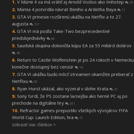
V Múmii 4 sa má vrátiť aj Arnold Vosloo ako Imhotep
30
Múmia 4 potvrdila návrat Beniho a Ardetha Baya
31
GTA VI prinesie rozšírenú ukážku na Netflix a to 27.
augusta
121
GTA VI má podľa Take-Two bezprecedentné
predobjednávky
66
Saudská skupina dokončila kúpu EA za 55 miliárd dolárov
48
Return to Castle Wolfenstein je po 24 rokoch v Nemecku
konečne dostupný bez cenzúr
14
GTA VI ukážku budú môcť streameri okamžite preberať z
Netflixu
90
Ryan Hurst ukázal, ako vyzeral v úlohe Krata
25
Sony tvrdí, že PS zostane lacnejšia ako herné PC aj po
prechode na digitálne hry
201
Refractor games prepustilo všetkých vývojárov FIFA
World Cup: Launch Edition, hra
15
zobraziť viac článkov >