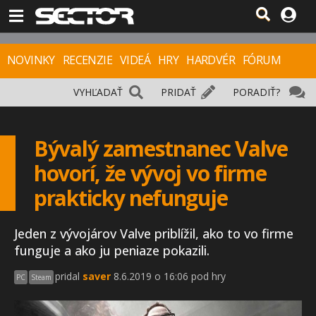
NOVINKY
RECENZIE
VIDEÁ
HRY
HARDVÉR
FÓRUM
VYHĽADAŤ
PRIDAŤ
PORADIŤ?
Bývalý zamestnanec Valve
hovorí, že vývoj vo firme
prakticky nefunguje
Jeden z vývojárov Valve priblížil, ako to vo firme
funguje a ako ju peniaze pokazili.
pridal
saver
8.6.2019 o 16:06 pod hry
PC
Steam