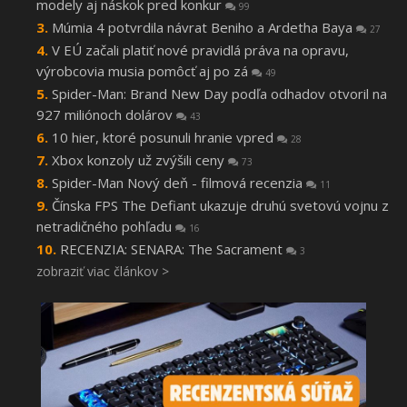
modely aj náskok pred konkur
99
Múmia 4 potvrdila návrat Beniho a Ardetha Baya
27
V EÚ začali platiť nové pravidlá práva na opravu,
výrobcovia musia pomôcť aj po zá
49
Spider-Man: Brand New Day podľa odhadov otvoril na
927 miliónoch dolárov
43
10 hier, ktoré posunuli hranie vpred
28
Xbox konzoly už zvýšili ceny
73
Spider-Man Nový deň - filmová recenzia
11
Čínska FPS The Defiant ukazuje druhú svetovú vojnu z
netradičného pohľadu
16
RECENZIA: SENARA: The Sacrament
3
zobraziť viac článkov >