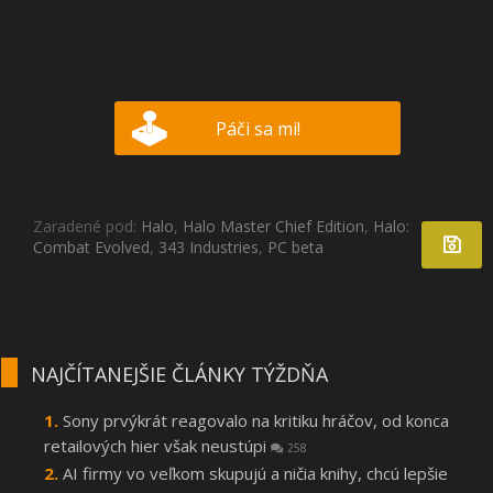
Páči sa mi!
Zaradené pod:
Halo
,
Halo Master Chief Edition
,
Halo:
Combat Evolved
,
343 Industries
,
PC beta
NAJČÍTANEJŠIE ČLÁNKY TÝŽDŇA
Sony prvýkrát reagovalo na kritiku hráčov, od konca
retailových hier však neustúpi
258
AI firmy vo veľkom skupujú a ničia knihy, chcú lepšie