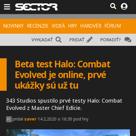
NOVINKY
RECENZIE
VIDEÁ
HRY
HARDVÉR
FÓRUM
VYHĽADAŤ
PRIDAŤ
PORADIŤ?
Beta test Halo: Combat
Evolved je online, prvé
ukážky sú už tu
343 Studios spustilo prvé testy Halo: Combat
Evolved z Master Chief Edície.
pridal
saver
14.2.2020 o 16:30 pod hry
PC