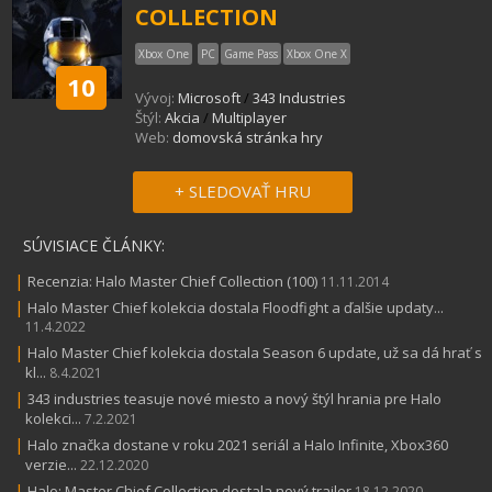
COLLECTION
Xbox One
PC
Game Pass
Xbox One X
10
Vývoj:
Microsoft
/
343 Industries
Štýl:
Akcia
/
Multiplayer
Web:
domovská stránka hry
+ SLEDOVAŤ HRU
SÚVISIACE ČLÁNKY:
|
Recenzia: Halo Master Chief Collection (100)
11.11.2014
|
Halo Master Chief kolekcia dostala Floodfight a ďalšie updaty...
11.4.2022
|
Halo Master Chief kolekcia dostala Season 6 update, už sa dá hrať s
kl...
8.4.2021
|
343 industries teasuje nové miesto a nový štýl hrania pre Halo
kolekci...
7.2.2021
|
Halo značka dostane v roku 2021 seriál a Halo Infinite, Xbox360
verzie...
22.12.2020
|
Halo: Master Chief Collection dostala nový trailer
18.12.2020