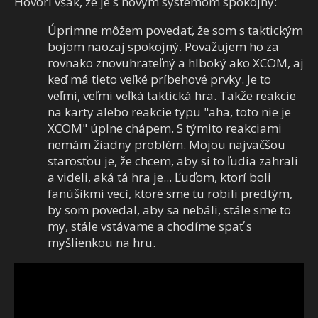
Hovorí však, že je s novým systémom spokojný:
Úprimne môžem povedať, že som s taktickým
bojom naozaj spokojný. Považujem ho za
rovnako znovuhrateľný a hlboký ako XCOM, aj
keď má tieto veľké príbehové prvky. Je to
veľmi, veľmi veľká taktická hra. Takže reakcie
na karty alebo reakcie typu "aha, toto nie je
XCOM" úplne chápem. S týmito reakciami
nemám žiadny problém. Mojou najväčšou
starosťou je, že chcem, aby si to ľudia zahrali
a videli, aká tá hra je... Ľuďom, ktorí boli
fanúšikmi vecí, ktoré sme tu robili predtým,
by som povedal, aby sa nebáli, stále sme to
my, stále vstávame a chodíme spať s
myšlienkou na hru.