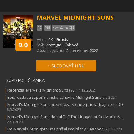
MARVEL MIDNIGHT SUNS
PC
PS5
Xbox Series X|S
Vývoj:
2K
/
Firaxis
9.0
Štýl:
Stratégia
/
Ťahová
Dátum vydania:
2. december 2022
+ SLEDOVAŤ HRU
SÚVISIACE ČLÁNKY:
|
Recenzia: Marvel's Midnight Suns (90)
14.12.2022
|
Epic rozdáva superhrdinskú ťahovku Midnight Suns
6.6.2024
|
Marvel's Midnight Suns predvádza Storm z prichádzajúceho DLC
8.5.2023
|
Marvel's Midnight Suns dostal DLC The Hunger, prišiel Morbius...
22.3.2023
|
Do Marvel’s Midnight Suns prišiel svojrázny Deadpool
27.1.2023