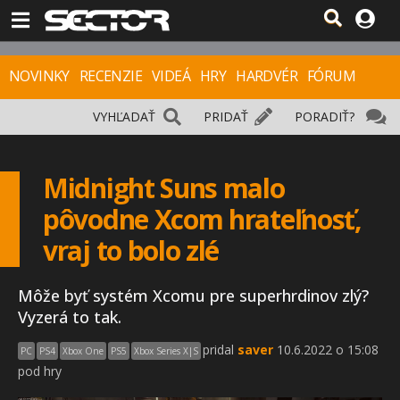
NOVINKY
RECENZIE
VIDEÁ
HRY
HARDVÉR
FÓRUM
VYHĽADAŤ
PRIDAŤ
PORADIŤ?
Midnight Suns malo
pôvodne Xcom hrateľnosť,
vraj to bolo zlé
Môže byť systém Xcomu pre superhrdinov zlý?
Vyzerá to tak.
pridal
saver
10.6.2022 o 15:08
PC
PS4
Xbox One
PS5
Xbox Series X|S
pod hry