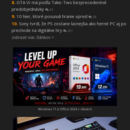
GTA VI má podľa Take-Two bezprecedentné
predobjednávky
64
10 hier, ktoré posunuli hranie vpred
28
Sony tvrdí, že PS zostane lacnejšia ako herné PC aj po
prechode na digitálne hry
201
zobraziť viac článkov >
Windows 11 a Office 2024 v zľavách