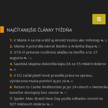
NAJČÍTANEJŠIE ČLÁNKY TÝŽDŇA
V Múmii 4 sa má vrátiť aj Arnold Vosloo ako Imhotep
30
Múmia 4 potvrdila návrat Beniho a Ardetha Baya
31
GTA VI prinesie rozšírenú ukážku na Netflix a to 27.
augusta
116
Saudská skupina dokončila kúpu EA za 55 miliárd dolárov
48
V EÚ začali platiť nové pravidlá práva na opravu,
výrobcovia musia pomôcť aj po zá
49
Return to Castle Wolfenstein je po 24 rokoch v Nemecku
konečne dostupný bez cenzúr
13
Spider-Man: Brand New Day podľa odhadov otvoril na
927 miliónoch dolárov
47