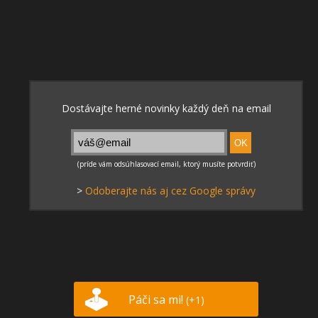
>
Odoberajte nás aj cez Google správy
Páči sa mi!
(+1)