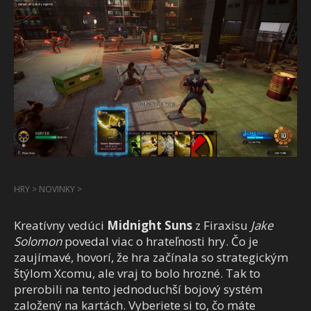
HRY
>
NOVINKY
>
Kreatívny vedúci
Midnight Suns
z Firaxisu
Jake
Solomon
povedal viac o hrateľnosti hry. Čo je
zaujímavé, hovorí, že hra začínala so strategickým
štýlom Xcomu, ale vraj to bolo hrozné. Tak to
prerobili na tento jednoduchší bojový systém
založený na kartách. Vyberiete si to, čo máte