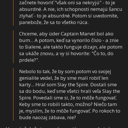
začnete hovoriť "však oni sa nekryjú" - to je
absurdné. A nie, ich schopnosti nemajú šancu
zlyhať - to je absurdné. Potom si uvedomíte,
panebože, že sa to všetko rúca.
Chceme, aby úder Captain Marvel bol ako
bum... A potom, keď sa vynorilo číslo - a znie
to šialene, ale takto funguje dizajn, ale potom
sa ukáže znovu, a vy si hovoríte: "Čo to, do
prdele?".
Nebolo to tak, že by som potom vo svojej
genialite vedel, že by sme mali robiť len
karty... Hral som Slay the Spire. Dostali sme
sa do bodu, keď sme všetci hrali veľa Slay the
Spire. Povedali sme si, že to môže fungovať.
Keby sme to robili takto, možno? Niečo tam
je, myslím, že to môže fungovať. Po rokoch to
bude naozaj zábava, nie?