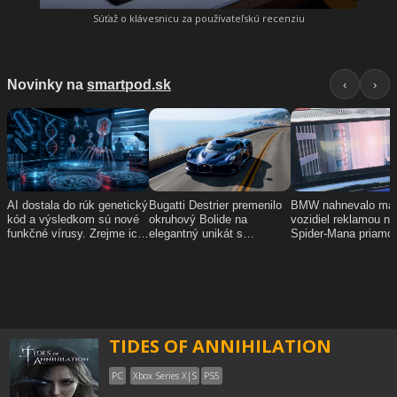
Súťaž o klávesnicu za používateľskú recenziu
TIDES OF ANNIHILATION
PC
Xbox Series X|S
PS5