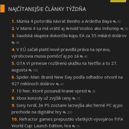
NAJČÍTANEJŠIE ČLÁNKY TÝŽDŇA
Múmia 4 potvrdila návrat Beniho a Ardetha Baya
30
V Múmii 4 sa má vrátiť aj Arnold Vosloo ako Imhotep
30
Saudská skupina dokončila kúpu EA za 55 miliárd dolárov
48
V EÚ začali platiť nové pravidlá práva na opravu,
výrobcovia musia pomôcť aj po zá
49
GTA VI prinesie rozšírenú ukážku na Netflix a to 27.
augusta
106
Spider-Man: Brand New Day podľa odhadov otvoril na
927 miliónoch dolárov
43
10 hier, ktoré posunuli hranie vpred
28
Xbox konzoly už zvýšili ceny
73
Sony tvrdí, že PS zostane lacnejšia ako herné PC aj po
prechode na digitálne hry
200
Refractor games prepustilo všetkých vývojárov FIFA
World Cup: Launch Edition, hra
15