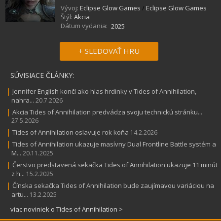
Vývoj:
Eclipse Glow Games
/
Eclipse Glow Games
Štýl:
Akcia
Dátum vydania:
2025
+ SLEDOVAŤ HRU
SÚVISIACE ČLÁNKY:
|
Jennifer English končí ako hlas hrdinky v Tides of Annihilation,
nahra...
20.7.2026
|
Akcia Tides of Annihilation predvádza svoju technickú stránku...
27.5.2026
|
Tides of Annihilation oslavuje rok koňa
14.2.2026
|
Tides of Annihilation ukazuje masívny Dual Frontline Battle systém a
M...
20.11.2025
|
Čerstvo predstavená sekačka Tides of Annihilation ukazuje 11 minút
z h...
15.2.2025
|
Čínska sekačka Tides of Annihilation bude zaujímavou variáciou na
artu...
13.2.2025
viac noviniek o Tides of Annihilation >