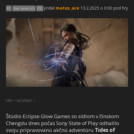
pridal
matus_ace
13.2.2025 o 0:00 pod hry
PC
Xbox Series X|S
PS5
HRY
>
NOVINKY
>
Štúdio Eclipse Glow Games so sídlom v čínskom
Chengdu dnes počas Sony State of Play odhalilo
svoju pripravovanú akčnú adventúru
Tides of