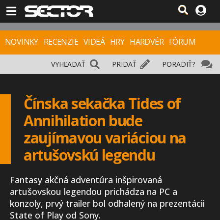
NOVINKY
RECENZIE
VIDEÁ
HRY
HARDVÉR
FÓRUM
VYHĽADAŤ
PRIDAŤ
PORADIŤ?
Čínska sekačka Tides of
Annihilation bude
zaujímavou variáciou na
artušovskú legendu
Fantasy akčná adventúra inšpirovaná
artušovskou legendou prichádza na PC a
konzoly, prvý trailer bol odhalený na prezentácii
State of Play od Sony.