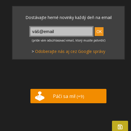
>
Odoberajte nás aj cez Google správy
Páči sa mi!
(+9)