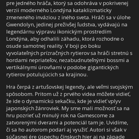
pre jedného hráča, ktorý sa odohráva v pokrivenej
verzii moderného Londýna kataklizmaticky
zmeneného inváziou z iného sveta. Hráči sa v úlohe
Gwendolyn, jedinej preživšej ľudstva, vydávajú na
legendárnu výpravu ikonickým prostredím
Londýna, aby odhalili záhadu, ktorá rozhodne o
osude samotnej reality. V boji po boku
vyvolateľných prízračných rytierov sa hráči stretnú s
hordami nepriateľov, nezabudnuteľnými bossmi a
vertikálnymi úrovňami v podobe gigantických
rytierov potulujúcich sa krajinou.
Hra čerpá z artušovskej legendy, ale veľmi svojským
spôsobom. Pritom už z prvého videa môžete vidieť,
že ide o dynamickú sekačku, kde je vidieť vplyv
japonských žánroviek. My sme mali možnosť sa na
hru pozrieť už minulý rok na Gamescome za
zatvorenými dverami a potenciál tam je. Uvidíme,
či sa ho autorom podarí aj využiť. Autori si však v
súčasnej ére úspechu čínskych hier aj na západe