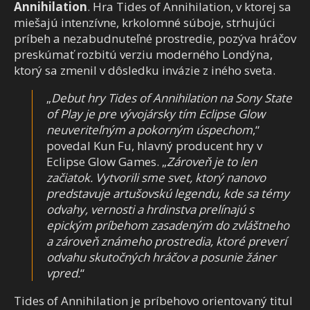
Annihilation
. Hra Tides of Annihilation, v ktorej sa
miešajú intenzívne, krkolomné súboje, strhujúci
príbeh a nezabudnuteľné prostredie, pozýva hráčov
preskúmať rozbitú verziu moderného Londýna,
ktorý sa zmenil v dôsledku invázie z iného sveta.
„
Debut hry Tides of Annihilation na Sony State
of Play je pre vývojársky tím Eclipse Glow
neuveriteľným a pokorným úspechom
,“
povedal Kun Fu, hlavný producent hry v
Eclipse Glow Games. „
Zároveň je to len
začiatok. Vytvorili sme svet, ktorý nanovo
predstavuje artušovskú legendu, kde sa témy
odvahy, vernosti a hrdinstva prelínajú s
epickým príbehom zasadeným do zvláštneho
a zároveň známeho prostredia, ktoré preverí
odvahu skutočných hráčov a posunie žáner
vpred.
“
Tides of Annihilation je príbehovo orientovaný titul