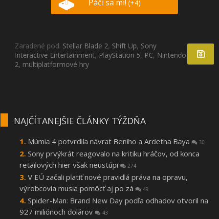
Páči sa mi!
(+4)
Zaradené pod:
Stellar Blade 2
,
Shift Up
,
Sony
Interactive Entertainment
,
PlayStation 5
,
PC
,
Nintendo Switch
2
,
multiplatformové hry
NAJČÍTANEJŠIE ČLÁNKY TÝŽDŇA
Múmia 4 potvrdila návrat Beniho a Ardetha Baya
30
Sony prvýkrát reagovalo na kritiku hráčov, od konca
retailových hier však neustúpi
274
V EÚ začali platiť nové pravidlá práva na opravu,
výrobcovia musia pomôcť aj po zá
49
Spider-Man: Brand New Day podľa odhadov otvoril na
927 miliónoch dolárov
43