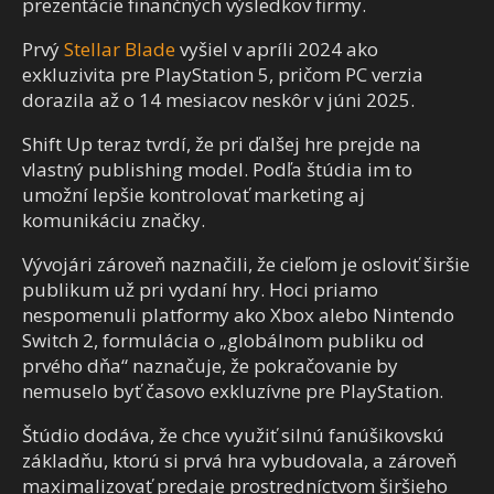
prezentácie finančných výsledkov firmy.
Prvý
Stellar Blade
vyšiel v apríli 2024 ako
exkluzivita pre PlayStation 5, pričom PC verzia
dorazila až o 14 mesiacov neskôr v júni 2025.
Shift Up teraz tvrdí, že pri ďalšej hre prejde na
vlastný publishing model. Podľa štúdia im to
umožní lepšie kontrolovať marketing aj
komunikáciu značky.
Vývojári zároveň naznačili, že cieľom je osloviť širšie
publikum už pri vydaní hry. Hoci priamo
nespomenuli platformy ako Xbox alebo Nintendo
Switch 2, formulácia o „globálnom publiku od
prvého dňa“ naznačuje, že pokračovanie by
nemuselo byť časovo exkluzívne pre PlayStation.
Štúdio dodáva, že chce využiť silnú fanúšikovskú
základňu, ktorú si prvá hra vybudovala, a zároveň
maximalizovať predaje prostredníctvom širšieho