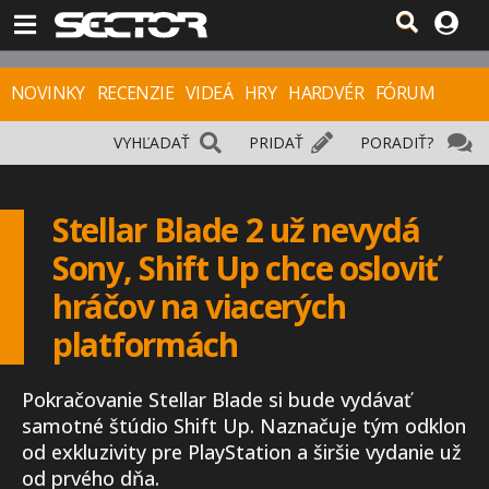
NOVINKY
RECENZIE
VIDEÁ
HRY
HARDVÉR
FÓRUM
VYHĽADAŤ
PRIDAŤ
PORADIŤ?
Stellar Blade 2 už nevydá
Sony, Shift Up chce osloviť
hráčov na viacerých
platformách
Pokračovanie Stellar Blade si bude vydávať
samotné štúdio Shift Up. Naznačuje tým odklon
od exkluzivity pre PlayStation a širšie vydanie už
od prvého dňa.