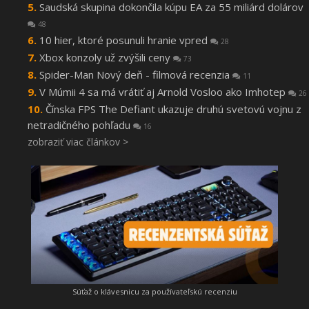
Saudská skupina dokončila kúpu EA za 55 miliárd dolárov
48
10 hier, ktoré posunuli hranie vpred
28
Xbox konzoly už zvýšili ceny
73
Spider-Man Nový deň - filmová recenzia
11
V Múmii 4 sa má vrátiť aj Arnold Vosloo ako Imhotep
26
Čínska FPS The Defiant ukazuje druhú svetovú vojnu z
netradičného pohľadu
16
zobraziť viac článkov >
Súťaž o klávesnicu za používateľskú recenziu