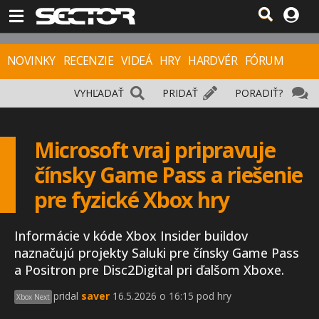
NOVINKY
RECENZIE
VIDEÁ
HRY
HARDVÉR
FÓRUM
VYHĽADAŤ
PRIDAŤ
PORADIŤ?
Microsoft vraj pripravuje
čínsky Game Pass a riešenie
pre fyzické Xbox hry
Informácie v kóde Xbox Insider buildov
naznačujú projekty Saluki pre čínsky Game Pass
a Positron pre Disc2Digital pri ďalšom Xboxe.
pridal
saver
16.5.2026 o 16:15 pod hry
Xbox Next