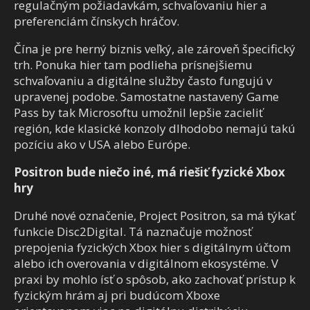
regulačným požiadavkám, schvaľovaniu hier a
preferenciám čínskych hráčov.
Čína je pre herný biznis veľký, ale zároveň špecifický
trh. Ponuka hier tam podlieha prísnejšiemu
schvaľovaniu a digitálne služby často fungujú v
upravenej podobe. Samostatne nastavený Game
Pass by tak Microsoftu umožnil lepšie zacieliť
región, kde klasické konzoly dlhodobo nemajú takú
pozíciu ako v USA alebo Európe.
Positron bude niečo iné, má riešiť fyzické Xbox
hry
Druhé nové označenie, Project Positron, sa má týkať
funkcie Disc2Digital. Tá naznačuje možnosť
prepojenia fyzických Xbox hier s digitálnym účtom
alebo ich overovania v digitálnom ekosystéme. V
praxi by mohlo ísť o spôsob, ako zachovať prístup k
fyzickým hrám aj pri budúcom Xboxe