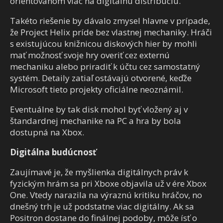
orientovanom viac na digitálnu distribúciu.
Takéto riešenie by dávalo zmysel hlavne v prípade,
že Project Helix príde bez vlastnej mechaniky. Hráči
s existujúcou knižnicou diskových hier by mohli
mať možnosť svoje hry overiť cez externú
mechaniku alebo priradiť k účtu cez samostatný
systém. Detaily zatiaľ ostávajú otvorené, keďže
Microsoft tieto projekty oficiálne neoznámil.
Eventuálne by tak disk mohol byť vložený aj v
štandardnej mechanike na PC a hra by bola
dostupná na Xbox.
Digitálna budúcnosť
Zaujímavé je, že myšlienka digitálnych práv k
fyzickým hrám sa pri Xboxe objavila už v ére Xbox
One. Vtedy narazila na výraznú kritiku hráčov, no
dnešný trh je už podstatne viac digitálny. Ak sa
Positron dostane do finálnej podoby, môže ísť o