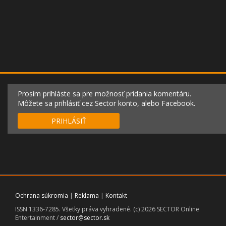
Prosím prihláste sa pre možnosť pridania komentáru.
Môžete sa prihlásiť cez Sector konto, alebo Facebook.
PRIHLÁSIŤ
Ochrana súkromia
|
Reklama
|
Kontakt
ISSN 1336-7285. Všetky práva vyhradené. (c) 2026 SECTOR Online
Entertainment /
sector@sector.sk