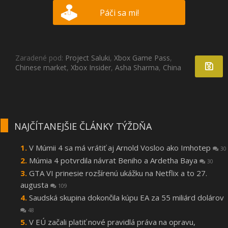
Páči sa mi!
Zaradené pod:
Project Saluki
,
Xbox Game Pass
,
Chinese market
,
Xbox Insider
,
Asha Sharma
,
China
NAJČÍTANEJŠIE ČLÁNKY TÝŽDŇA
V Múmii 4 sa má vrátiť aj Arnold Vosloo ako Imhotep
30
Múmia 4 potvrdila návrat Beniho a Ardetha Baya
30
GTA VI prinesie rozšírenú ukážku na Netflix a to 27.
augusta
109
Saudská skupina dokončila kúpu EA za 55 miliárd dolárov
48
V EÚ začali platiť nové pravidlá práva na opravu,