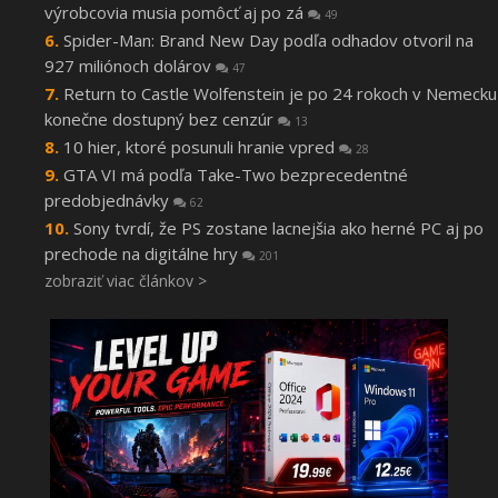
výrobcovia musia pomôcť aj po zá
49
Spider-Man: Brand New Day podľa odhadov otvoril na
927 miliónoch dolárov
47
Return to Castle Wolfenstein je po 24 rokoch v Nemecku
konečne dostupný bez cenzúr
13
10 hier, ktoré posunuli hranie vpred
28
GTA VI má podľa Take-Two bezprecedentné
predobjednávky
62
Sony tvrdí, že PS zostane lacnejšia ako herné PC aj po
prechode na digitálne hry
201
zobraziť viac článkov >