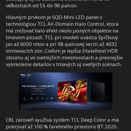
veľkostiach od 55 do 98 palcov.
Hlavným prvkom je SQD-Mini LED panel s
technológiou TCL All-Domain Halo Control, ktorá
má znižovať halo efekt okolo jasných objektov na
tmavom pozadí. TCL pri modeli uvádza špičkový
jas až 6000 nitov a pri 98-palcovej verzii až 4032
stmievacích zón. Cieľom je lepšia čitateľnosť HDR
obsahu aj vo svetlejších miestnostiach a presnejšie
vykreslenie detailov v tmavých aj svetlých scénach.
C8L zároveň využíva systém TCL Deep Color a má
pokrývať až 100 % farebného priestoru BT.2020.