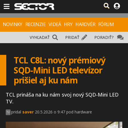
NOVINKY
RECENZIE
VIDEÁ
HRY
HARDVÉR
FÓRUM
VYHĽADAŤ
PRIDAŤ
PORADIŤ?
TCL C8L: nový prémiový
SQD-Mini LED televízor
prišiel aj ku nám
TCL prináša na ku nám svoj nový SQD-Mini LED
TV.
pridal
saver
20.5.2026 o 9:47 pod hardware
TV