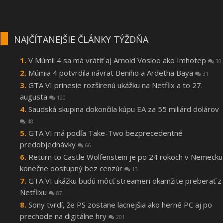
NAJČÍTANEJŠIE ČLÁNKY TÝŽDŇA
V Múmii 4 sa má vrátiť aj Arnold Vosloo ako Imhotep
30
Múmia 4 potvrdila návrat Beniho a Ardetha Baya
31
GTA VI prinesie rozšírenú ukážku na Netflix a to 27.
augusta
120
Saudská skupina dokončila kúpu EA za 55 miliárd dolárov
48
GTA VI má podľa Take-Two bezprecedentné
predobjednávky
66
Return to Castle Wolfenstein je po 24 rokoch v Nemecku
konečne dostupný bez cenzúr
13
GTA VI ukážku budú môcť streameri okamžite preberať z
Netflixu
87
Sony tvrdí, že PS zostane lacnejšia ako herné PC aj po
prechode na digitálne hry
201