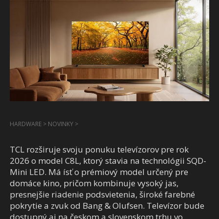
HARDWARE
>
NOVINKY
>
TCL rozširuje svoju ponuku televízorov pre rok
2026 o model C8L, ktorý stavia na technológii SQD-
Mini LED. Má ísť o prémiový model určený pre
domáce kino, pričom kombinuje vysoký jas,
presnejšie riadenie podsvietenia, široké farebné
pokrytie a zvuk od Bang & Olufsen. Televízor bude
dostupný aj na českom a slovenskom trhu vo