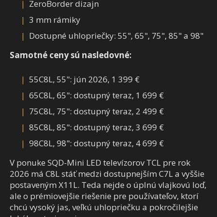
ZeroBorder dizajn
3 mm rámiky
Dostupné uhlopriečky: 55", 65", 75", 85" a 98"
Samotné ceny sú nasledovné:
55C8L, 55": jún 2026, 1 399 €
65C8L, 65": dostupný teraz, 1 699 €
75C8L, 75": dostupný teraz, 2 499 €
85C8L, 85": dostupný teraz, 3 699 €
98C8L, 98": dostupný teraz, 4 699 €
V ponuke SQD-Mini LED televízorov TCL pre rok
2026 má C8L stáť medzi dostupnejším C7L a vyššie
postaveným X11L. Teda nejde o úplnú vlajkovú loď,
ale o prémiovejšie riešenie pre používateľov, ktorí
chcú vysoký jas, veľkú uhlopriečku a pokročilejšie