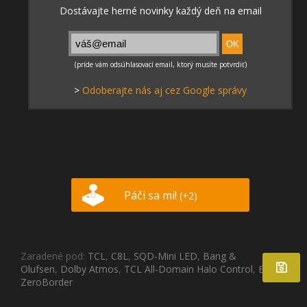
>
Odoberajte nás aj cez Google správy
Páči sa mi!
(+2)
Zaradené pod:
TCL
,
C8L
,
SQD-Mini LED
,
Bang &
Olufsen
,
Dolby Atmos
,
TCL All-Domain Halo Control
,
BT.2020
,
ZeroBorder