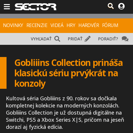
NOVINKY
RECENZIE
VIDEÁ
HRY
HARDVÉR
FÓRUM
VYHĽADAŤ
PRIDAŤ
PORADIŤ?
Gobliiins Collection prináša
klasickú sériu prvýkrát na
konzoly
Kultová séria Gobliiins z 90. rokov sa dočkala
kompletnej kolekcie na moderných konzolách.
Gobliiins Collection je už dostupná digitálne na
Switchi, PS5 a Xbox Series X|S, pričom na jeseň
dorazí aj fyzická edícia.