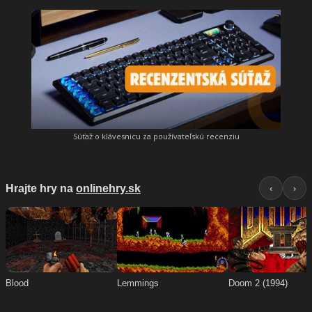
Súťaž o klávesnicu za používateľskú recenziu