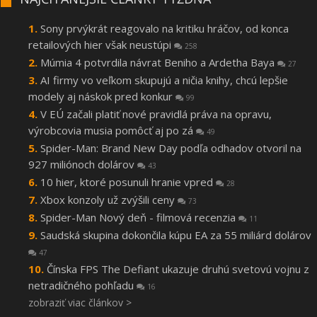
Sony prvýkrát reagovalo na kritiku hráčov, od konca
retailových hier však neustúpi
258
Múmia 4 potvrdila návrat Beniho a Ardetha Baya
27
AI firmy vo veľkom skupujú a ničia knihy, chcú lepšie
modely aj náskok pred konkur
99
V EÚ začali platiť nové pravidlá práva na opravu,
výrobcovia musia pomôcť aj po zá
49
Spider-Man: Brand New Day podľa odhadov otvoril na
927 miliónoch dolárov
43
10 hier, ktoré posunuli hranie vpred
28
Xbox konzoly už zvýšili ceny
73
Spider-Man Nový deň - filmová recenzia
11
Saudská skupina dokončila kúpu EA za 55 miliárd dolárov
47
Čínska FPS The Defiant ukazuje druhú svetovú vojnu z
netradičného pohľadu
16
zobraziť viac článkov >