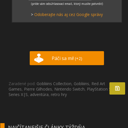
>
Odoberajte nás aj cez Google správy
Páči sa mi!
(+2)
Zaradené pod:
Gobliiins Collection
,
Gobliiins
,
Red Art
Games
,
Pierre Gilhodes
,
Nintendo Switch
,
PlayStation 5
,
Xbox
Series X|S
,
adventúra
,
retro hry
NAJČÍTANEJŠIE ČLÁNKY TÝŽDŇA