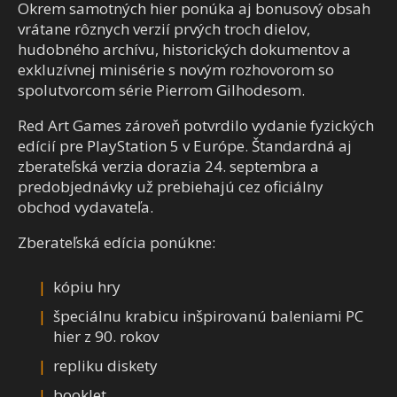
Okrem samotných hier ponúka aj bonusový obsah
vrátane rôznych verzií prvých troch dielov,
hudobného archívu, historických dokumentov a
exkluzívnej minisérie s novým rozhovorom so
spolutvorcom série Pierrom Gilhodesom.
Red Art Games zároveň potvrdilo vydanie fyzických
edícií pre PlayStation 5 v Európe. Štandardná aj
zberateľská verzia dorazia 24. septembra a
predobjednávky už prebiehajú cez oficiálny
obchod vydavateľa.
Zberateľská edícia ponúkne:
kópiu hry
špeciálnu krabicu inšpirovanú baleniami PC
hier z 90. rokov
repliku diskety
booklet