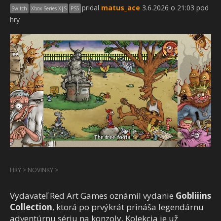
pridal
matus_ace
3.6.2026 o 21:03 pod
Switch
Xbox Series X|S
PS5
hry
HRY
>
NOVINKY
>
Vydavateľ Red Art Games oznámil vydanie
Gobliiins
Collection
, ktorá po prvýkrát prináša legendárnu
adventúrnu sériu na konzoly. Kolekcia je už