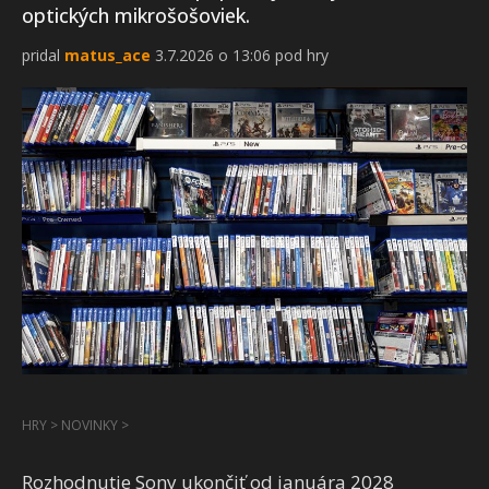
optických mikrošošoviek.
pridal
matus_ace
3.7.2026 o 13:06 pod hry
HRY
>
NOVINKY
>
Rozhodnutie Sony ukončiť od januára 2028