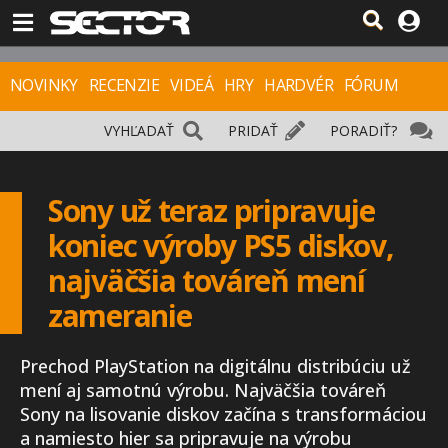
NOVINKY
RECENZIE
VIDEÁ
HRY
HARDVÉR
FÓRUM
VYHĽADAŤ
PRIDAŤ
PORADIŤ?
Sony už teraz pripravuje
koniec výroby PS5 diskov,
najväčšia továreň mení
zameranie
Prechod PlayStation na digitálnu distribúciu už
mení aj samotnú výrobu. Najväčšia továreň
Sony na lisovanie diskov začína s transformáciou
a namiesto hier sa pripravuje na výrobu