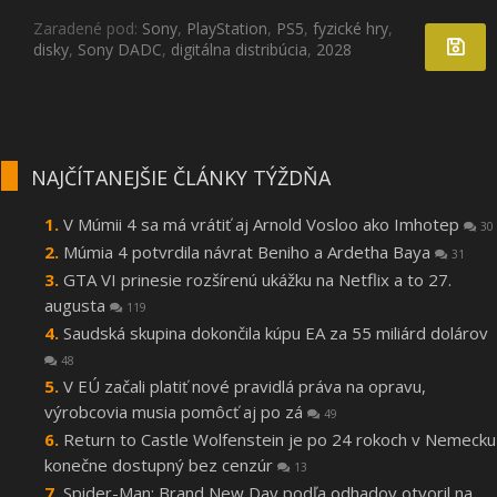
Zaradené pod:
Sony
,
PlayStation
,
PS5
,
fyzické hry
,
disky
,
Sony DADC
,
digitálna distribúcia
,
2028
NAJČÍTANEJŠIE ČLÁNKY TÝŽDŇA
V Múmii 4 sa má vrátiť aj Arnold Vosloo ako Imhotep
30
Múmia 4 potvrdila návrat Beniho a Ardetha Baya
31
GTA VI prinesie rozšírenú ukážku na Netflix a to 27.
augusta
119
Saudská skupina dokončila kúpu EA za 55 miliárd dolárov
48
V EÚ začali platiť nové pravidlá práva na opravu,
výrobcovia musia pomôcť aj po zá
49
Return to Castle Wolfenstein je po 24 rokoch v Nemecku
konečne dostupný bez cenzúr
13
Spider-Man: Brand New Day podľa odhadov otvoril na