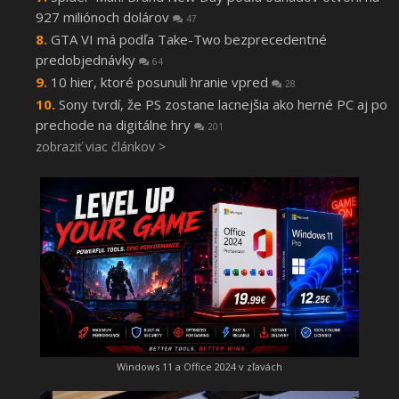
927 miliónoch dolárov
47
GTA VI má podľa Take-Two bezprecedentné
predobjednávky
64
10 hier, ktoré posunuli hranie vpred
28
Sony tvrdí, že PS zostane lacnejšia ako herné PC aj po
prechode na digitálne hry
201
zobraziť viac článkov >
Windows 11 a Office 2024 v zľavách