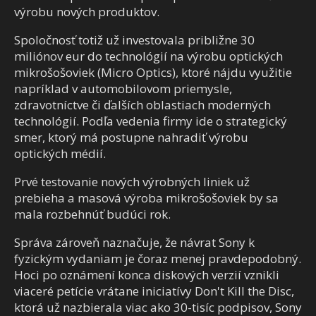
výrobu nových produktov.
Spoločnosť totiž už investovala približne 30
miliónov eur do technológií na výrobu optických
mikrošošoviek (Micro Optics), ktoré nájdu využitie
napríklad v automobilovom priemysle,
zdravotníctve či ďalších oblastiach moderných
technológií. Podľa vedenia firmy ide o strategický
smer, ktorý má postupne nahradiť výrobu
optických médií.
Prvé testovanie nových výrobných liniek už
prebieha a masová výroba mikrošošoviek by sa
mala rozbehnúť budúci rok.
Správa zároveň naznačuje, že návrat Sony k
fyzickým vydaniam je čoraz menej pravdepodobný.
Hoci po oznámení konca diskových verzií vznikli
viaceré petície vrátane iniciatívy Don't Kill the Disc,
ktorá už nazbierala viac ako 30-tisíc podpisov, Sony