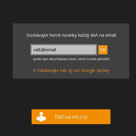
>
Odoberajte nás aj cez Google správy
Páči sa mi!
(+2)