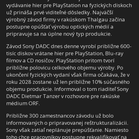
vydávanie hier pre PlayStation na fyzických diskoch
už prináša prvé viditeľné dôsledky. Najväčší
výrobný závod firmy v rakúskom Thalgau začína
postupne opúšťať výrobu optických médií a
pripravuje sa na úplne nový typ produkcie.
Závod Sony DADC dnes denne vyrobí približne 600-
tisíc diskov vrátane hier pre PlayStation, Blu-ray
filmov a CD nosičov. PlayStation pritom tvorí
približne polovicu celkového objemu výroby. Po
ukončení fyzických vydaní však firma očakáva, že v
roku 2028 zostane už len približne 10% súčasného
objemu produkcie. Informoval o tom riaditeľ Sony
DADC Dietmar Tanzer v rozhovore pre rakúske
médium ORF.
Približne 300 zamestnancov závodu už bolo
informovaných o pripravovanej reštrukturalizácii.
Sony však zatiaľ neplánuje prepúšťanie. Namiesto
toho chce pracovníkov postupne rekvalifikovať na