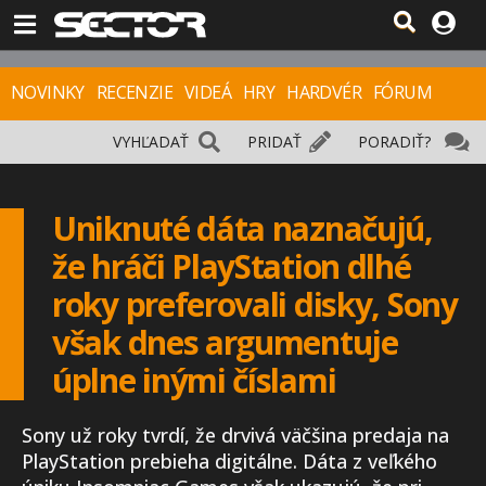
NOVINKY
RECENZIE
VIDEÁ
HRY
HARDVÉR
FÓRUM
VYHĽADAŤ
PRIDAŤ
PORADIŤ?
Uniknuté dáta naznačujú,
že hráči PlayStation dlhé
roky preferovali disky, Sony
však dnes argumentuje
úplne inými číslami
Sony už roky tvrdí, že drvivá väčšina predaja na
PlayStation prebieha digitálne. Dáta z veľkého