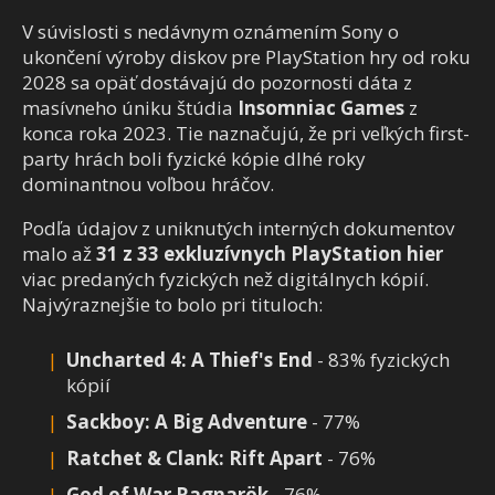
V súvislosti s nedávnym oznámením Sony o
ukončení výroby diskov pre PlayStation hry od roku
2028 sa opäť dostávajú do pozornosti dáta z
masívneho úniku štúdia
Insomniac Games
z
konca roka 2023. Tie naznačujú, že pri veľkých first-
party hrách boli fyzické kópie dlhé roky
dominantnou voľbou hráčov.
Podľa údajov z uniknutých interných dokumentov
malo až
31 z 33 exkluzívnych PlayStation hier
viac predaných fyzických než digitálnych kópií.
Najvýraznejšie to bolo pri tituloch:
Uncharted 4: A Thief's End
- 83% fyzických
kópií
Sackboy: A Big Adventure
- 77%
Ratchet & Clank: Rift Apart
- 76%
God of War Ragnarök
- 76%