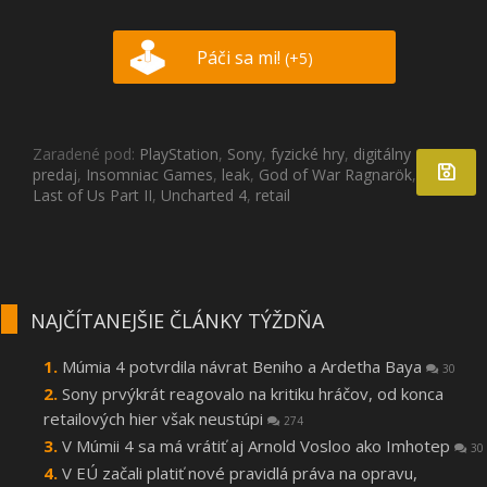
Páči sa mi!
(+5)
Zaradené pod:
PlayStation
,
Sony
,
fyzické hry
,
digitálny
predaj
,
Insomniac Games
,
leak
,
God of War Ragnarök
,
The
Last of Us Part II
,
Uncharted 4
,
retail
NAJČÍTANEJŠIE ČLÁNKY TÝŽDŇA
Múmia 4 potvrdila návrat Beniho a Ardetha Baya
30
Sony prvýkrát reagovalo na kritiku hráčov, od konca
retailových hier však neustúpi
274
V Múmii 4 sa má vrátiť aj Arnold Vosloo ako Imhotep
30
V EÚ začali platiť nové pravidlá práva na opravu,