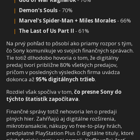
Demon's Souls
- 70%
Marvel's Spider-Man + Miles Morales
- 66%
The Last of Us Part II
- 61%
Na prvý pohľad to pôsobí ako priamy rozpor s tým,
čo Sony komunikuje vo svojich finančných správach.
Tie totiž dlhodobo hovoria o tom, že digitálny
predaj tvorí približne 80% všetkých predajov,
pričom v posledných výsledkoch firma uvádza
dokonca až
95% digitálnych tržieb
.
Rozdiel však spočíva v tom,
čo presne Sony do
týchto štatistík započítava
.
Finančné správy totiž nehovoria len o predaji
plných hier. Zahŕňajú aj digitálne rozšírenia,
mikrotransakcie, nákupy vo free-to-play hrách,
predplatné PlayStation Plus či digitálne tituly, ktoré