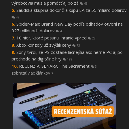
výrobcovia musia pomôcť aj po zá
49
Saudská skupina dokončila kúpu EA za 55 miliárd dolárov
48
Spider-Man: Brand New Day podľa odhadov otvoril na
927 miliónoch dolárov
43
10 hier, ktoré posunuli hranie vpred
28
Xbox konzoly už zvýšili ceny
73
Sony tvrdí, že PS zostane lacnejšia ako herné PC aj po
prechode na digitálne hry
198
RECENZIA: SENARA: The Sacrament
3
zobraziť viac článkov >