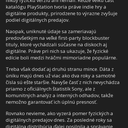
nikdy fyzickú verziu ani nemali. Keďže veľkú časť
katalógu PlayStation tvoria práve indie hry a
digitálne produkty, prirodzene to výrazne zvyšuje
podiel digitálnych predajov.
Naopak, uniknuté údaje sa zameriavajú
predovšetkým na veľké first-party blockbuster
tituly, ktoré vychádzali súčasne na diskoch aj
digitálne. Práve pri nich sa ukazuje, že fyzické
edície boli medzi hráčmi mimoriadne populárne.
Treba však dodať aj druhú stranu mince. Dáta z
úniku majú dnes už viac ako dva roky a samotné
čísla sú ešte staršie. Navyše časť z nich nevychádza
priamo z oficiálnych štatistík Sony, ale z
komunitných analýz a interných odhadov, takže
nemožno garantovať ich úplnú presnosť.
Rovnako nevieme, ako vyzerá pomer fyzických a
digitálnych predajov dnes. Za posledné roky sa
digitálna distribúcia ďalej posilnila a správanie