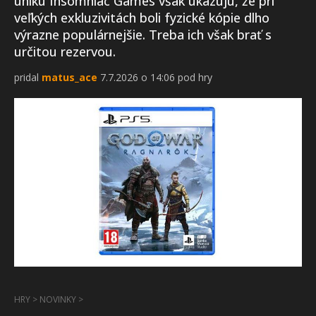
úniku Insomniac Games však ukazujú, že pri
veľkých exkluzivitách boli fyzické kópie dlho
výrazne populárnejšie. Treba ich však brať s
určitou rezervou.
pridal
matus_ace
7.7.2026 o 14:06 pod hry
HRY
>
NOVINKY
>