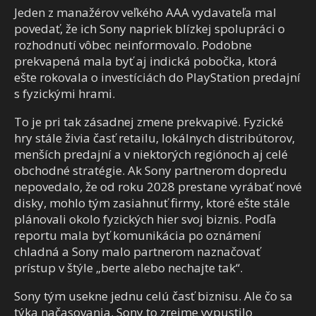
Jeden z manažérov veľkého AAA vydavateľa mal
povedať, že ich Sony napriek blízkej spolupráci o
rozhodnutí vôbec neinformovalo. Podobne
prekvapená mala byť aj indická pobočka, ktorá
ešte rokovala o investíciách do PlayStation predajní
s fyzickými hrami.
To je pri tak zásadnej zmene prekvapivé. Fyzické
hry stále živia časť retailu, lokálnych distribútorov,
menších predajní a v niektorých regiónoch aj celé
obchodné stratégie. Ak Sony partnerom dopredu
nepovedalo, že od roku 2028 prestane vyrábať nové
disky, mohlo tým zasiahnuť firmy, ktoré ešte stále
plánovali okolo fyzických hier svoj biznis. Podľa
reportu mala byť komunikácia po oznámení
chladná a Sony malo partnerom naznačovať
prístup v štýle „berte alebo nechajte tak“.
Sony tým usekne jednu celú časť biznisu. Ale čo sa
týka načasovania. Sony to zrejme vypustilo