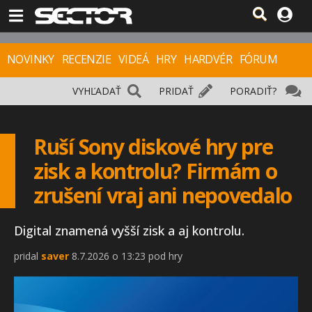
NOVINKY
RECENZIE
VIDEÁ
HRY
HARDVÉR
FÓRUM
VYHĽADAŤ
PRIDAŤ
PORADIŤ?
Ruší Sony diskové hry pre
zisk a kontrolu? Firmám o
zrušení vraj ani nepovedalo
Digital znamená vyšší zisk a aj kontrolu.
pridal
saver
8.7.2026 o 13:23 pod hry