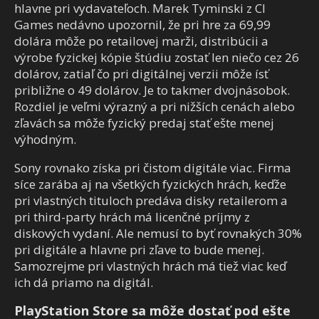
hlavne pri vydavateľoch. Marek Tyminski z CI
Games nedávno upozornil, že pri hre za 69,99
dolára môže po retailovej marži, distribúcii a
výrobe fyzickej kópie štúdiu zostať len niečo cez 26
dolárov, zatiaľ čo pri digitálnej verzii môže ísť
približne o 49 dolárov. Je to takmer dvojnásobok.
Rozdiel je veľmi výrazný a pri nižších cenách alebo
zľavách sa môže fyzický predaj stať ešte menej
výhodným.
Sony rovnako získa pri čistom digitále viac. Firma
síce zarába aj na všetkých fyzických hrách, keďže
pri vlastných tituloch predáva disky retailerom a
pri third-party hrách má licenčné príjmy z
diskových vydaní. Ale nemusí to byť rovnakých 30%
pri digitále a hlavne pri zľave to bude menej.
Samozrejme pri vlastných hrách má tiež viac keď
ich dá priamo na digitál.
PlayStation Store sa môže dostať pod ešte