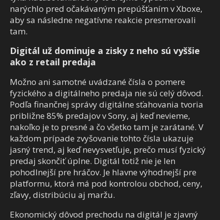
narýchlo pred očakávaným prepúšťaním v Xboxe,
aby sa následne negatívne reakcie presmerovali
tam.
Digitál už dominuje a zisky z neho sú vyššie
ako z retail predaja
Možno ani samotné uvádzané čísla o pomere
fyzického a digitálneho predaja nie sú celý dôvod.
Podľa finančnej správy digitálne sťahovania tvoria
približne 85% predajov v Sony, aj keď nevieme,
nakoľko je to presné a čo všetko tam je zarátané. V
každom prípade zvyšovanie tohto čísla ukazuje
jasný trend, aj keď nevysvetľuje, prečo musí fyzický
predaj skončiť úplne. Digitál totiž nie je len
pohodlnejší pre hráčov. Je hlavne výhodnejší pre
platformu, ktorá má pod kontrolou obchod, ceny,
zľavy, distribúciu aj maržu.
Ekonomický dôvod prechodu na digitál je zjavný