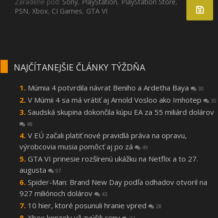
Zaradené pod:
Sony
,
PlayStation
,
PlayStation Store
,
PSN
,
Xbox
,
CI Games
,
GTA VI
NAJČÍTANEJŠIE ČLÁNKY TÝŽDŇA
Múmia 4 potvrdila návrat Beniho a Ardetha Baya
30
V Múmii 4 sa má vrátiť aj Arnold Vosloo ako Imhotep
30
Saudská skupina dokončila kúpu EA za 55 miliárd dolárov
48
V EÚ začali platiť nové pravidlá práva na opravu,
výrobcovia musia pomôcť aj po zá
49
GTA VI prinesie rozšírenú ukážku na Netflix a to 27.
augusta
97
Spider-Man: Brand New Day podľa odhadov otvoril na
927 miliónoch dolárov
43
10 hier, ktoré posunuli hranie vpred
28
Xbox konzoly už zvýšili ceny