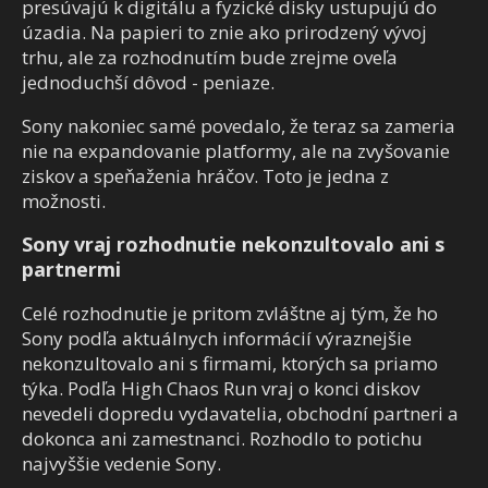
presúvajú k digitálu a fyzické disky ustupujú do
úzadia. Na papieri to znie ako prirodzený vývoj
trhu, ale za rozhodnutím bude zrejme oveľa
jednoduchší dôvod - peniaze.
Sony nakoniec samé povedalo, že teraz sa zameria
nie na expandovanie platformy, ale na zvyšovanie
ziskov a speňaženia hráčov. Toto je jedna z
možnosti.
Sony vraj rozhodnutie nekonzultovalo ani s
partnermi
Celé rozhodnutie je pritom zvláštne aj tým, že ho
Sony podľa aktuálnych informácií výraznejšie
nekonzultovalo ani s firmami, ktorých sa priamo
týka. Podľa High Chaos Run vraj o konci diskov
nevedeli dopredu vydavatelia, obchodní partneri a
dokonca ani zamestnanci. Rozhodlo to potichu
najvyššie vedenie Sony.