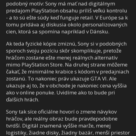
podobný motív: Sony má mať nad digitálnym
predajom PlayStation obsahu príliš veľkú kontrolu
- a to sú ešte súdy keď funguje retail. V Európe sa k
tomu pridáva aj diskusia okolo personalizovaných
cien, ktorá sa spomína napríklad v Dánsku.
Ak teda fyzické kópie zmiznú, Sony si v podobných
sporoch svoju pozíciu skôr skomplikuje, pretože
hráčom zostane ešte menej reálnych alternatív
mimo PlayStation Store. Na druhej strane môžeme
čakať, že minimálne krabice s kódom v predajniach
zostanú. To nakoniec práv ukazuje GTA VI. Ale
ukazuje aj to, že v obchode je nakoniec cena vyššia
ako v online ponuke. Uvidíme ako to bude pri
ďalších hrách.
Sony tak síce oficiálne hovorí o zmene návykov
hráčov, ale reálny obraz bude pravdepodobne
tvrdší. Digitál znamená vyššie marže, menej
logistiky, žiadne disky, žiadny bazár, menší priestor