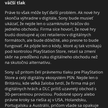
väčší tlak
Práve to však môže byť ďalší problém. Ak nové hry
skončia výhradne v digitále, Sony bude musieť
ukázať, že nejde len o uzamknutie hráčov do
jedného obchodu. Firma síce hovorí, že nové hry
budú dostupné aj cez retailerov v digitálnych
formátoch, ale bude dôležité, ako presne to bude
fungovať. Ak pôjde len o kódy, ktoré aj tak vznikajú
pod kontrolou PlayStation Store, retail sa zmení
skôr na predĺženú ruku digitálneho obchodu než
na skutočnú alternatívu.
Sony už pritom čelí právnemu tlaku pre PlayStation
Store a celý digitálny ekosystém PSN. Nejde len o
Britániu, kde veľká žaloba tvrdí, že firma má pri
digitálnych hrách a DLC príliš uzavretý obchod s
30-percentnou províziou. Podobné spory alebo
právne kroky sa riešia aj v USA, Holandsku,
Portugalsku a Austrálii, pričom všade sa opakuje