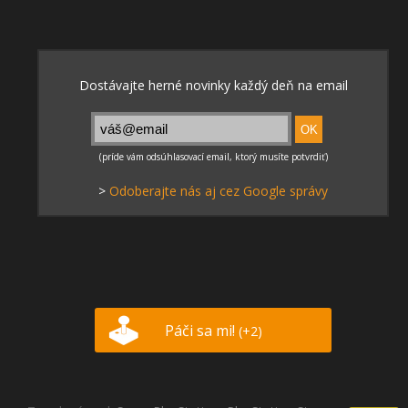
>
Odoberajte nás aj cez Google správy
Páči sa mi!
(+2)