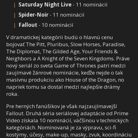
Saturday Night Live
- 11 nominácií
Spider-Noir
- 11 nominácií
Fallout
- 10 nominácií
V dramatickej kategórii budú o hlavnú cenu
bojovať The Pitt, Pluribus, Slow Horses, Paradise,
The Diplomat, The Gilded Age, Your Friends &
Neighbors a A Knight of the Seven Kingdoms. Práve
nový seriál zo sveta Game of Thrones patrí medzi
zaujímavé žánrové nominácie, keďže nejde o tak
masívnu produkciu ako House of the Dragon, no
napriek tomu sa dostal medzi najlepšie drámy
roka.
Pre herných fanúšikov je však najzaujímavejší
Fallout. Druhá séria seriálovej adaptácie od Prime
Video získala 10 nominácií, väčšinou v technických
kategóriách. Nominovaná je za výpravu, sci-fi
kostýmy, účesy, make-up, masky, zvuk, koordináciu