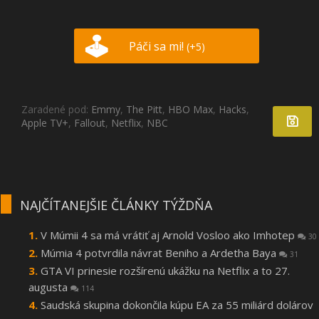
Páči sa mi!
(+5)
Zaradené pod:
Emmy
,
The Pitt
,
HBO Max
,
Hacks
,
Apple TV+
,
Fallout
,
Netflix
,
NBC
NAJČÍTANEJŠIE ČLÁNKY TÝŽDŇA
V Múmii 4 sa má vrátiť aj Arnold Vosloo ako Imhotep
30
Múmia 4 potvrdila návrat Beniho a Ardetha Baya
31
GTA VI prinesie rozšírenú ukážku na Netflix a to 27.
augusta
114
Saudská skupina dokončila kúpu EA za 55 miliárd dolárov