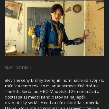
FILMY
>
NOVINKY
>
elevízne ceny Emmy zverejnili nominácie na svoj 78.
ročník a tento rok ich ovládla nemocničná dráma
The Pitt. Seriál od HBO Max získal 25 nominácií a
dostal sa aj medzi kandidátov na najlepší
dramatický seriál. Hneď za ním skončila komédia
Hacks, ktorá má 24 nominácií a zároveň vytvorila