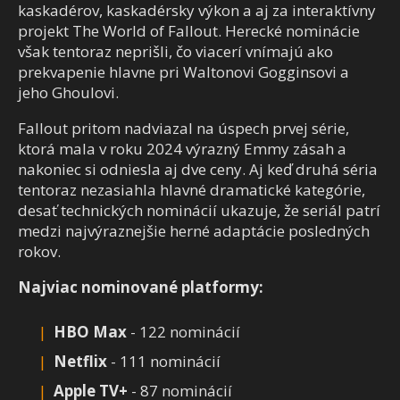
kaskadérov, kaskadérsky výkon a aj za interaktívny
projekt The World of Fallout. Herecké nominácie
však tentoraz neprišli, čo viacerí vnímajú ako
prekvapenie hlavne pri Waltonovi Gogginsovi a
jeho Ghoulovi.
Fallout pritom nadviazal na úspech prvej série,
ktorá mala v roku 2024 výrazný Emmy zásah a
nakoniec si odniesla aj dve ceny. Aj keď druhá séria
tentoraz nezasiahla hlavné dramatické kategórie,
desať technických nominácií ukazuje, že seriál patrí
medzi najvýraznejšie herné adaptácie posledných
rokov.
Najviac nominované platformy:
HBO Max
- 122 nominácií
Netflix
- 111 nominácií
Apple TV+
- 87 nominácií