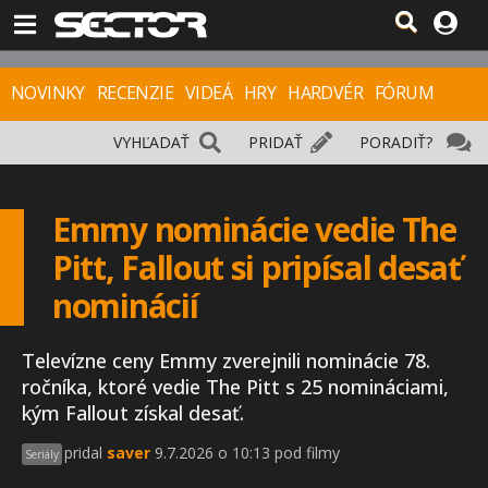
NOVINKY
RECENZIE
VIDEÁ
HRY
HARDVÉR
FÓRUM
VYHĽADAŤ
PRIDAŤ
PORADIŤ?
Emmy nominácie vedie The
Pitt, Fallout si pripísal desať
nominácií
Televízne ceny Emmy zverejnili nominácie 78.
ročníka, ktoré vedie The Pitt s 25 nomináciami,
kým Fallout získal desať.
pridal
saver
9.7.2026 o 10:13 pod filmy
Seriály