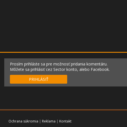
Prosím prihláste sa pre možnosť pridania komentáru.
Môžete sa prihlásiť cez Sector konto, alebo Facebook.
PRIHLÁSIŤ
Ochrana súkromia
|
Reklama
|
Kontakt