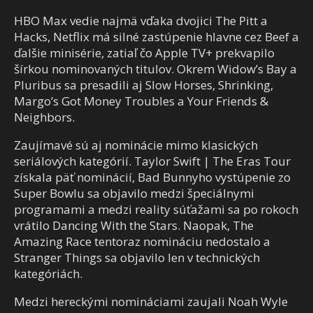
HBO Max vedie najmä vďaka dvojici The Pitt a
Hacks, Netflix má silné zastúpenie hlavne cez Beef a
ďalšie minisérie, zatiaľ čo Apple TV+ prekvapilo
šírkou nominovaných titulov. Okrem Widow’s Bay a
Pluribus sa presadili aj Slow Horses, Shrinking,
Margo’s Got Money Troubles a Your Friends &
Neighbors.
Zaujímavé sú aj nominácie mimo klasických
seriálových kategórií. Taylor Swift | The Eras Tour
získala päť nominácií, Bad Bunnyho vystúpenie zo
Super Bowlu sa objavilo medzi špeciálnymi
programami a medzi reality súťažami sa po rokoch
vrátilo Dancing With the Stars. Naopak, The
Amazing Race tentoraz nomináciu nedostalo a
Stranger Things sa objavilo len v technických
kategóriách.
Medzi hereckými nomináciami zaujali Noah Wyle