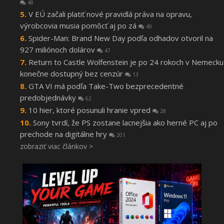
48
V EÚ začali platiť nové pravidlá práva na opravu,
výrobcovia musia pomôcť aj po zá
49
Spider-Man: Brand New Day podľa odhadov otvoril na
927 miliónoch dolárov
47
Return to Castle Wolfenstein je po 24 rokoch v Nemecku
konečne dostupný bez cenzúr
13
GTA VI má podľa Take-Two bezprecedentné
predobjednávky
62
10 hier, ktoré posunuli hranie vpred
28
Sony tvrdí, že PS zostane lacnejšia ako herné PC aj po
prechode na digitálne hry
201
zobraziť viac článkov >