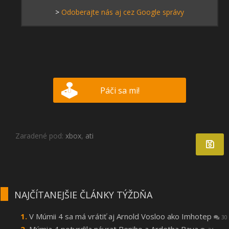
>
Odoberajte nás aj cez Google správy
Páči sa mi!
Zaradené pod:
xbox
,
ati
NAJČÍTANEJŠIE ČLÁNKY TÝŽDŇA
V Múmii 4 sa má vrátiť aj Arnold Vosloo ako Imhotep
30