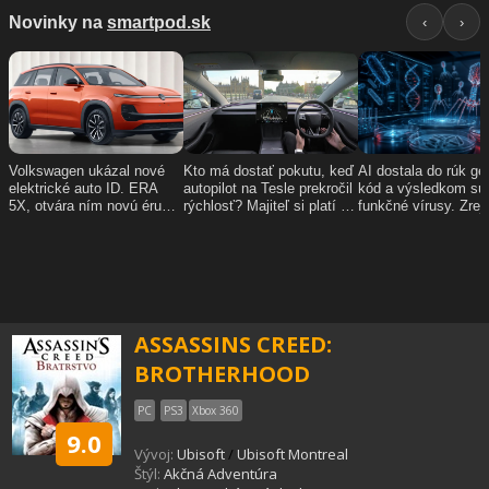
ASSASSINS CREED:
BROTHERHOOD
PC
PS3
Xbox 360
9.0
Vývoj:
Ubisoft
/
Ubisoft Montreal
Štýl:
Akčná Adventúra