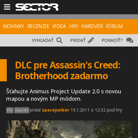
NOVINKY
RECENZIE
VIDEÁ
HRY
HARDVÉR
FÓRUM
VYHĽADAŤ
PRIDAŤ
PORADIŤ?
DLC pre Assassin's Creed:
Brotherhood zadarmo
Šťahujte Animus Project Update 2.0 s novou
mapou a novým MP módom.
pridal
spacejunker
19.1.2011 o 12:32 pod hry
PS3
Xbox 360