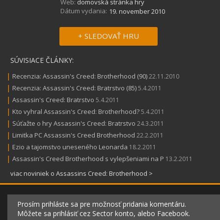
Web:
domovská stránka hry
Dátum vydania:
19. november 2010
+ SLEDOVAŤ HRU
SÚVISIACE ČLÁNKY:
|
Recenzia: Assassin's Creed: Brotherhood (90)
22.11.2010
|
Recenzia: Assassin's Creed: Bratrstvo (85)
5.4.2011
|
Assassin's Creed: Bratrstvo
5.4.2011
|
Kto vyhral Assassin's Creed: Brotherhood?
5.4.2011
|
Súťažte o hry Assassin's Creed: Bratrstvo
24.3.2011
|
Limitka PC Assassin's Creed Brotherhood
22.2.2011
|
Ezio a tajomstvo uneseného Leonarda
18.2.2011
|
Assassin's Creed Brotherhood s vylepšeniami na P
13.2.2011
viac noviniek o Assassins Creed: Brotherhood >
Prosím prihláste sa pre možnosť pridania komentáru.
Môžete sa prihlásiť cez Sector konto, alebo Facebook.