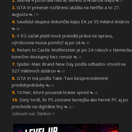
Múmia 4 potvrdila návrat Beniho a Ardetha Baya
31
GTA VI prinesie rozšírenú ukážku na Netflix a to 27.
augusta
119
Saudská skupina dokončila kúpu EA za 55 miliárd dolárov
48
V EÚ začali platiť nové pravidlá práva na opravu,
výrobcovia musia pomôcť aj po zá
49
Return to Castle Wolfenstein je po 24 rokoch v Nemecku
konečne dostupný bez cenzúr
13
Spider-Man: Brand New Day podľa odhadov otvoril na
927 miliónoch dolárov
47
GTA VI má podľa Take-Two bezprecedentné
predobjednávky
64
10 hier, ktoré posunuli hranie vpred
28
Sony tvrdí, že PS zostane lacnejšia ako herné PC aj po
prechode na digitálne hry
201
zobraziť viac článkov >