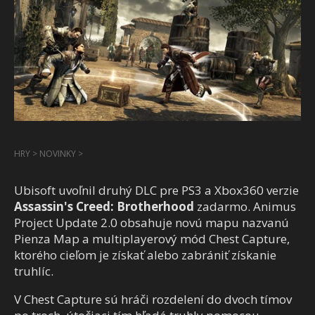
HRY
>
NOVINKY
>
Ubisoft uvoľnil druhý DLC pre PS3 a Xbox360 verzie
Assassin's Creed: Brotherhood
zadarmo. Animus
Project Update 2.0 obsahuje novú mapu nazvanú
Pienza Map a multiplayerový mód Chest Capture,
ktorého cieľom je získať alebo zabrániť získanie
truhlíc.
V Chest Capture sú hráči rozdelení do dvoch tímov