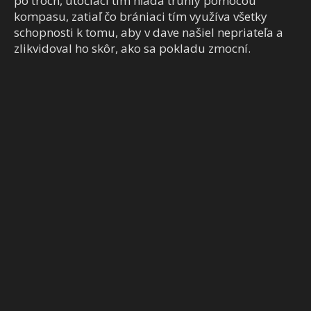
po troch, útočiaci tím hľadá truhly pomocou
kompasu, zatiaľ čo brániaci tím využíva všetky
schopnosti k tomu, aby v dave našiel nepriateľa a
zlikvidoval ho skôr, ako sa pokladu zmocní.