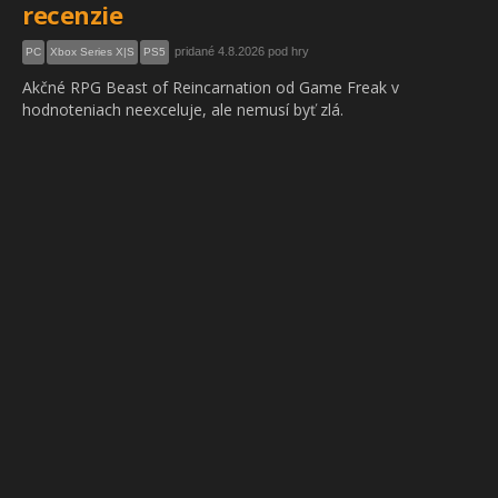
recenzie
pridané 4.8.2026 pod hry
PC
Xbox Series X|S
PS5
Akčné RPG Beast of Reincarnation od Game Freak v
hodnoteniach neexceluje, ale nemusí byť zlá.