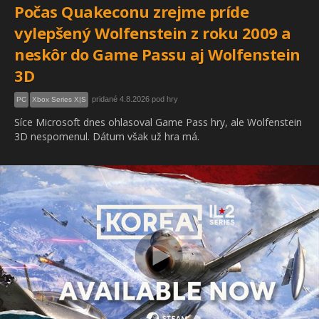
Počas Quakeconu zrejme príde
vylepšený Wolfenstein z roku 2009 a
neskôr do Game Passu aj Wolfenstein
3D
pridané 4.8.2026 pod hry
PC
Xbox Series X|S
Síce Microsoft dnes ohlasoval Game Pass hry, ale Wolfenstein
3D nespomenul. Dátum však už hra má.