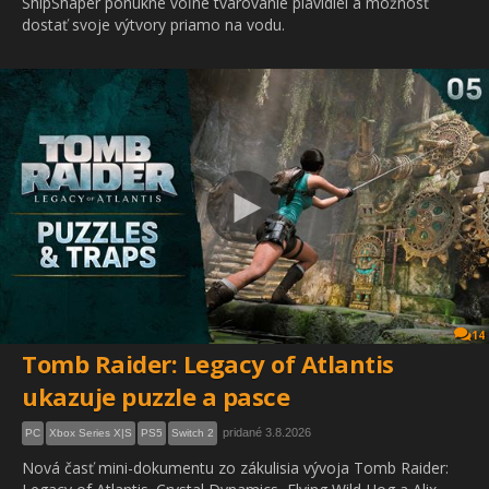
ShipShaper ponúkne voľné tvarovanie plavidiel a možnosť
dostať svoje výtvory priamo na vodu.
14
Tomb Raider: Legacy of Atlantis
ukazuje puzzle a pasce
pridané 3.8.2026
PC
Xbox Series X|S
PS5
Switch 2
Nová časť mini-dokumentu zo zákulisia vývoja Tomb Raider: