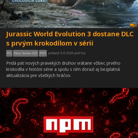
0
Jurassic World Evolution 3 dostane DLC
s prvým krokodílom v sérii
pridané 5.8.2026 pod hry
PC
Xbox Series X|S
PS5
Pridá päť nových pravekých druhov vrátane vôbec prvého
krokodíla v histórii série a spolu s ním dorazí aj bezplatná
aktualizácia pre všetkých hráčov.