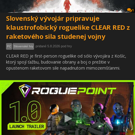
1
Slovenský vývojár pripravuje
klaustrofobický roguelike CLEAR RED z
raketového sila studenej vojny
pridané 5.8.2026 pod hry
PC
Slovenské hry
CLEAR RED je first-person roguelike od sólo vývojára z Košíc,
ktorý spojí ťažbu, budovanie obrany a boj o prežitie v
opustenom raketovom sile napadnutom mimozemšťanmi.