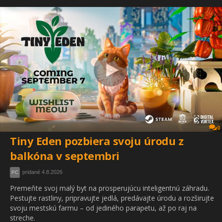
0
Tiny Eden pozbiera svoju úrodu z
balkóna v septembri
pridané 4.8.2026
PC
Premeňte svoj malý byt na prosperujúcu inteligentnú záhradu.
Pestujte rastliny, pripravujte jedlá, predávajte úrodu a rozširujte
svoju mestskú farmu – od jediného parapetu, až po raj na
streche.