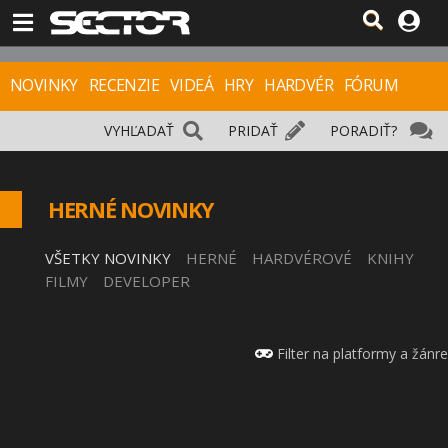
NOVINKY
RECENZIE
VIDEÁ
HRY
HARDVÉR
FÓRUM
VYHĽADAŤ
PRIDAŤ
PORADIŤ?
HERNÉ NOVINKY
VŠETKY NOVINKY
HERNÉ
HARDVÉROVÉ
KNIHY
FILMY
DEVELOPER
Filter na platformy a žánre