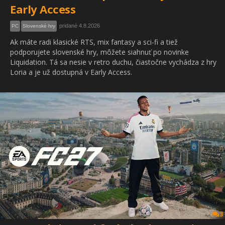
Early Access
pridané 4.8.2026
PC
Slovenské hry
Ak máte radi klasické RTS, mix fantasy a sci-fi a tiež
podporujete slovenské hry, môžete siahnuť po novinke
Liquidation. Tá sa nesie v retro duchu, čiastočne vychádza z hry
Loria a je už dostupná v Early Access.
3