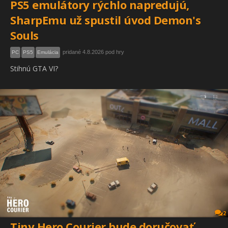
PS5 emulátory rýchlo napredujú,
SharpEmu už spustil úvod Demon's
Souls
pridané 4.8.2026 pod hry
PC
PS5
Emulácia
Stihnú GTA VI?
2
Tiny Hero Courier bude doručovať