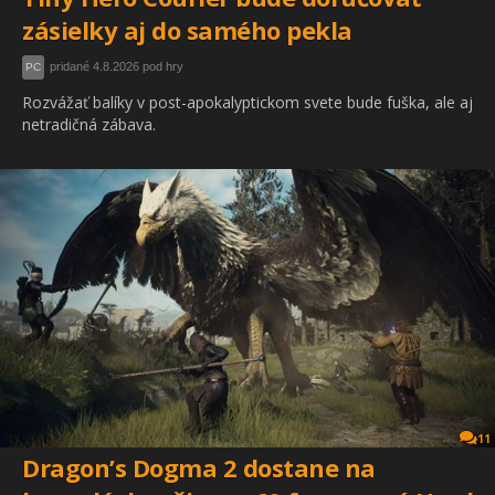
zásielky aj do samého pekla
pridané 4.8.2026 pod hry
PC
Rozvážať balíky v post-apokalyptickom svete bude fuška, ale aj
netradičná zábava.
11
Dragon’s Dogma 2 dostane na