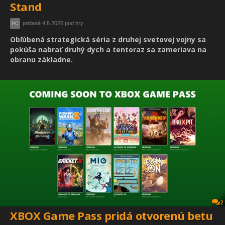
Stand
pridané 4.8.2026 pod hry
PC
Obľúbená strategická séria z druhej svetovej vojny sa
pokúša nabrať druhý dych a tentoraz sa zameriava na
obranu základne.
2
XBOX Game Pass pridá otvorenú betu