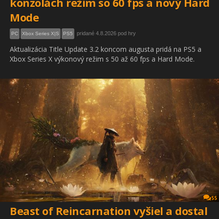
konzolách režim so 60 fps a nový Hard
Mode
pridané 4.8.2026 pod hry
PC
Xbox Series X|S
PS5
Aktualizácia Title Update 3.2 koncom augusta pridá na PS5 a
Xbox Series X výkonový režim s 50 až 60 fps a Hard Mode.
55
Beast of Reincarnation vyšiel a dostal