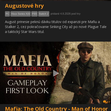
Augustové hry
pridané 4.8.2026 pod hry
PC
Xbox Series X|S
PS5
Switch 2
August prinesie peknú dávku titulov od expanzii pre Mafiu a
Stalker 2, cez pokračovanie Sinking City až po nové Plague Tale
a taktický Star Wars titul.
37
Mafia: The Old Country - Man of Honor