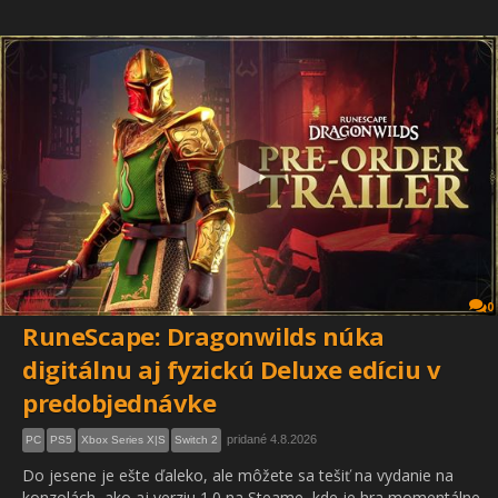
0
RuneScape: Dragonwilds núka
digitálnu aj fyzickú Deluxe edíciu v
predobjednávke
pridané 4.8.2026
PC
PS5
Xbox Series X|S
Switch 2
Do jesene je ešte ďaleko, ale môžete sa tešiť na vydanie na
konzolách, ako aj verziu 1.0 na Steame, kde je hra momentálne