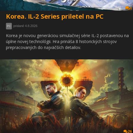
0
Korea. IL-2 Series priletel na PC
pridané 4.8.2026
PC
Korea je novou generáciou simulačnej série IL-2 postavenou na
úplne novej technológii. Hra prináša 8 historických strojov
prepracovaných do najväčších detailov.
26