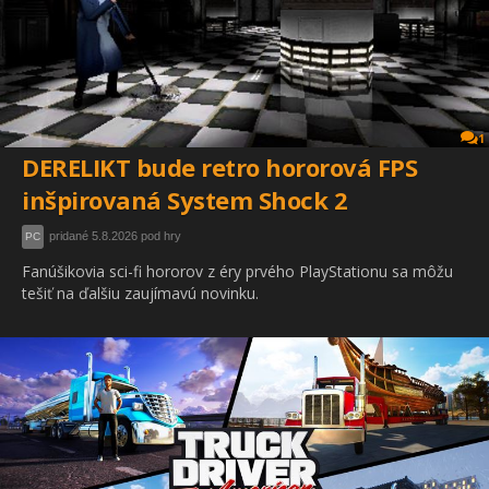
1
DERELIKT bude retro hororová FPS
inšpirovaná System Shock 2
pridané 5.8.2026 pod hry
PC
Fanúšikovia sci-fi hororov z éry prvého PlayStationu sa môžu
tešiť na ďalšiu zaujímavú novinku.