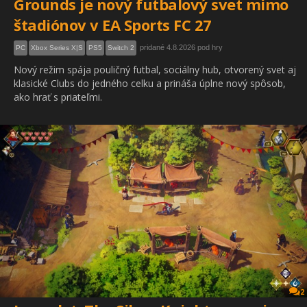
Grounds je nový futbalový svet mimo
štadiónov v EA Sports FC 27
pridané 4.8.2026 pod hry
PC
Xbox Series X|S
PS5
Switch 2
Nový režim spája pouličný futbal, sociálny hub, otvorený svet aj
klasické Clubs do jedného celku a prináša úplne nový spôsob,
ako hrať s priateľmi.
2