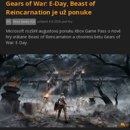
Gears of War: E-Day, Beast of
Reincarnation je už ponuke
pridané 4.8.2026 pod hry
PC
Xbox Series X|S
Microsoft rozšíril augustovú ponuku Xbox Game Pass o nové
hry vrátane Beast of Reincarnation a otvorenú betu Gears of
War: E-Day.
13