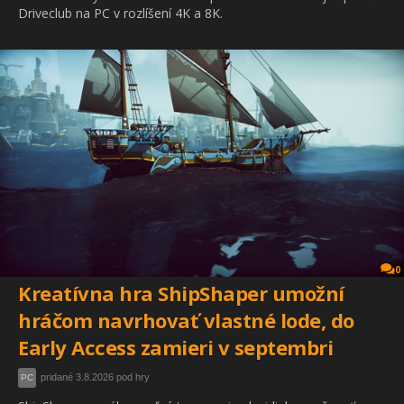
Driveclub na PC v rozlíšení 4K a 8K.
0
Kreatívna hra ShipShaper umožní
hráčom navrhovať vlastné lode, do
Early Access zamieri v septembri
pridané 3.8.2026 pod hry
PC