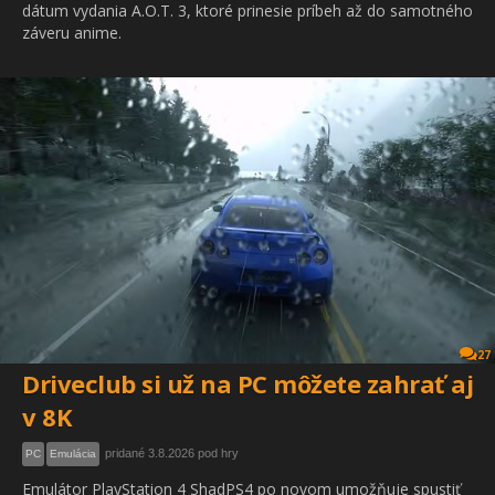
dátum vydania A.O.T. 3, ktoré prinesie príbeh až do samotného
záveru anime.
27
Driveclub si už na PC môžete zahrať aj
v 8K
pridané 3.8.2026 pod hry
PC
Emulácia
Emulátor PlayStation 4 ShadPS4 po novom umožňuje spustiť