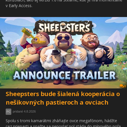
v Early Access.
0
Sheepsters bude šialená kooperácia o
nešikovných pastieroch a ovciach
pridané 4.8.2026
PC
Spolu s tromi kamarátmi zháňajte ovce megafónom, hádžte
cez priepasti a snažte sa neposlať pol stáda do mínového poľa.