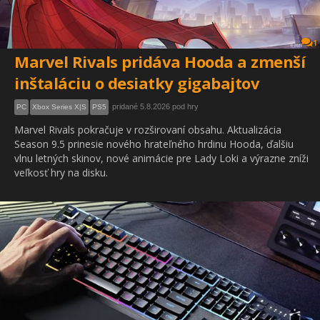
1
Marvel Rivals pridáva Hooda a zmenší
inštaláciu o desiatky gigabajtov
pridané 5.8.2026 pod hry
PC
Xbox Series X|S
PS5
Marvel Rivals pokračuje v rozširovaní obsahu. Aktualizácia
Season 9.5 prinesie nového hrateľného hrdinu Hooda, ďalšiu
vlnu letných skinov, nové animácie pre Lady Loki a výrazne zníži
veľkosť hry na disku.