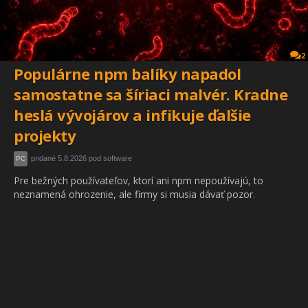
2
Populárne npm balíky napadol
samostatne sa šíriaci malvér. Kradne
heslá vývojárov a infikuje ďalšie
projekty
pridané 5.8.2026 pod software
PC
Pre bežných používateľov, ktorí ani npm nepoužívajú, to
neznamená ohrozenie, ale firmy si musia dávať pozor.