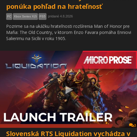
ponúka pohľad na hrateľnosť
pridané 4.8.2026
PC
Xbox Series X|S
PS5
Pozrime sa na ukážku hrateľnosti rozšírenia Man of Honor pre
Mafia: The Old Country, v ktorom Enzo Favara pomáha Enniovi
Salierimu na Sicílii v roku 1905.
2
Slovenská RTS Liquidation vychádza v