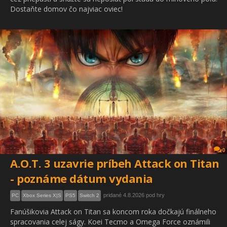
Dostaňte domov čo najviac oviec!
0
A.O.T. 3 uzavrie príbeh Attack on Titan
- poznáme dátum vydania
pridané 4.8.2026 pod hry
PC
Xbox Series X|S
PS5
Switch 2
Fanúšikovia Attack on Titan sa koncom roka dočkajú finálneho
spracovania celej ságy. Koei Tecmo a Omega Force oznámili