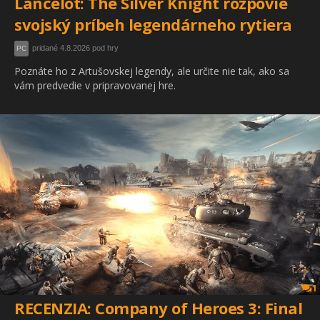
Lancelot: The Silver Knight rozpovie
svojský príbeh legendárneho rytiera
pridané 4.8.2026 pod hry
PC
Poznáte ho z Artušovskej legendy, ale určite nie tak, ako sa
vám predvedie v pripravovanej hre.
1
RECENZIA: Company of Heroes 3: Final