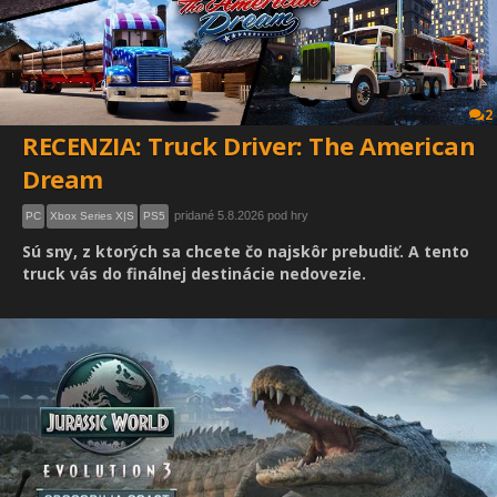
2
RECENZIA: Truck Driver: The American
Dream
pridané 5.8.2026 pod hry
PC
Xbox Series X|S
PS5
Sú sny, z ktorých sa chcete čo najskôr prebudiť. A tento
truck vás do finálnej destinácie nedovezie.