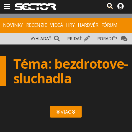
NOVINKY
RECENZIE
VIDEÁ
HRY
HARDVÉR
FÓRUM
VYHĽADAŤ
PRIDAŤ
PORADIŤ?
Téma: bezdrotove-
sluchadla
VIAC