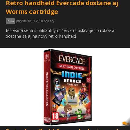
Retro handheld Evercade dostane aj
Worms cartridge
pridané 18.11.2020 pod hry
Retro
Milovaná séria s militantnými červami oslavuje 25 rokov a
dostane sa aj na nový retro handheld
1