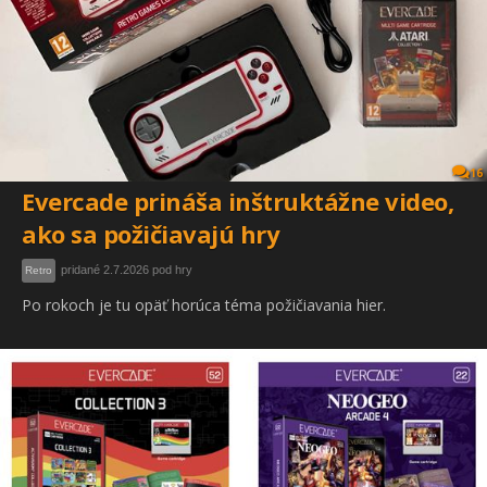
16
Evercade prináša inštruktážne video,
ako sa požičiavajú hry
pridané 2.7.2026 pod hry
Retro
Po rokoch je tu opäť horúca téma požičiavania hier.