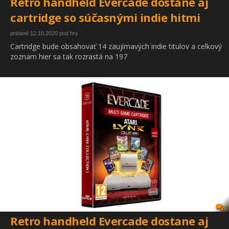
Retro handheld Evercade dostane aj
cartridge so súčasnými indie hitmi
pridané 12.10.2020 pod hry
Cartridge bude obsahovať 14 zaujímavých indie titulov a celkový
zoznam hier sa tak rozrastá na 197
2
Retro handheld Evercade dostane aj