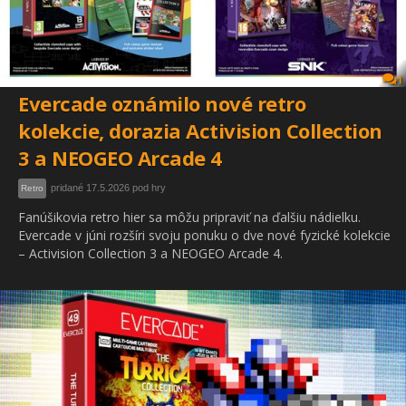
1
Evercade oznámilo nové retro
kolekcie, dorazia Activision Collection
3 a NEOGEO Arcade 4
pridané 17.5.2026 pod hry
Retro
Fanúšikovia retro hier sa môžu pripraviť na ďalšiu nádielku.
Evercade v júni rozšíri svoju ponuku o dve nové fyzické kolekcie
– Activision Collection 3 a NEOGEO Arcade 4.