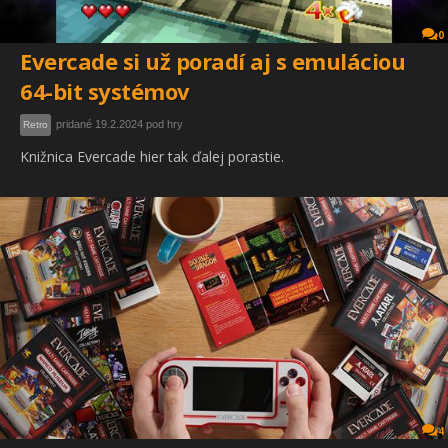
0
Evercade si už poradí aj s emuláciou
64-bit systémov
pridané 19.2.2024 pod hry
Retro
Knižnica Evercade hier tak ďalej porastie.
4