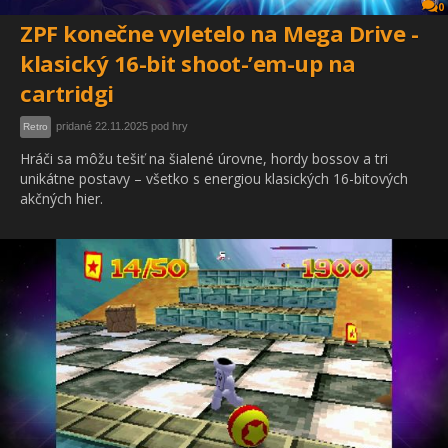
0
ZPF konečne vyletelo na Mega Drive -
klasický 16-bit shoot-’em-up na
cartridgi
pridané 22.11.2025 pod hry
Retro
Hráči sa môžu tešiť na šialené úrovne, hordy bossov a tri
unikátne postavy – všetko s energiou klasických 16-bitových
akčných hier.