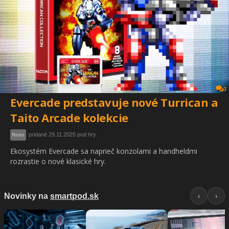
3
Evercade predstavuje nové Turrican a
Taito Arcade kolekcie
pridané 29.11.2025 pod hry
Retro
Ekosystém Evercade sa naprieč konzolami a handheldmi
rozrastie o nové klasické hry.