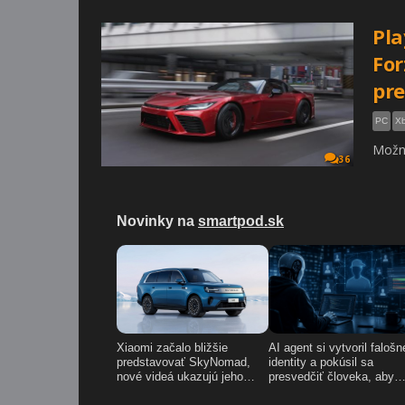
Pla
For
pre
PC
Xb
Možno
36