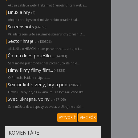
Ako sa zakladá web? Treba mať živnosť? Chcem web s...
|
Linux a hry
(4)
Ahojte chcel by som ci mi vie niekto poradiť čítal...
|
Screenshots
(66965)
Vkladajte sem vaše zaujímavé screenshoty z hier. O...
|
Sector hraje ...
(130326)
:diskoška o HRACH, ktore prave hravate, ale aj o t...
|
Čo ma dnes potešilo ...
(44383)
Sem mozte pisat co vas dnes potesio , co ste prije...
|
Filmy filmy filmy film...
(48835)
O filmoch. Hádam chápete....
|
Sextor kutik: zeny, hry a pod.
(28658)
Hravaju zeny hry? A ak ano, musia byt zarucene ska...
|
Svet, ukrajina, vojny ...
(57105)
Sem môžete dávať správy zo sveta, o Ukrajine a ďal...
VYTVORIŤ
VIAC FÓR
KOMENTÁRE