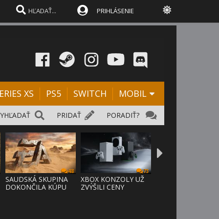
PRIHLÁSENIE
ERIES XS
PS5
SWITCH
MOBIL
VYHĽADAŤ
PRIDAŤ
PORADIŤ?
48
73
SAUDSKÁ SKUPINA
XBOX KONZOLY UŽ
DOKONČILA KÚPU
ZVÝŠILI CENY
EA ZA 55 MI