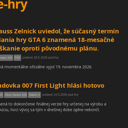
e-hry
auss Zelnick uviedol, že súčasný termín
dania hry GTA 6 znamená 18-mesačné
kanie oproti pôvodnému plánu.
pridané 18.5.2026 pod hry
eries X|S
PS5
á momentálne oficiálne vyjsť 19. novembra 2026.
dovka 007 First Light hlási hotovo
pridané 14.5.2026 pod hry
S5
Xbox Series X|S
Switch 2
ná to dokončenie finálnej verzie hry určenej na výrobu a
ibúciu, hoci vývoj sa tým v dnešnej dobe úplne nekončí.