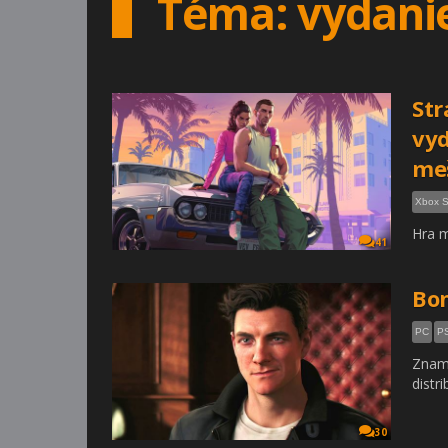
Téma: vydani
Str
vy
meš
Xbox S
Hra m
41
Bon
PC
P
Zname
distr
30