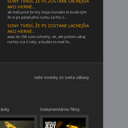
SONY TVRDÍ, ŽE PS ZOSTANE LACNEJŠIA
AKO HERNÉ...
ak máš pocit že hry stoja rovnako to bude tým
že si ps pýtali plnú sumu za hry s...
SONY TVRDÍ, ŽE PS ZOSTANE LACNEJŠIA
AKO HERNÉ...
wau do 35€ som ochotny, ok, ale potom cakaj
na hry cca 2 roky. a budes to mat fa...
vaše novinky zo sveta zábavy
rávky
Dokumentárne filmy