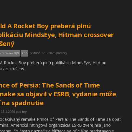
ld A Rocket Boy preberá plnú
likáciu MindsEye, Hitman crossover
ušený
pridané 17.3.2026 pod hry
ox Series X|S
PS5
 A Rocket Boy preberá plnú publikáciu MindsEye, Hitman
over zrušený
nce of Persia: The Sands of Time
ake sa objavil v ESRB, vydanie môže
 na spadnutie
 15.1.2026 pod hry
očakávaný remake Prince of Persia: The Sands of Time sa opäť
mína. Americká ratingová organizácia ESRB zverejnila jeho
tenie, čo často naznačuje blížiace sa oficiálne predstavenie