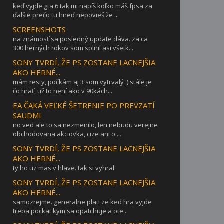
keď vyjde gta 6 tak mi napíš koľko máš fpsa za
ďalšie prečo tu hneď nepovieš že ...
SCREENSHOTS
na známosť sa posledný update dáva. za ca
300 herných rokov som splnil asi všetk...
SONY TVRDÍ, ŽE PS ZOSTANE LACNEJŠIA
AKO HERNÉ...
mám resty, počkám aj 3 som vytrvalý :) stále je
čo hrať, už to není ako v 90kách...
EA ČAKÁ VEĽKÉ ŠETRENIE PO PREVZATÍ
SAUDMI
no ved ale to sa nezmenilo, len nebudu verejne
obchodovana akciovka, cize ani o ...
SONY TVRDÍ, ŽE PS ZOSTANE LACNEJŠIA
AKO HERNÉ...
ty ho uz mas v hlave. tak si vyhral.
SONY TVRDÍ, ŽE PS ZOSTANE LACNEJŠIA
AKO HERNÉ...
samozrejme. generalne plati ze ked hra vyjde
treba pockat kym sa opatchuje a ote...