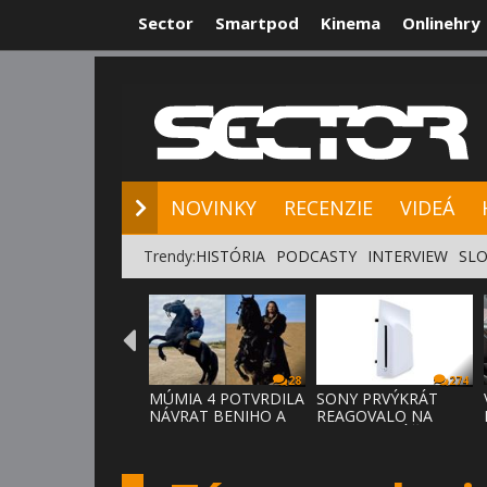
Sector
Smartpod
Kinema
Onlinehry
NOVINKY
RE
NOVINKY
RECENZIE
VIDEÁ
Trendy:
HISTÓRIA
PODCASTY
INTERVIEW
SLO
28
274
MÚMIA 4 POTVRDILA
SONY PRVÝKRÁT
NÁVRAT BENIHO A
REAGOVALO NA
ARDETHA
KRITIKU HRÁČOV,