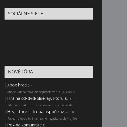
SOCIÁLNE SIETE
NOVÉ FÓRA
|
Xbox hraci
(4)
Ahojte, kde sa teraz pls najnovsie zdruzuju Xbox S...
|
Hra na cd/dvd/blueray, ktoru s...
(14)
Zdar vsetci. Aku hru si najviac cenite, ktoru mate...
|
Hry, ktoré si treba aspoň raz ...
(23)
Poslednú dobu tu čítam samé negatíva ovplyvňujúce ...
|
Pc - na komunitu
(11)