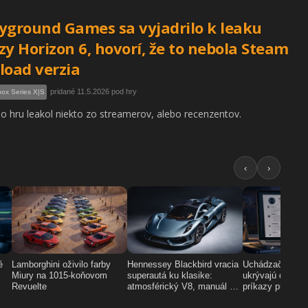
yground Games sa vyjadrilo k leaku
zy Horizon 6, hovorí, že to nebola Steam
load verzia
pridané 11.5.2026 pod hry
ox Series X|S
 hru leakol niekto zo streamerov, alebo recenzentov.