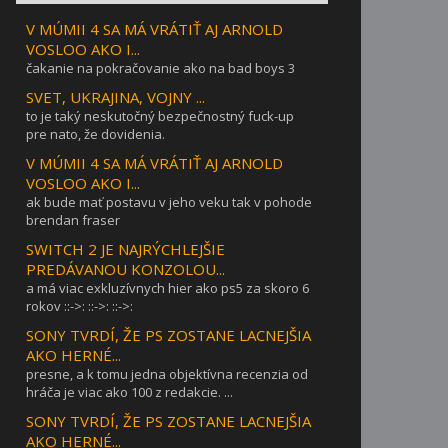
V MÚMII 4 SA MÁ VRÁTIŤ AJ ARNOLD
VOSLOO AKO I...
čakanie na pokračovanie ako na bad boys 3
SVET, UKRAJINA, VOJNY ...
to je taký neskutočný bezpečnostný fuck-up
pre nato, že dovidenia.
V MÚMII 4 SA MÁ VRÁTIŤ AJ ARNOLD
VOSLOO AKO I...
ak bude mať postavu v jeho veku tak v pohode
brendan fraser
SWITCH 2 JE NAJRÝCHLEJŠIE
PREDÁVANOU KONZOLOU...
a má viac exkluzívnych hier ako ps5 za skoro 6
rokov ::->: ::->: ::->:
SONY TVRDÍ, ŽE PS ZOSTANE LACNEJŠIA
AKO HERNÉ...
presne, a k tomu jedna objektívna recenzia od
hráča je viac ako 100 z redakcie. ...
SONY TVRDÍ, ŽE PS ZOSTANE LACNEJŠIA
AKO HERNÉ...