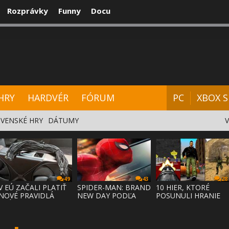
Rozprávky
Funny
Docu
CENZIE
VIDEÁ
HARDVÉR
FÓRUM
HRY
HARDVÉR
FÓRUM
PC
XBOX S
VENSKÉ HRY
DÁTUMY
49
43
28
V EÚ ZAČALI PLATIŤ
SPIDER-MAN: BRAND
10 HIER, KTORÉ
NOVÉ PRAVIDLÁ
NEW DAY PODĽA
POSUNULI HRANIE
PRÁVA NA
ODHADOV OT
VPRED