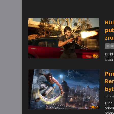
Bui
pub
zr
PC
Xb
Build
5
cross
Pri
Rem
byť
pridané
Dlho 
pripo
35
hodno