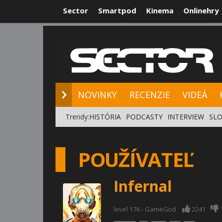
Sector
Smartpod
Kinema
Onlinehry
NOVINKY
RE
NOVINKY
RECENZIE
VIDEÁ
Trendy:
HISTÓRIA
PODCASTY
INTERVIEW
SLO
POUŽÍVATEĽ
Infernal
level 176 - GameGod
2241