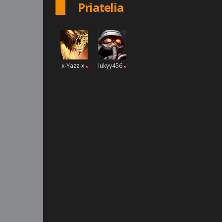
Priatelia
x-Yazz-x
lukyy456