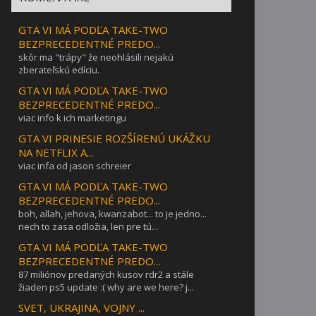
GTA VI MÁ PODĽA TAKE-TWO
BEZPRECEDENTNÉ PREDO...
skôr ma "trápy" že neohlásili nejakú
zberateľskú edíciu.
GTA VI MÁ PODĽA TAKE-TWO
BEZPRECEDENTNÉ PREDO...
viac info k ich marketingu
GTA VI PRINESIE ROZŠÍRENÚ UKÁŽKU
NA NETFLIX A...
viac infa od jason schreier
GTA VI MÁ PODĽA TAKE-TWO
BEZPRECEDENTNÉ PREDO...
boh, allah, jehova, kwanzabot... to je jedno...
nech to zasa odložia, len pre tú...
GTA VI MÁ PODĽA TAKE-TWO
BEZPRECEDENTNÉ PREDO...
87 miliónov predaných kusov rdr2 a stále
žiaden ps5 update :( why are we here? j...
SVET, UKRAJINA, VOJNY ...