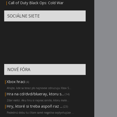
|
Call of Duty Black Ops: Cold War
SOCIÁLNE SIETE
NOVÉ FÓRA
|
Xbox hraci
(4)
Ahojte, kde sa teraz pls najnovsie zdruzuju Xbox S...
|
Hra na cd/dvd/blueray, ktoru s...
(14)
Zdar vsetci. Aku hru si najviac cenite, ktoru mate...
|
Hry, ktoré si treba aspoň raz ...
(23)
Poslednú dobu tu čítam samé negatíva ovplyvňujúce ...