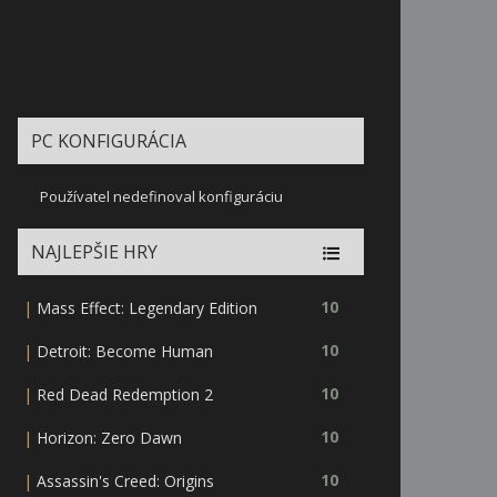
PC KONFIGURÁCIA
Používatel nedefinoval konfiguráciu
NAJLEPŠIE HRY
|
10
Mass Effect: Legendary Edition
|
10
Detroit: Become Human
|
10
Red Dead Redemption 2
|
10
Horizon: Zero Dawn
|
10
Assassin's Creed: Origins