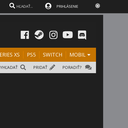
PRIHLÁSENIE
ERIES XS
PS5
SWITCH
MOBIL
VYHĽADAŤ
PRIDAŤ
PORADIŤ?