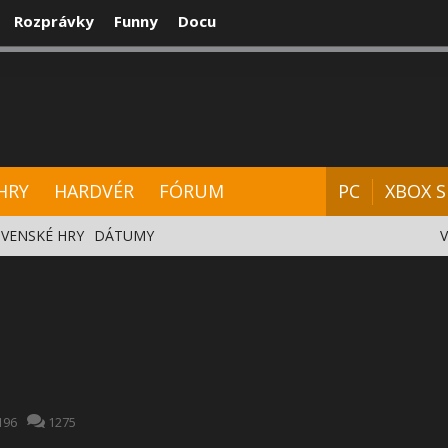
Rozprávky
Funny
Docu
CENZIE
VIDEÁ
HARDVÉR
FÓRUM
HRY
HARDVÉR
FÓRUM
PC
XBOX S
VENSKÉ HRY
DÁTUMY
196
1275