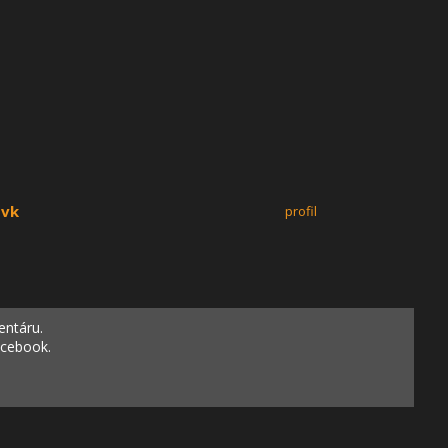
Svk
profil
entáru.
acebook.