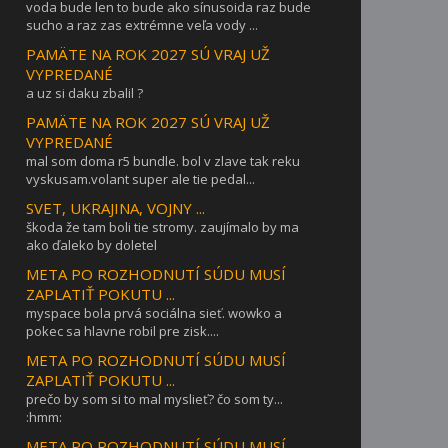
voda bude len to bude ako sínusoida raz bude
sucho a raz zas extrémne veľa vody ...
PAMÄTE NA ROK 2027 SÚ VRAJ UŽ
VYPREDANÉ
a uz si daku zbalil ?
PAMÄTE NA ROK 2027 SÚ VRAJ UŽ
VYPREDANÉ
mal som doma r5 bundle. bol v zlave tak reku
vyskusam.volant super ale tie pedal...
SVET, UKRAJINA, VOJNY ...
škoda že tam boli tie stromy. zaujímalo by ma
ako ďaleko by doletel
META PO ROZHODNUTÍ SÚDU MUSÍ
ZAPLATIŤ POKUTU ...
myspace bola prvá sociálna sieť. wowko a
pokec sa hlavne robil pre zisk....
META PO ROZHODNUTÍ SÚDU MUSÍ
ZAPLATIŤ POKUTU ...
prečo by som si to mal myslieť? čo som ty...
:hmm:
META PO ROZHODNUTÍ SÚDU MUSÍ