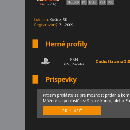
Xbox360
PC
Mobil
PS4
PS5
(mimo 1 h.)
Lokalita:
Košice,
SK
Registrovaný:
7.1.2009
Herné profily
PSN
CadisEtramaDi
(PS3,PS4,Vita)
Príspevky
Prosím prihláste sa pre možnosť pridania kom
Môžete sa prihlásiť cez Sector konto, alebo F
PRIHLÁSIŤ