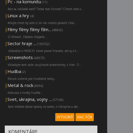
|
Pc - na komunitu
(11)
Ako sa zakladá web? Treba mať živnosť? Chcem web s...
|
Linux a hry
(4)
Ahojte chcel by som ci mi vie niekto poradiť čítal...
|
Filmy filmy filmy film...
(48863)
O filmoch. Hádam chápete....
|
Sector hraje ...
(130352)
:diskoška o HRACH, ktore prave hravate, ale aj o t...
|
Screenshots
(66973)
Vkladajte sem vaše zaujímavé screenshoty z hier. O...
|
Hudba
(2)
Fórum určené pre hudobné témy...
|
Metal & rock
(8096)
diskusia o tvrdej hudbe...
|
Svet, ukrajina, vojny ...
(57146)
Sem môžete dávať správy zo sveta, o Ukrajine a ďal...
VYTVORIŤ
VIAC FÓR
KOMENTÁRE