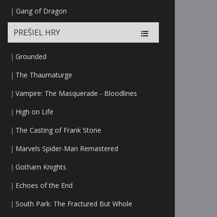
|
Gang of Dragon
PREŠIEL HRY
|
Grounded
|
The Thaumaturge
|
Vampire: The Masquerade - Bloodlines
|
High on Life
|
The Casting of Frank Stone
|
Marvels Spider-Man Remastered
|
Gotham Knights
|
Echoes of the End
|
South Park: The Fractured But Whole