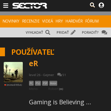
NOVINKY
RECENZIE
VIDEÁ
HRY
HARDVÉR
FÓRUM
VYHĽADAŤ
PRIDAŤ
PORADIŤ?
POUŽÍVATEĽ
eR
level 26 - Gejmer
51
PC
PS2
PSP
Mobil
(mimo 6105 d.)
Meno:
Robert
(m)
Gaming is Believing ...