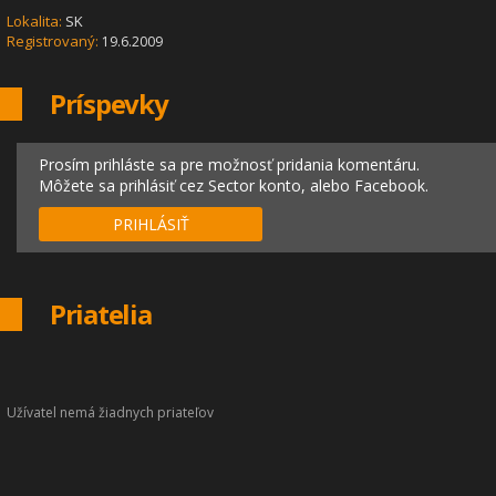
Lokalita:
SK
Registrovaný:
19.6.2009
Príspevky
Prosím prihláste sa pre možnosť pridania komentáru.
Môžete sa prihlásiť cez Sector konto, alebo Facebook.
PRIHLÁSIŤ
Priatelia
Užívatel nemá žiadnych priateľov