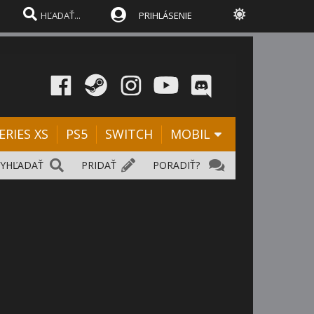
PRIHLÁSENIE
ERIES XS
PS5
SWITCH
MOBIL
VYHĽADAŤ
PRIDAŤ
PORADIŤ?