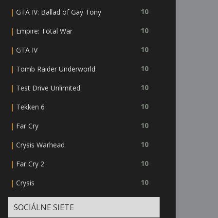
|
10
GTA IV: Ballad of Gay Tony
|
10
Empire: Total War
|
10
GTA IV
|
10
Tomb Raider Underworld
|
10
Test Drive Unlimited
|
10
Tekken 6
|
10
Far Cry
|
10
Crysis Warhead
|
10
Far Cry 2
|
10
Crysis
SOCIÁLNE SIETE