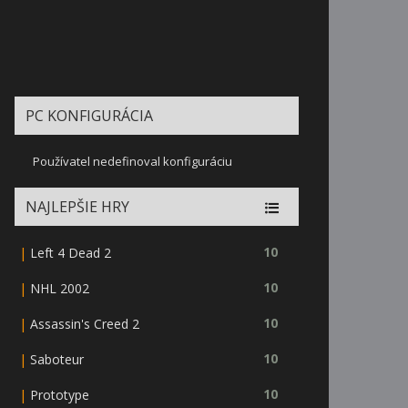
PC KONFIGURÁCIA
Používatel nedefinoval konfiguráciu
NAJLEPŠIE HRY
|
10
Left 4 Dead 2
|
10
NHL 2002
|
10
Assassin's Creed 2
|
10
Saboteur
|
10
Prototype