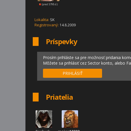
(pred 5798 d.)
Lokalita:
SK
Registrovaný:
14.8.2009
Príspevky
Prosím prihláste sa pre možnosť pridania kom
Môžete sa prihlásiť cez Sector konto, alebo F
PRIHLÁSIŤ
Priatelia