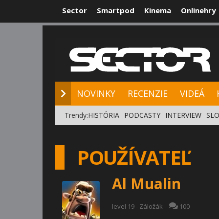
Sector
Smartpod
Kinema
Onlinehry
NOVINKY
RE
NOVINKY
RECENZIE
VIDEÁ
Trendy:
HISTÓRIA
PODCASTY
INTERVIEW
SLO
POUŽÍVATEĽ
Al Mualin
level 19 - Záložák
100