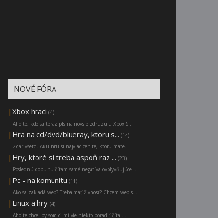
NOVÉ FÓRA
|
Xbox hraci
(4)
Ahojte, kde sa teraz pls najnovsie zdruzuju Xbox S...
|
Hra na cd/dvd/blueray, ktoru s...
(14)
Zdar vsetci. Aku hru si najviac cenite, ktoru mate...
|
Hry, ktoré si treba aspoň raz ...
(23)
Poslednú dobu tu čítam samé negatíva ovplyvňujúce ...
|
Pc - na komunitu
(11)
Ako sa zakladá web? Treba mať živnosť? Chcem web s...
|
Linux a hry
(4)
Ahojte chcel by som ci mi vie niekto poradiť čítal...