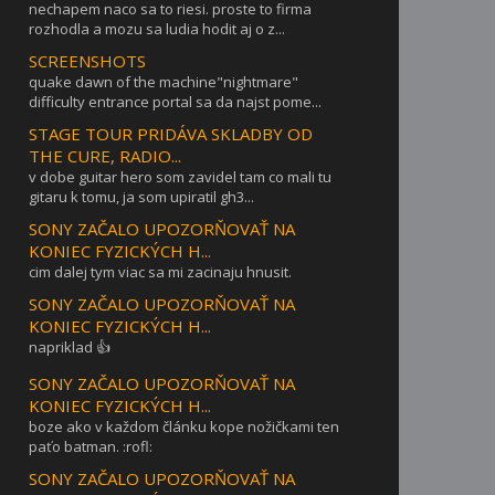
nechapem naco sa to riesi. proste to firma
rozhodla a mozu sa ludia hodit aj o z...
SCREENSHOTS
quake dawn of the machine"nightmare"
difficulty entrance portal sa da najst pome...
STAGE TOUR PRIDÁVA SKLADBY OD
THE CURE, RADIO...
v dobe guitar hero som zavidel tam co mali tu
gitaru k tomu, ja som upiratil gh3...
SONY ZAČALO UPOZORŇOVAŤ NA
KONIEC FYZICKÝCH H...
cim dalej tym viac sa mi zacinaju hnusit.
SONY ZAČALO UPOZORŇOVAŤ NA
KONIEC FYZICKÝCH H...
napriklad 👍
SONY ZAČALO UPOZORŇOVAŤ NA
KONIEC FYZICKÝCH H...
boze ako v každom článku kope nožičkami ten
paťo batman. :rofl:
SONY ZAČALO UPOZORŇOVAŤ NA