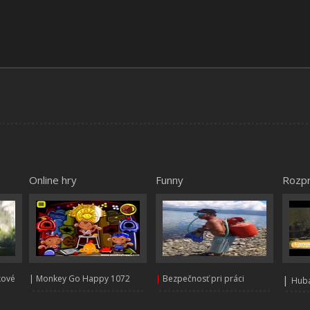
Online hry
Funny
Rozp
kové
|
Monkey Go Happy 1072
|
Bezpečnosť pri práci
|
Huba