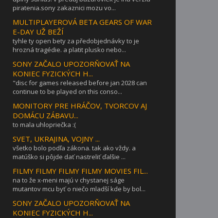
piratenia.sony zakaznici mozu vo...
MULTIPLAYEROVÁ BETA GEARS OF WAR
E-DAY UŽ BEŽÍ
tyhle ty open bety za předobjednávky to je
hrozná tragédie. a platit plusko nebo...
SONY ZAČALO UPOZORŇOVAŤ NA
KONIEC FYZICKÝCH H...
"disc for games released before jan 2028 can
continue to be played on this conso...
MONITORY PRE HRÁČOV, TVORCOV AJ
DOMÁCU ZÁBAVU...
to mala uhlopriečka :(
SVET, UKRAJINA, VOJNY ...
všetko bolo podľa zákona. tak ako vždy. a
matúško si pôjde dať nastreliť ďalšie ...
FILMY FILMY FILMY FILMY MOVIES FIL...
na to že x-meni majú v chystanej ságe
mutantov mcu byť o niečo mladší kde by bol...
SONY ZAČALO UPOZORŇOVAŤ NA
KONIEC FYZICKÝCH H...