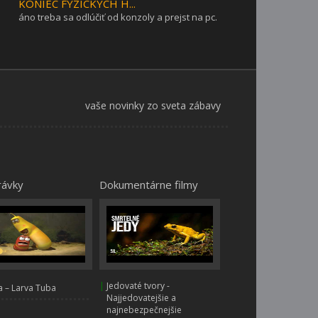
KONIEC FYZICKÝCH H...
áno treba sa odlúčiť od konzoly a prejst na pc.
vaše novinky zo sveta zábavy
rávky
Dokumentárne filmy
|
Jedovaté tvory -
 – Larva Tuba
Najjedovatejšie a
najnebezpečnejšie