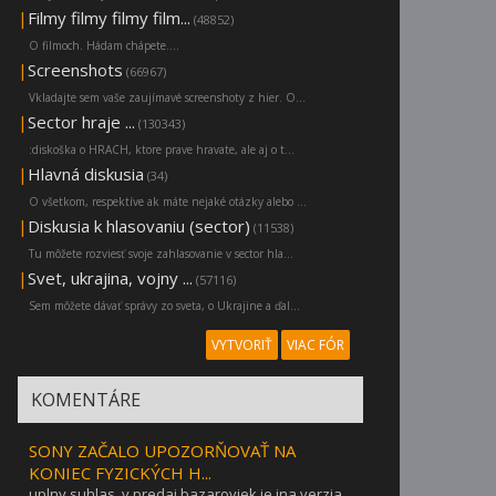
|
Filmy filmy filmy film...
(48852)
O filmoch. Hádam chápete....
|
Screenshots
(66967)
Vkladajte sem vaše zaujímavé screenshoty z hier. O...
|
Sector hraje ...
(130343)
:diskoška o HRACH, ktore prave hravate, ale aj o t...
|
Hlavná diskusia
(34)
O všetkom, respektíve ak máte nejaké otázky alebo ...
|
Diskusia k hlasovaniu (sector)
(11538)
Tu môžete rozviesť svoje zahlasovanie v sector hla...
|
Svet, ukrajina, vojny ...
(57116)
Sem môžete dávať správy zo sveta, o Ukrajine a ďal...
VYTVORIŤ
VIAC FÓR
KOMENTÁRE
SONY ZAČALO UPOZORŇOVAŤ NA
KONIEC FYZICKÝCH H...
uplny suhlas. v predaj bazaroviek je ina verzia