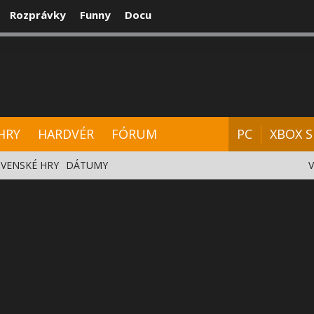
Rozprávky
Funny
Docu
CENZIE
VIDEÁ
HARDVÉR
FÓRUM
HRY
HARDVÉR
FÓRUM
PC
XBOX S
VENSKÉ HRY
DÁTUMY