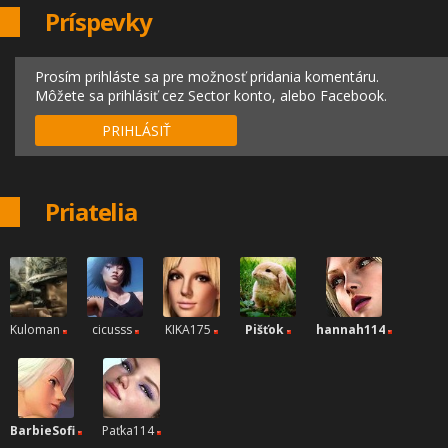
Príspevky
Prosím prihláste sa pre možnosť pridania komentáru.
Môžete sa prihlásiť cez Sector konto, alebo Facebook.
PRIHLÁSIŤ
Priatelia
Kuloman
cicusss
KIKA175
Pišťok
hannah114
BarbieSofi
Paťka114