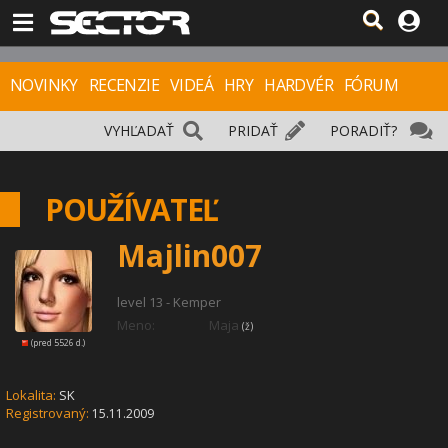
NOVINKY
RECENZIE
VIDEÁ
HRY
HARDVÉR
FÓRUM
VYHĽADAŤ
PRIDAŤ
PORADIŤ?
POUŽÍVATEĽ
Majlin007
level 13 - Kemper
Meno:
Maja
(ž)
(pred 5526 d.)
Lokalita:
SK
Registrovaný:
15.11.2009