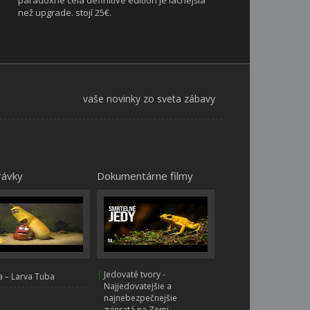
paradoxne celá definitive edition je lacnejšia
než upgrade. stojí 25€.
vaše novinky zo sveta zábavy
rávky
Dokumentárne filmy
|
Jedovaté tvory -
 – Larva Tuba
Najjedovatejšie a
najnebezpečnejšie
zvieratá na Zemi