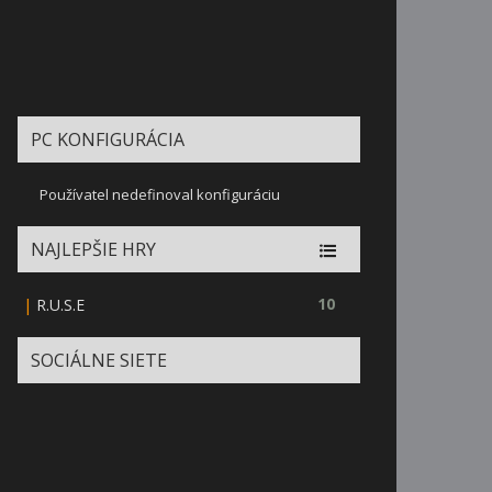
PC KONFIGURÁCIA
Používatel nedefinoval konfiguráciu
NAJLEPŠIE HRY
|
10
R.U.S.E
SOCIÁLNE SIETE