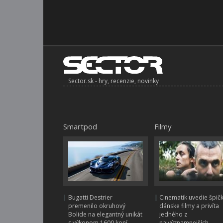
Sector.sk - hry, recenzie, novinky
Smartpod
Filmy
|
Bugatti Destrier
|
Cinematik uvedie špič
premenilo okruhový
dánske filmy a privíta
Bolide na elegantný unikát
jedného z
s výkonom 1600 koní
najvýznamnejších