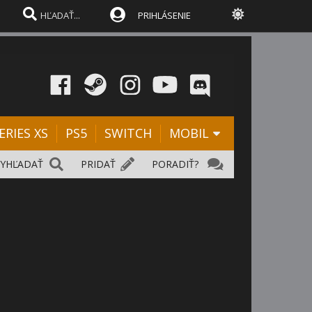
PRIHLÁSENIE
ERIES XS
PS5
SWITCH
MOBIL
VYHĽADAŤ
PRIDAŤ
PORADIŤ?