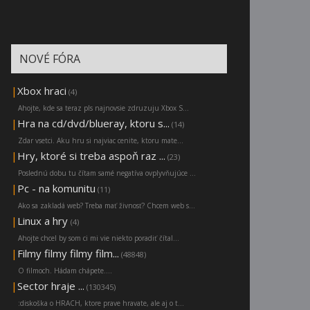
NOVÉ FÓRA
|
Xbox hraci
(4)
Ahojte, kde sa teraz pls najnovsie zdruzuju Xbox S...
|
Hra na cd/dvd/blueray, ktoru s...
(14)
Zdar vsetci. Aku hru si najviac cenite, ktoru mate...
|
Hry, ktoré si treba aspoň raz ...
(23)
Poslednú dobu tu čítam samé negatíva ovplyvňujúce ...
|
Pc - na komunitu
(11)
Ako sa zakladá web? Treba mať živnosť? Chcem web s...
|
Linux a hry
(4)
Ahojte chcel by som ci mi vie niekto poradiť čítal...
|
Filmy filmy filmy film...
(48848)
O filmoch. Hádam chápete....
|
Sector hraje ...
(130345)
:diskoška o HRACH, ktore prave hravate, ale aj o t...