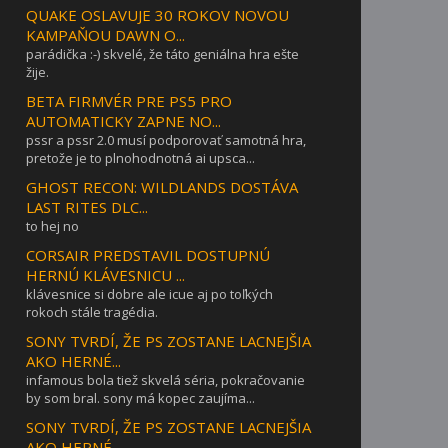
QUAKE OSLAVUJE 30 ROKOV NOVOU
KAMPAŇOU DAWN O...
parádička :-) skvelé, že táto geniálna hra ešte
žije.
BETA FIRMVÉR PRE PS5 PRO
AUTOMATICKY ZAPNE NO...
pssr a pssr 2.0 musí podporovať samotná hra,
pretože je to plnohodnotná ai upsca...
GHOST RECON: WILDLANDS DOSTÁVA
LAST RITES DLC...
to hej no
CORSAIR PREDSTAVIL DOSTUPNÚ
HERNÚ KLÁVESNICU ...
klávesnice si dobre ale icue aj po toľkých
rokoch stále tragédia.
SONY TVRDÍ, ŽE PS ZOSTANE LACNEJŠIA
AKO HERNÉ...
infamous bola tiež skvelá séria, pokračovanie
by som bral. sony má kopec zaujíma...
SONY TVRDÍ, ŽE PS ZOSTANE LACNEJŠIA
AKO HERNÉ...