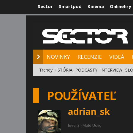
Sector
Smartpod
Kinema
Onlinehry
NOVINKY
RE
NOVINKY
RECENZIE
VIDEÁ
Trendy:
HISTÓRIA
PODCASTY
INTERVIEW
SLO
POUŽÍVATEĽ
adrian_sk
level 3 - Malé Ucho