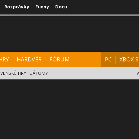
Rozprávky
Funny
Docu
CENZIE
VIDEÁ
HARDVÉR
FÓRUM
HRY
HARDVÉR
FÓRUM
PC
XBOX S
VENSKÉ HRY
DÁTUMY