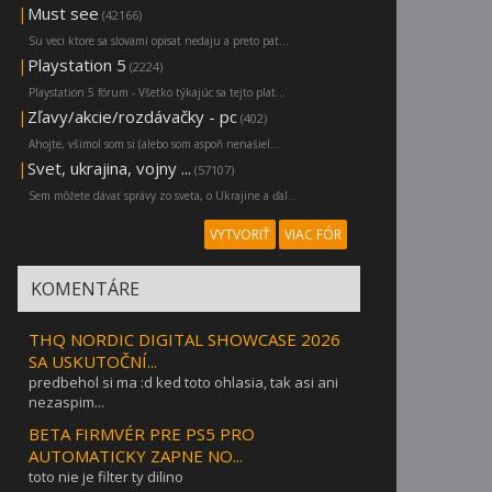
|
Must see
(42166)
Su veci ktore sa slovami opisat nedaju a preto pat...
|
Playstation 5
(2224)
Playstation 5 fórum - Všetko týkajúc sa tejto plat...
|
Zľavy/akcie/rozdávačky - pc
(402)
Ahojte, všimol som si (alebo som aspoň nenašiel...
|
Svet, ukrajina, vojny ...
(57107)
Sem môžete dávať správy zo sveta, o Ukrajine a ďal...
VYTVORIŤ
VIAC FÓR
KOMENTÁRE
THQ NORDIC DIGITAL SHOWCASE 2026
SA USKUTOČNÍ...
predbehol si ma :d ked toto ohlasia, tak asi ani
nezaspim...
BETA FIRMVÉR PRE PS5 PRO
AUTOMATICKY ZAPNE NO...
toto nie je filter ty dilino