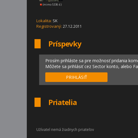
(mimo 5336 d.)
Lokalita:
SK
Registrovaný:
27.12.2011
Príspevky
Prosím prihláste sa pre možnosť pridania kom
Môžete sa prihlásiť cez Sector konto, alebo F
PRIHLÁSIŤ
Priatelia
Užívatel nemá žiadnych priateľov