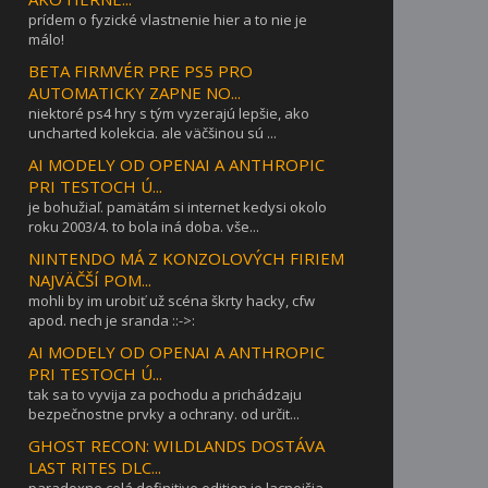
prídem o fyzické vlastnenie hier a to nie je
málo!
BETA FIRMVÉR PRE PS5 PRO
AUTOMATICKY ZAPNE NO...
niektoré ps4 hry s tým vyzerajú lepšie, ako
uncharted kolekcia. ale väčšinou sú ...
AI MODELY OD OPENAI A ANTHROPIC
PRI TESTOCH Ú...
je bohužiaľ. pamätám si internet kedysi okolo
roku 2003/4. to bola iná doba. vše...
NINTENDO MÁ Z KONZOLOVÝCH FIRIEM
NAJVÄČŠÍ POM...
mohli by im urobiť už scéna škrty hacky, cfw
apod. nech je sranda ::->:
AI MODELY OD OPENAI A ANTHROPIC
PRI TESTOCH Ú...
tak sa to vyvija za pochodu a prichádzaju
bezpečnostne prvky a ochrany. od určit...
GHOST RECON: WILDLANDS DOSTÁVA
LAST RITES DLC...