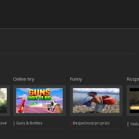
Online hry
Funny
Rozp
kové
|
Guns & Bottles
|
Bezpečnosť pri práci
|
Huba