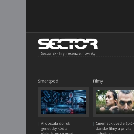
Sector.sk - hry, recenzie, novinky
Smartpod
Filmy
|
AI dostala do rúk
|
Cinematik uvedie špič
genetický kód a
dánske filmy a privíta
výsledkom sú nové
jedného z