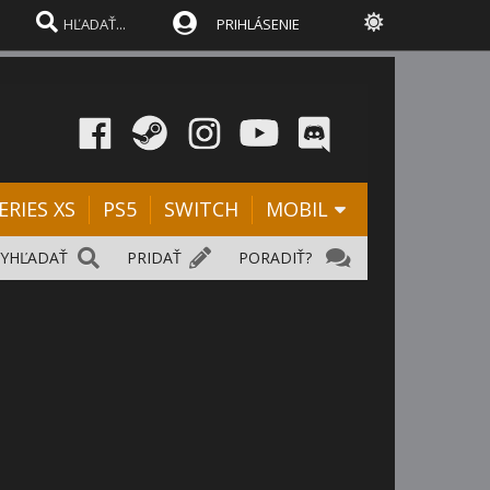
PRIHLÁSENIE
ERIES XS
PS5
SWITCH
MOBIL
VYHĽADAŤ
PRIDAŤ
PORADIŤ?