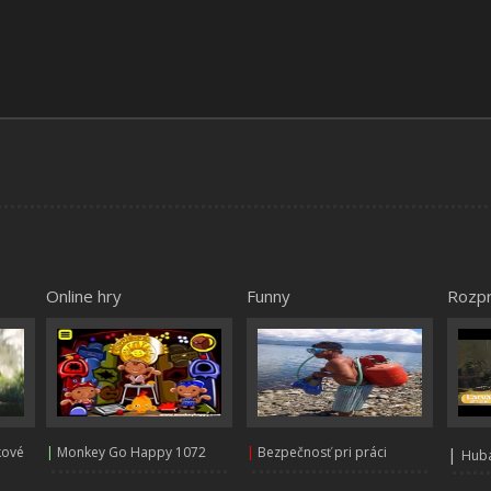
Online hry
Funny
Rozp
kové
|
Monkey Go Happy 1072
|
Bezpečnosť pri práci
|
Huba