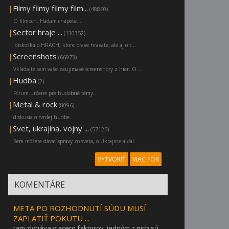
|
Filmy filmy filmy film...
(48860)
O filmoch. Hádam chápete....
|
Sector hraje ...
(130352)
:diskoška o HRACH, ktore prave hravate, ale aj o t...
|
Screenshots
(66973)
Vkladajte sem vaše zaujímavé screenshoty z hier. O...
|
Hudba
(2)
Fórum určené pre hudobné témy...
|
Metal & rock
(8096)
diskusia o tvrdej hudbe...
|
Svet, ukrajina, vojny ...
(57125)
Sem môžete dávať správy zo sveta, o Ukrajine a ďal...
VYTVORIŤ
VIAC FÓR
KOMENTÁRE
META PO ROZHODNUTÍ SÚDU MUSÍ
ZAPLATIŤ POKUTU ...
tam zlyháva viacero faktorov. jedným z nich sú