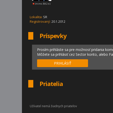
(mimo 3662 d.)
Lokalita:
SR
Registrovaný:
20.1.2012
Príspevky
Prosím prihláste sa pre možnosť pridania kom
Môžete sa prihlásiť cez Sector konto, alebo F
PRIHLÁSIŤ
Priatelia
Užívatel nemá žiadnych priateľov