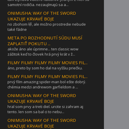
samotní rodičia. nezaujímajú sa a...
ONIMUSHA: WAY OF THE SWORD
UKAZUJE KRVAVÉ BOJE
no zbohom 🤣, ale možno prostredie nebude
také fádne
META PO ROZHODNUTÍ SÚDU MUSÍ
ZAPLATIŤ POKUTU ...
akože áno ale úprimne... ten classic wow
zážitok keď to človek hrá prvý krát v ž...
FILMY FILMY FILMY FILMY MOVIES FIL...
áno, preto by som ho dal na vyššiu priečku.
FILMY FILMY FILMY FILMY MOVIES FIL...
prvý film amazing spider-man bol ešte dobrý.
chémia medzi andrewom garfieldom a ...
ONIMUSHA: WAY OF THE SWORD
UKAZUJE KRVAVÉ BOJE
hral som prvy a treti diel. urcite si zahram aj
tento. len som sa bal ci to nebu...
ONIMUSHA: WAY OF THE SWORD
UKAZUJE KRVAVÉ BOJE