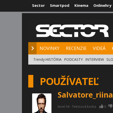
Sector
Smartpod
Kinema
Onlinehry
NOVINKY
RE
NOVINKY
RECENZIE
VIDEÁ
Trendy:
HISTÓRIA
PODCASTY
INTERVIEW
SLO
POUŽÍVATEĽ
Salvatore_riina
level 34 - Tetrisová kocka
0