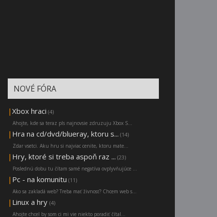
NOVÉ FÓRA
|
Xbox hraci
(4)
Ahojte, kde sa teraz pls najnovsie zdruzuju Xbox S...
|
Hra na cd/dvd/blueray, ktoru s...
(14)
Zdar vsetci. Aku hru si najviac cenite, ktoru mate...
|
Hry, ktoré si treba aspoň raz ...
(23)
Poslednú dobu tu čítam samé negatíva ovplyvňujúce ...
|
Pc - na komunitu
(11)
Ako sa zakladá web? Treba mať živnosť? Chcem web s...
|
Linux a hry
(4)
Ahojte chcel by som ci mi vie niekto poradiť čítal...