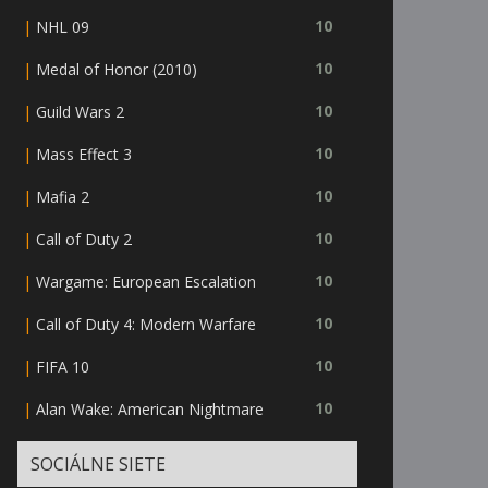
|
10
NHL 09
|
10
Medal of Honor (2010)
|
10
Guild Wars 2
|
10
Mass Effect 3
|
10
Mafia 2
|
10
Call of Duty 2
|
10
Wargame: European Escalation
|
10
Call of Duty 4: Modern Warfare
|
10
FIFA 10
|
10
Alan Wake: American Nightmare
SOCIÁLNE SIETE