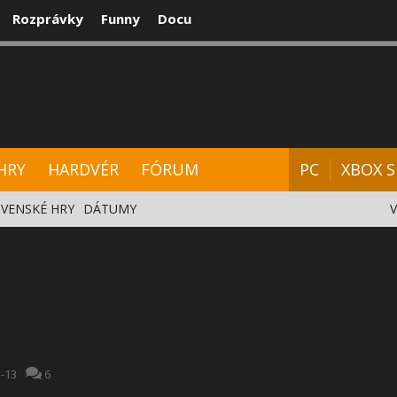
Rozprávky
Funny
Docu
CENZIE
VIDEÁ
HARDVÉR
FÓRUM
HRY
HARDVÉR
FÓRUM
PC
XBOX S
VENSKÉ HRY
DÁTUMY
-13
6