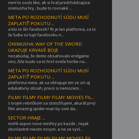
není to souls like, ak si hral predchádzajúce
onimusha hry , bude to rovnaké ...
META PO ROZHODNUTÍ SÚDU MUSÍ
ZAPLATIŤ POKUTU ...
a kto to šíri facebook? fb je len platforma, za to
že ľudia sú tupí facebooku n...
ONIMUSHA: WAY OF THE SWORD
UKAZUJE KRVAVÉ BOJE
nezabúdaj, že demo obsahovalo endgame
veci, čiže bude sa to hrsť oveľa horšie na...
META PO ROZHODNUTÍ SÚDU MUSÍ
ZAPLATIŤ POKUTU ...
platforma meta. ak sa obhajuje tim ze siri aj
edukativny obsah, preco si nemozem...
FILMY FILMY FILMY FILMY MOVIES FIL...
s tvojim rebríčkom sa stotožňujem, akurát prvý
film amazing spider-man by som da...
SECTOR HRAJE ...
mohli aspon nove minihry po kazde , nejak
obzvlastnit niecim novym. a ne ze vysl...
FILMY FILMY FILMY FILMY MOVIES FIL...