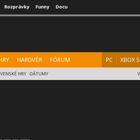
Rozprávky
Funny
Docu
CENZIE
VIDEÁ
HARDVÉR
FÓRUM
HRY
HARDVÉR
FÓRUM
PC
XBOX S
VENSKÉ HRY
DÁTUMY