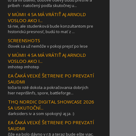
to sa mi uľavilo; dobové odevy budú presné a
príbeh - natočený podľa skutočnej u...
V MÚMII 4 SA MÁ VRÁTIŤ AJ ARNOLD
VOSLOO AKO I...
tá nie, ale studenková bude konzultantom pre
historickú presnosť, budú to mať z ...
SCREENSHOTS
človek sa už nemôže v pokoji prejsť po lese
V MÚMII 4 SA MÁ VRÁTIŤ AJ ARNOLD
VOSLOO AKO I...
imhotep imhotep
EA ČAKÁ VEĽKÉ ŠETRENIE PO PREVZATÍ
SAUDMI
točia to isté dokola a pokračovania dobrých
hier neprišlinfs, spore, battleforge...
THQ NORDIC DIGITAL SHOWCASE 2026
SA USKUTOČNÍ...
darksiders iv a som spokojný aj ja. :)
EA ČAKÁ VEĽKÉ ŠETRENIE PO PREVZATÍ
SAUDMI
čiže ea bolo dávno v r.ti a teraz bude ešte viac.