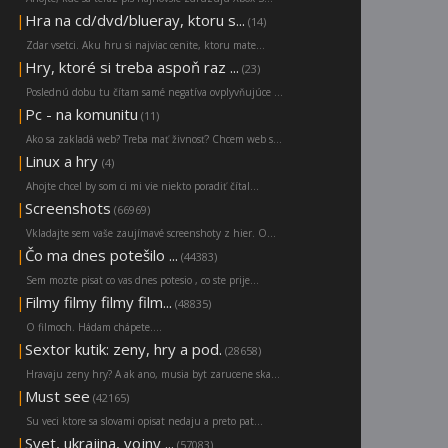
|
Hra na cd/dvd/blueray, ktoru s...
(14)
Zdar vsetci. Aku hru si najviac cenite, ktoru mate...
|
Hry, ktoré si treba aspoň raz ...
(23)
Poslednú dobu tu čítam samé negatíva ovplyvňujúce ...
|
Pc - na komunitu
(11)
Ako sa zakladá web? Treba mať živnosť? Chcem web s...
|
Linux a hry
(4)
Ahojte chcel by som ci mi vie niekto poradiť čítal...
|
Screenshots
(66969)
Vkladajte sem vaše zaujímavé screenshoty z hier. O...
|
Čo ma dnes potešilo ...
(44383)
Sem mozte pisat co vas dnes potesio , co ste prije...
|
Filmy filmy filmy film...
(48835)
O filmoch. Hádam chápete....
|
Sextor kutik: zeny, hry a pod.
(28658)
Hravaju zeny hry? A ak ano, musia byt zarucene ska...
|
Must see
(42165)
Su veci ktore sa slovami opisat nedaju a preto pat...
|
Svet, ukrajina, vojny ...
(57083)