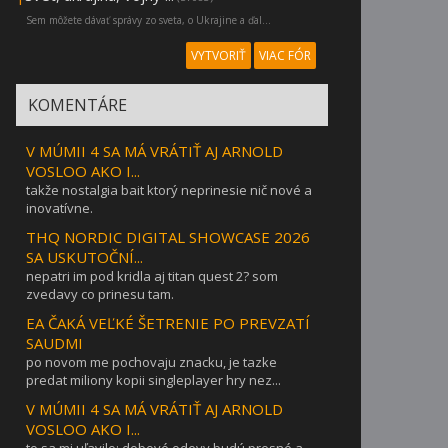
Sem môžete dávať správy zo sveta, o Ukrajine a ďal...
VYTVORIŤ
VIAC FÓR
KOMENTÁRE
V MÚMII 4 SA MÁ VRÁTIŤ AJ ARNOLD
VOSLOO AKO I...
takže nostalgia bait ktorý neprinesie nič nové a
inovatívne.
THQ NORDIC DIGITAL SHOWCASE 2026
SA USKUTOČNÍ...
nepatri im pod kridla aj titan quest 2? som
zvedavy co prinesu tam.
EA ČAKÁ VEĽKÉ ŠETRENIE PO PREVZATÍ
SAUDMI
po novom me pochovaju znacku, je tazke
predat miliony kopii singleplayer hry nez...
V MÚMII 4 SA MÁ VRÁTIŤ AJ ARNOLD
VOSLOO AKO I...