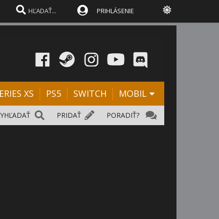
PRIHLÁSENIE
ERIES XS
PS5
SWITCH
MOBIL
VYHĽADAŤ
PRIDAŤ
PORADIŤ?