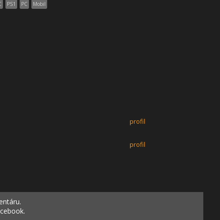
C
PS1
PC
Mobil
profil
profil
entáru.
acebook.