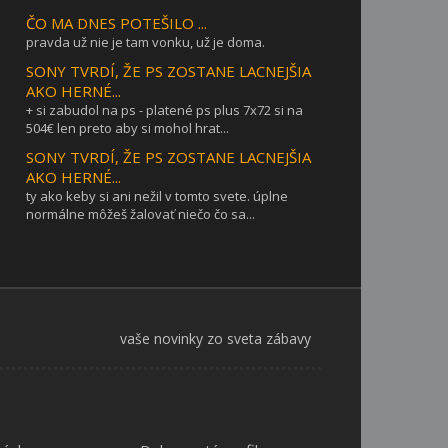
ČO MA DNES POTEŠILO ...
pravda už nie je tam vonku, už je doma.
SONY TVRDÍ, ŽE PS ZOSTANE LACNEJŠIA
AKO HERNÉ...
+ si zabudol na ps - platené ps plus 7x72 si na
504€ len preto aby si mohol hrat...
SONY TVRDÍ, ŽE PS ZOSTANE LACNEJŠIA
AKO HERNÉ...
ty ako keby si ani nežil v tomto svete. úplne
normálne môžeš žalovať niečo čo sa...
vaše novinky zo sveta zábavy