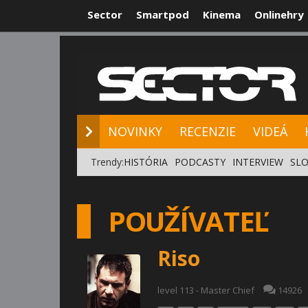
Sector
Smartpod
Kinema
Onlinehry
NOVINKY
RE
NOVINKY
RECENZIE
VIDEÁ
Trendy:
HISTÓRIA
PODCASTY
INTERVIEW
SLO
POUŽÍVATEĽ
Riso
level 113 - Master Chief
14926