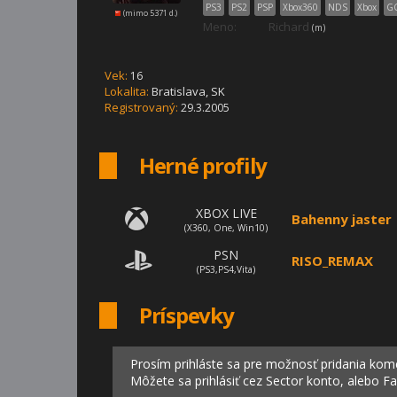
PS3
PS2
PSP
Xbox360
NDS
Xbox
G
(mimo 5371 d.)
Meno:
Richard
(m)
Vek:
16
Lokalita:
Bratislava,
SK
Registrovaný:
29.3.2005
Herné profily
XBOX LIVE
Bahenny jaster
(X360, One, Win10)
PSN
RISO_REMAX
(PS3,PS4,Vita)
Príspevky
Prosím prihláste sa pre možnosť pridania kom
Môžete sa prihlásiť cez Sector konto, alebo F