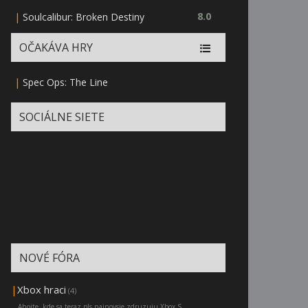
|
8.0
Soulcalibur: Broken Destiny
OČAKÁVA HRY
|
Spec Ops: The Line
SOCIÁLNE SIETE
NOVÉ FÓRA
|
Xbox hraci
(4)
Ahojte, kde sa teraz pls najnovsie zdruzuju Xbox S...