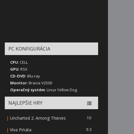
PC KONFIGURÁCIA
CPU
: CELL
GPU
: RSX
CD-DVD
: Blu-ray
Monitor
: Bravia V2500
Operačný systém
: Linux Yellow Dog
NAJLEPŠIE HRY
|
10
Uncharted 2: Among Thieves
|
9.5
Viva Pińata