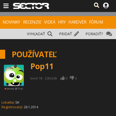
NOVINKY
RECENZIE
VIDEÁ
HRY
HARDVÉR
FÓRUM
VYHĽADAŤ
PRIDAŤ
PORADIŤ?
POUŽÍVATEĽ
Pop11
level 18 - Záložák
0
0
(mimo 3671 d.)
Lokalita:
SK
Registrovaný:
28.1.2014