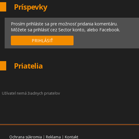
Príspevky
Prosím prihláste sa pre možnosť pridania komentáru.
Môžete sa prihlásiť cez Sector konto, alebo Facebook.
PRIHLÁSIŤ
Priatelia
Užívatel nemá žiadnych priateľov
Ochrana súkromia
|
Reklama
|
Kontakt