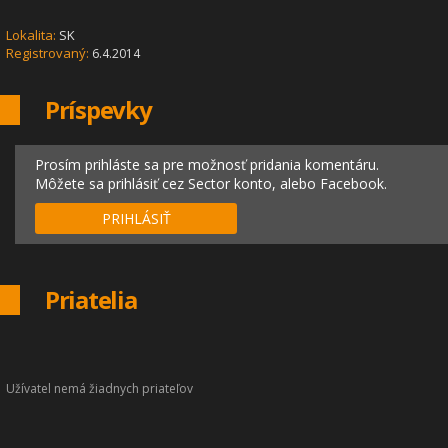
Lokalita:
SK
Registrovaný:
6.4.2014
Príspevky
Prosím prihláste sa pre možnosť pridania komentáru.
Môžete sa prihlásiť cez Sector konto, alebo Facebook.
PRIHLÁSIŤ
Priatelia
Užívatel nemá žiadnych priateľov