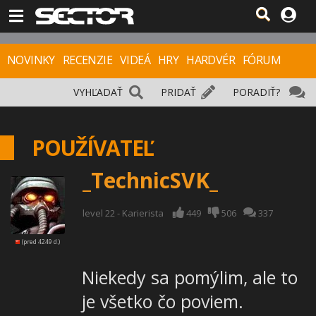
NOVINKY
RECENZIE
VIDEÁ
HRY
HARDVÉR
FÓRUM
VYHĽADAŤ
PRIDAŤ
PORADIŤ?
POUŽÍVATEĽ
_TechnicSVK_
level 22 - Karierista
449
506
337
(pred 4249 d.)
Niekedy sa pomýlim, ale to
je všetko čo poviem.