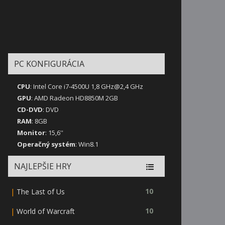
PC KONFIGURÁCIA
CPU
: Intel Core i7-4500U 1,8 GHz@2,4 GHz
GPU
: AMD Radeon HD8850M 2GB
CD-DVD
: DVD
RAM
: 8GB
Monitor
: 15,6''
Operačný systém
: Win8.1
NAJLEPŠIE HRY
|
10
The Last of Us
|
10
World of Warcraft