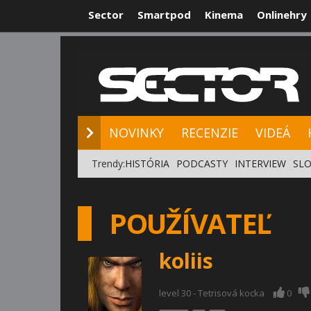
Sector
Smartpod
Kinema
Onlinehry
NOVINKY
RE
NOVINKY
RECENZIE
VIDEÁ
Trendy:
HISTÓRIA
PODCASTY
INTERVIEW
SLO
POUŽÍVATEĽ
koliis
level 30 - Tetrisová kocka
0