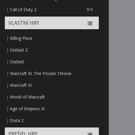
|
9.0
Call of Duty 2
VLASTNÍ HRY
|
Killing Floor
|
Outlast 2
|
Outlast
|
Warcraft III: The Frozen Throne
|
Warcraft III
|
World of Warcraft
|
Age of Empires III
|
Dota 2
PREŠIEL HRY