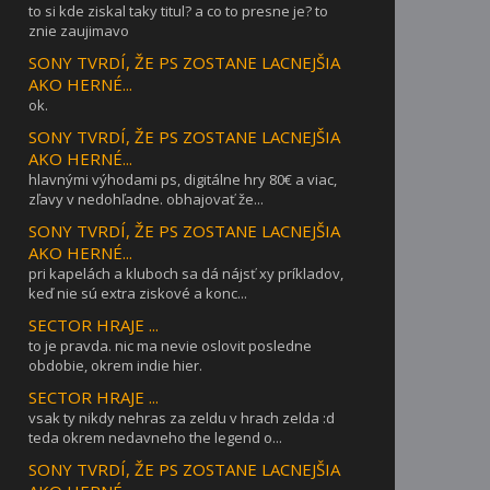
to si kde ziskal taky titul? a co to presne je? to
znie zaujimavo
SONY TVRDÍ, ŽE PS ZOSTANE LACNEJŠIA
AKO HERNÉ...
ok.
SONY TVRDÍ, ŽE PS ZOSTANE LACNEJŠIA
AKO HERNÉ...
hlavnými výhodami ps, digitálne hry 80€ a viac,
zľavy v nedohľadne. obhajovať že...
SONY TVRDÍ, ŽE PS ZOSTANE LACNEJŠIA
AKO HERNÉ...
pri kapelách a kluboch sa dá nájsť xy príkladov,
keď nie sú extra ziskové a konc...
SECTOR HRAJE ...
to je pravda. nic ma nevie oslovit posledne
obdobie, okrem indie hier.
SECTOR HRAJE ...
vsak ty nikdy nehras za zeldu v hrach zelda :d
teda okrem nedavneho the legend o...
SONY TVRDÍ, ŽE PS ZOSTANE LACNEJŠIA