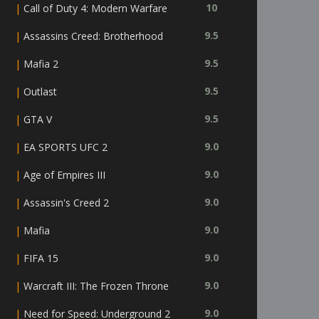
|
10
Call of Duty 4: Modern Warfare
|
9.5
Assassins Creed: Brotherhood
|
9.5
Mafia 2
|
9.5
Outlast
|
9.5
GTA V
|
9.0
EA SPORTS UFC 2
|
9.0
Age of Empires III
|
9.0
Assassin's Creed 2
|
9.0
Mafia
|
9.0
FIFA 15
|
9.0
Warcraft III: The Frozen Throne
|
9.0
Need for Speed: Underground 2