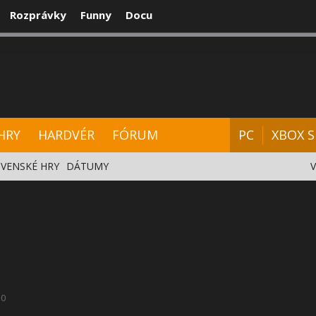
Rozprávky
Funny
Docu
CENZIE
VIDEÁ
HARDVÉR
FÓRUM
HRY
HARDVÉR
FÓRUM
PC
XBOX S
VENSKÉ HRY
DÁTUMY
0