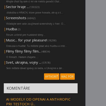
Ahojte chcel by som ci mi vie niekto poradiť čítal...
|
Sector hraje ...
(130323)
:diskoška o HRACH, ktore prave hravate, ale aj o t...
|
Screenshots
(66962)
Vkladajte sem vaše zaujímavé screenshoty z hier. O...
|
Hudba
(2)
Fórum určené pre hudobné témy...
|
Music... for your pleasure!
(18298)
Diskusia o hudbe. Tu môžete písať akú hudbu a inte...
|
Filmy filmy filmy film...
(48834)
O filmoch. Hádam chápete....
|
Svet, ukrajina, vojny ...
(57078)
Sem môžete dávať správy zo sveta, o Ukrajine a ďal...
VYTVORIŤ
VIAC FÓR
KOMENTÁRE
AI MODELY OD OPENAI A ANTHROPIC
PRI TESTOCH Ú...