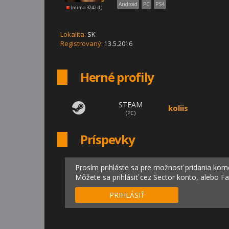
Android
PC
PS4
(mimo 3242 d.)
Lokalita:
SK
Registrovaný:
13.5.2016
Herné profily
STEAM
koliis
(PC)
Príspevky
Prosím prihláste sa pre možnosť pridania kom
Môžete sa prihlásiť cez Sector konto, alebo F
PRIHLÁSIŤ