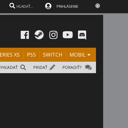
PRIHLÁSENIE
ERIES XS
PS5
SWITCH
MOBIL
VYHĽADAŤ
PRIDAŤ
PORADIŤ?