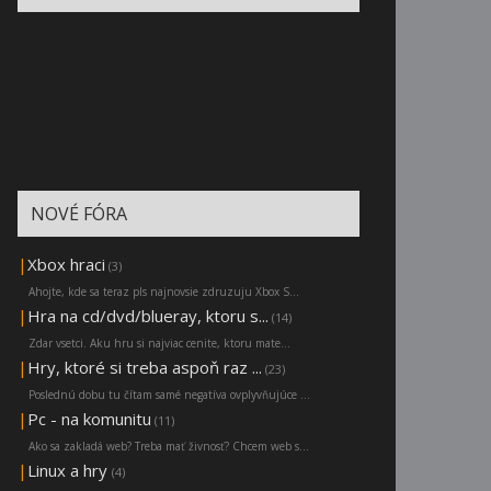
NOVÉ FÓRA
|
Xbox hraci
(3)
Ahojte, kde sa teraz pls najnovsie zdruzuju Xbox S...
|
Hra na cd/dvd/blueray, ktoru s...
(14)
Zdar vsetci. Aku hru si najviac cenite, ktoru mate...
|
Hry, ktoré si treba aspoň raz ...
(23)
Poslednú dobu tu čítam samé negatíva ovplyvňujúce ...
|
Pc - na komunitu
(11)
Ako sa zakladá web? Treba mať živnosť? Chcem web s...
|
Linux a hry
(4)