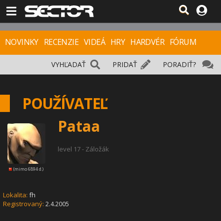
NOVINKY
RECENZIE
VIDEÁ
HRY
HARDVÉR
FÓRUM
VYHĽADAŤ
PRIDAŤ
PORADIŤ?
POUŽÍVATEĽ
Pataa
level 17 - Záložák
(mimo 6894 d.)
Lokalita:
fh
Registrovaný:
2.4.2005