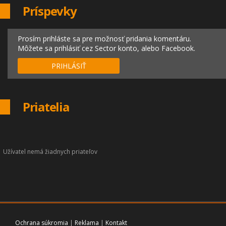
Príspevky
Prosím prihláste sa pre možnosť pridania komentáru.
Môžete sa prihlásiť cez Sector konto, alebo Facebook.
PRIHLÁSIŤ
Priatelia
Užívatel nemá žiadnych priateľov
Ochrana súkromia
|
Reklama
|
Kontakt