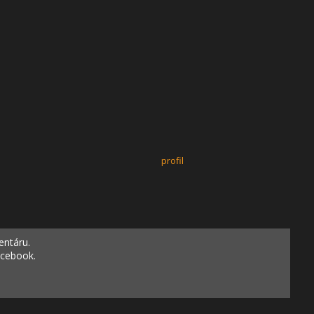
profil
entáru.
acebook.