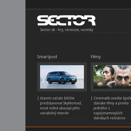
Sector.sk - hry, recenzie, novinky
Smartpod
Filmy
|
Xiaomi začalo bližšie
|
Cinematik uvedie špič
predstavovať SkyNomad,
dánske filmy a privíta
nové videá ukazujú jeho
jedného z
variabilný interiér
najvýznamnejších
dánskych režisérov