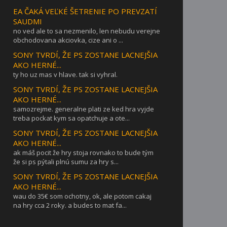
EA ČAKÁ VEĽKÉ ŠETRENIE PO PREVZATÍ
SAUDMI
no ved ale to sa nezmenilo, len nebudu verejne
obchodovana akciovka, cize ani o ...
SONY TVRDÍ, ŽE PS ZOSTANE LACNEJŠIA
AKO HERNÉ...
ty ho uz mas v hlave. tak si vyhral.
SONY TVRDÍ, ŽE PS ZOSTANE LACNEJŠIA
AKO HERNÉ...
samozrejme. generalne plati ze ked hra vyjde
treba pockat kym sa opatchuje a ote...
SONY TVRDÍ, ŽE PS ZOSTANE LACNEJŠIA
AKO HERNÉ...
ak máš pocit že hry stoja rovnako to bude tým
že si ps pýtali plnú sumu za hry s...
SONY TVRDÍ, ŽE PS ZOSTANE LACNEJŠIA
AKO HERNÉ...
wau do 35€ som ochotny, ok, ale potom cakaj
na hry cca 2 roky. a budes to mat fa...