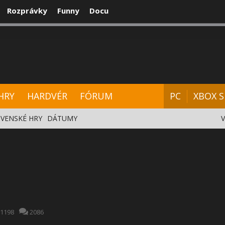
Rozprávky
Funny
Docu
CENZIE
VIDEÁ
HARDVÉR
FÓRUM
HRY
HARDVÉR
FÓRUM
PC
XBOX S
VENSKÉ HRY
DÁTUMY
1198
2086