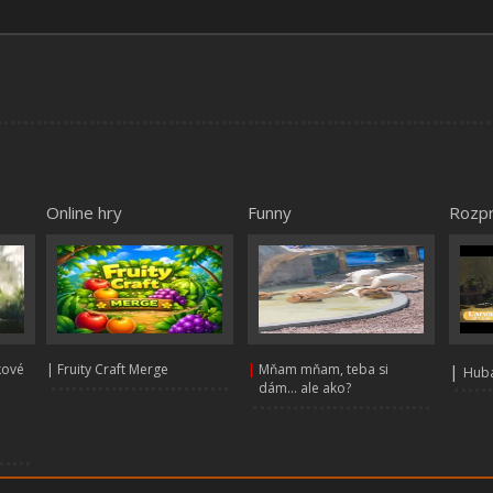
Online hry
Funny
Rozp
kové
|
Fruity Craft Merge
|
Mňam mňam, teba si
|
Huba
dám... ale ako?