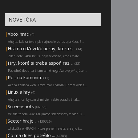
NOVÉ FÓRA
|
Xbox hraci
(4)
Ahojte, kde sa teraz pls najnovsie zdruzuju Xbox S...
|
Hra na cd/dvd/blueray, ktoru s...
(14)
Zdar vsetci. Aku hru si najviac cenite, ktoru mate...
|
Hry, ktoré si treba aspoň raz ...
(23)
Poslednú dobu tu čítam samé negatíva ovplyvňujúce ...
|
Pc - na komunitu
(11)
Ako sa zakladá web? Treba mať živnosť? Chcem web s...
|
Linux a hry
(4)
Ahojte chcel by som ci mi vie niekto poradiť čítal...
|
Screenshots
(66965)
Vkladajte sem vaše zaujímavé screenshoty z hier. O...
|
Sector hraje ...
(130326)
:diskoška o HRACH, ktore prave hravate, ale aj o t...
|
Čo ma dnes potešilo ...
(44383)