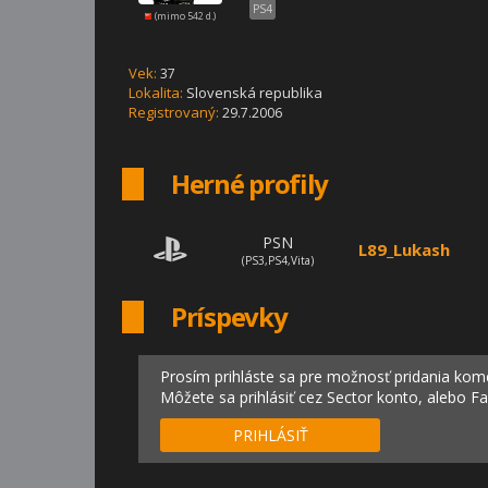
PS4
(mimo 542 d.)
Vek:
37
Lokalita:
Slovenská republika
Registrovaný:
29.7.2006
Herné profily
PSN
L89_Lukash
(PS3,PS4,Vita)
Príspevky
Prosím prihláste sa pre možnosť pridania kom
Môžete sa prihlásiť cez Sector konto, alebo F
PRIHLÁSIŤ