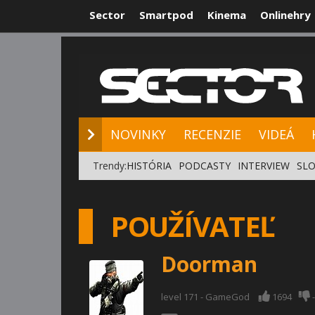
Sector
Smartpod
Kinema
Onlinehry
NOVINKY
RE
NOVINKY
RECENZIE
VIDEÁ
Trendy:
HISTÓRIA
PODCASTY
INTERVIEW
SLO
POUŽÍVATEĽ
Doorman
level 171 - GameGod
1694
-