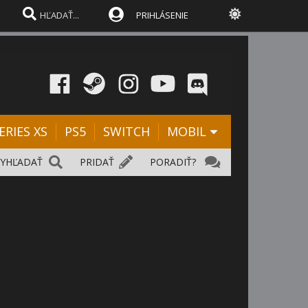
PRIHLÁSENIE
ERIES XS
PS5
SWITCH
MOBIL
VYHĽADAŤ
PRIDAŤ
PORADIŤ?