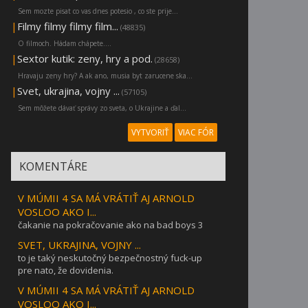
Sem mozte pisat co vas dnes potesio , co ste prije...
|
Filmy filmy filmy film...
(48835)
O filmoch. Hádam chápete....
|
Sextor kutik: zeny, hry a pod.
(28658)
Hravaju zeny hry? A ak ano, musia byt zarucene ska...
|
Svet, ukrajina, vojny ...
(57105)
Sem môžete dávať správy zo sveta, o Ukrajine a ďal...
VYTVORIŤ
VIAC FÓR
KOMENTÁRE
V MÚMII 4 SA MÁ VRÁTIŤ AJ ARNOLD
VOSLOO AKO I...
čakanie na pokračovanie ako na bad boys 3
SVET, UKRAJINA, VOJNY ...
to je taký neskutočný bezpečnostný fuck-up
pre nato, že dovidenia.
V MÚMII 4 SA MÁ VRÁTIŤ AJ ARNOLD
VOSLOO AKO I...