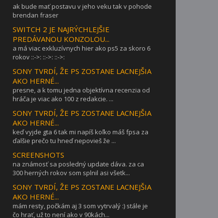
ak bude mať postavu v jeho veku tak v pohode
brendan fraser
SWITCH 2 JE NAJRÝCHLEJŠIE
PREDÁVANOU KONZOLOU...
a má viac exkluzívnych hier ako ps5 za skoro 6
rokov ::->: ::->: ::->:
SONY TVRDÍ, ŽE PS ZOSTANE LACNEJŠIA
AKO HERNÉ...
presne, a k tomu jedna objektívna recenzia od
hráča je viac ako 100 z redakcie. ...
SONY TVRDÍ, ŽE PS ZOSTANE LACNEJŠIA
AKO HERNÉ...
keď vyjde gta 6 tak mi napíš koľko máš fpsa za
ďalšie prečo tu hneď nepovieš že ...
SCREENSHOTS
na známosť sa posledný update dáva. za ca
300 herných rokov som splnil asi všetk...
SONY TVRDÍ, ŽE PS ZOSTANE LACNEJŠIA
AKO HERNÉ...
mám resty, počkám aj 3 som vytrvalý :) stále je
čo hrať, už to není ako v 90kách...