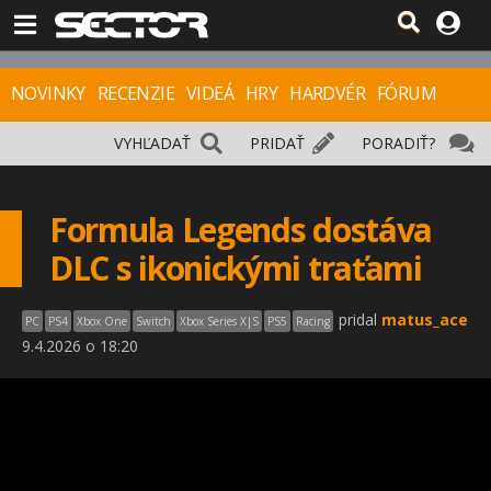
NOVINKY
RECENZIE
VIDEÁ
HRY
HARDVÉR
FÓRUM
VYHĽADAŤ
PRIDAŤ
PORADIŤ?
Formula Legends dostáva
DLC s ikonickými traťami
pridal
matus_ace
PC
PS4
Xbox One
Switch
Xbox Series X|S
PS5
Racing
9.4.2026 o 18:20