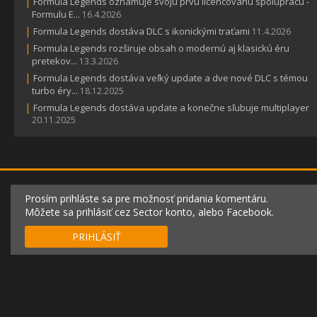
|
Formula Legends oznamuje svoju prvú licencovanú spoluprácu -
Formulu E...
16.4.2026
|
Formula Legends dostáva DLC s ikonickými traťami
11.4.2026
|
Formula Legends rozširuje obsah o modernú aj klasickú éru
pretekov...
13.3.2026
|
Formula Legends dostáva veľký update a dve nové DLC s témou
turbo éry...
18.12.2025
|
Formula Legends dostáva update a konečne sľubuje multiplayer
20.11.2025
Prosím prihláste sa pre možnosť pridania komentáru.
Môžete sa prihlásiť cez Sector konto, alebo Facebook.
PRIHLÁSIŤ