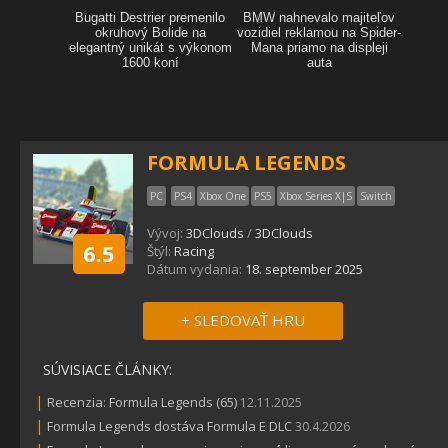
FORMULA LEGENDS
PC
PS4
Xbox One
PS5
Xbox Series X|S
Switch
Vývoj:
3DClouds
/
3DClouds
6.5
Štýl:
Racing
Dátum vydania:
18. september 2025
+ SLEDOVAŤ HRU
SÚVISIACE ČLÁNKY:
|
Recenzia: Formula Legends (65)
12.11.2025
|
Formula Legends dostáva Formula E DLC
30.4.2026