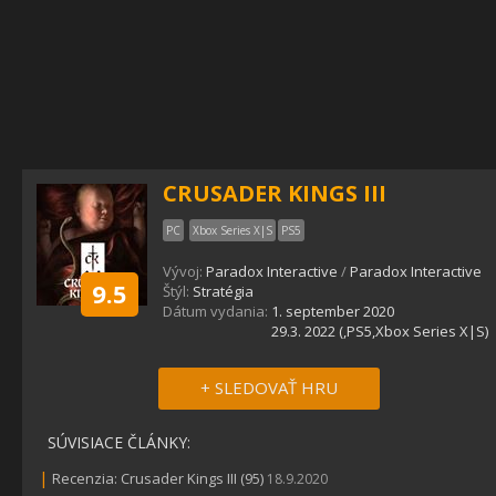
CRUSADER KINGS III
PC
Xbox Series X|S
PS5
Vývoj:
Paradox Interactive
/
Paradox Interactive
9.5
Štýl:
Stratégia
Dátum vydania:
1. september 2020
29.3. 2022 (,PS5,Xbox Series X|S)
+ SLEDOVAŤ HRU
SÚVISIACE ČLÁNKY:
|
Recenzia: Crusader Kings III (95)
18.9.2020