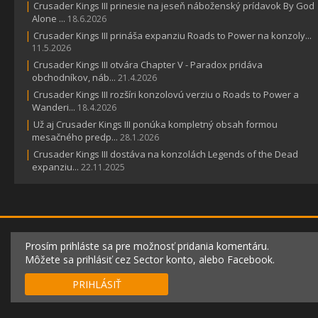
|
Crusader Kings III prinesie na jeseň náboženský prídavok By God
Alone ...
18.6.2026
|
Crusader Kings III prináša expanziu Roads to Power na konzoly...
11.5.2026
|
Crusader Kings III otvára Chapter V - Paradox pridáva
obchodníkov, náb...
21.4.2026
|
Crusader Kings III rozšíri konzolovú verziu o Roads to Power a
Wanderi...
18.4.2026
|
Už aj Crusader Kings III ponúka kompletný obsah formou
mesačného predp...
28.1.2026
|
Crusader Kings III dostáva na konzolách Legends of the Dead
expanziu...
22.11.2025
Prosím prihláste sa pre možnosť pridania komentáru.
Môžete sa prihlásiť cez Sector konto, alebo Facebook.
PRIHLÁSIŤ