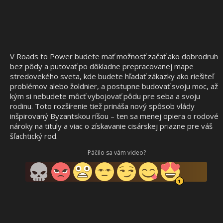
V Roads to Power budete mať možnosť začať ako dobrodruh
bez pôdy a putovať po dôkladne prepracovanej mape
stredovekého sveta, kde budete hľadať zákazky ako riešiteľ
problémov alebo žoldnier, a postupne budovať svoju moc, až
kým si nebudete môcť vybojovať pôdu pre seba a svoju
rodinu. Toto rozšírenie tiež prináša nový spôsob vlády
inšpirovaný Byzantskou ríšou – ten sa menej opiera o rodové
nároky na tituly a viac o získavanie cisárskej priazne pre váš
šľachtický rod.
Páčilo sa vám video?