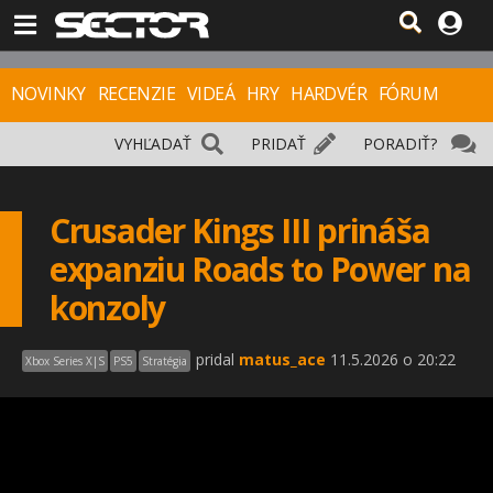
NOVINKY
RECENZIE
VIDEÁ
HRY
HARDVÉR
FÓRUM
VYHĽADAŤ
PRIDAŤ
PORADIŤ?
Crusader Kings III prináša
expanziu Roads to Power na
konzoly
pridal
matus_ace
11.5.2026 o 20:22
Xbox Series X|S
PS5
Stratégia